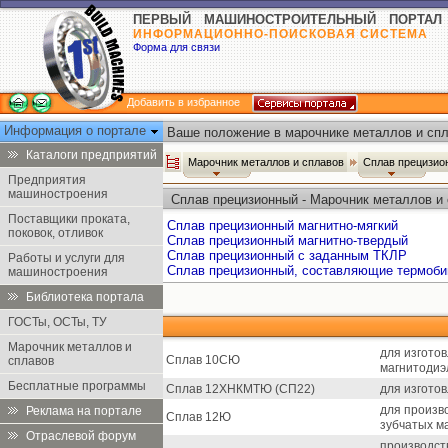
ПЕРВЫЙ МАШИНОСТРОИТЕЛЬНЫЙ ПОРТАЛ
ИНФОРМАЦИОННО-ПОИСКОВАЯ СИСТЕМА
Форма для связи
Добавить в избранное
Информация о портале
Ваше положение в марочнике металлов и спл
Каталоги предприятий
Марочник металлов и сплавов
Сплав прецизи
Предприятия
машиностроения
Сплав прецизионный - Марочник металлов и
Поставщики проката,
Сплав прецизионный магнитно-мягкий
поковок, отливок
Сплав прецизионный магнитно-твердый
Сплав прецизионный с заданным ТКЛР
Работы и услуги для
Сплав прецизионный, составляющие термоб
машиностроения
Библиотека портала
ГОСТы, ОСТы, ТУ
Марочник металлов и
для изгото
Сплав 10СЮ
сплавов
магнитодиэ
Бесплатные программы
Сплав 12ХНКМТЮ (СП22)
для изгото
для произв
Реклама на портале
Сплав 12Ю
зубчатых м
Отраслевой форум
производст