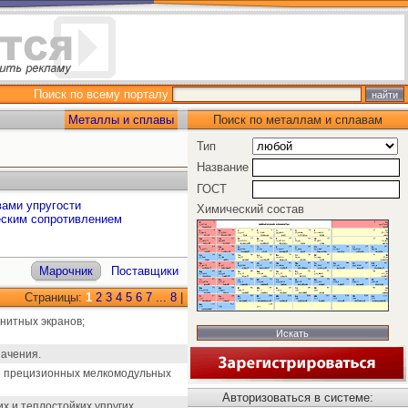
Поиск по всему порталу
Металлы и сплавы
Поиск по металлам и сплавам
Тип
Название
ГОСТ
вами упругости
Химический состав
еским сопротивлением
Марочник
Поставщики
Страницы:
1
2
3
4
5
6
7
...
8
|
нитных экранов;
начения.
ве прецизионных мелкомодульных
Авторизоваться в системе:
х и теплостойких упругих