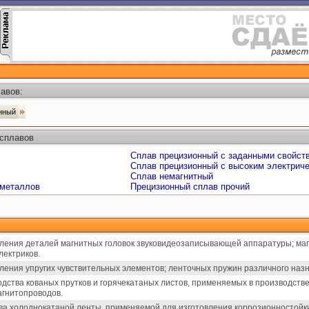
авов:
онный
 сплавов
Сплав прецизионный с заданными свойст
Сплав прецизионный с высоким электрич
Сплав немагнитный
иметаллов
Прецизионный сплав прочий
вления деталей магнитных головок звуковидеозаписывающей аппаратуры; маг
лектриков.
вления упругих чувствительных элементов; ленточных пружин различного наз
одства кованых прутков и горячекатаных листов, применяемых в производст
агнитопроводов.
ва холоднокатаной ленты, применяемой для изготовления коррозионностойки