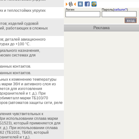
Логин
Пароль(
забыли?
)
х и теплостойких упругих
тов; изделий судовой
Реклама
тий, работающих в сложных
ов; деталей авиационного
урах до +100 °С.
циального назначения,
ческих системах для
анных контактов.
анных контактов.
льных к изменению температуры
марки 36Н и активного слоя из
яется для изготовления
хранителей и т. д.). При
мобиметалл марки ТБ103/70
оров (автоматов защиты сети, реле
вления чувствительных к
ри использовании сплава марки
ТБ1523), который применяется для
 д.). При использовании сплава
62 (ТБ1031, ТБ68), который
нителей и т.д.).