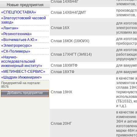
Сплав 14Х6Н4Г
элементов,
Новые предприятия
производст
«СПЕЦПОСТАВКА»
Сплав 14Х6Н4ГДМТ
элементов,
«Златоустовский часовой
завод»
для изгото
Сплав 16Х
электротех
«Лантан»
условиях в
«Резинотехника»
для изгото
«Волчематьев А.Ю.»
Сплав 16ЮХ (16ЮИХ)
приборостр
«Электроресурс»
для изгото
«СК-Полимеры»
Сплав 17ХНГТ (ЭИ814)
работающих
«Научно-
упругочувс
исследовательский
Сплав 18ХМТФ
для вакуум
инженерный институт»
«МЕТИНВЕСТ-СЕРВИС»
Сплав 18ХТФ
для вакуум
«Шадрин Инжиниринг»
в качестве
элементов 
Предприятий на портале:
8576
сплава 19Н
Сплав 19НХ
термочувств
Добавить предприятие
использова
(ТБ1032), 
и т.д.).
в качестве 
изменению 
36Н и акти
Сплав 20НГ
изготовлен
марки 46Н и
применяетс