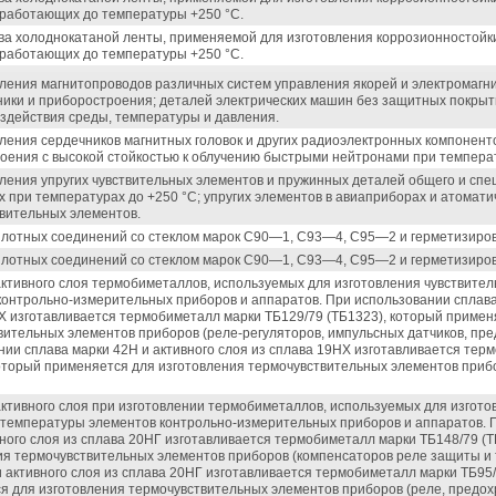
 работающих до температуры +250 °С.
ва холоднокатаной ленты, применяемой для изготовления коррозионностойки
 работающих до температуры +250 °С.
вления магнитопроводов различных систем управления якорей и электромагни
ники и приборостроения; деталей электрических машин без защитных покры
оздействия среды, температуры и давления.
вления сердечников магнитных головок и других радиоэлектронных компонент
оения с высокой стойкостью к облучению быстрыми нейтронами при температ
вления упругих чувствительных элементов и пружинных деталей общего и спе
 при температурах до +250 °С; упругих элементов в авиаприборах и атомати
твительных элементов.
плотных соединений со стеклом марок С90—1, С93—4, С95—2 и герметизиров
плотных соединений со стеклом марок С90—1, С93—4, С95—2 и герметизиров
 активного слоя термобиметаллов, используемых для изготовления чувствите
контрольно-измерительных приборов и аппаратов. При использовании сплава 
Х изготавливается термобиметалл марки ТБ129/79 (ТБ1323), который примен
ительных элементов приборов (реле-регуляторов, импульсных датчиков, предо
нии сплава марки 42Н и активного слоя из сплава 19НХ изготавливается тер
который применяется для изготовления термочувствительных элементов приб
активного слоя при изготовлении термобиметаллов, используемых для изгото
температуры элементов контрольно-измерительных приборов и аппаратов. П
вного слоя из сплава 20НГ изготавливается термобиметалл марки ТБ148/79 (
ия термочувствительных элементов приборов (компенсаторов реле защиты и т.
 активного слоя из сплава 20НГ изготавливается термобиметалл марки ТБ95/
я для изготовления термочувствительных элементов приборов (реле, предохра