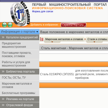
ПЕРВЫЙ МАШИНОСТРОИТЕЛЬНЫЙ ПОРТАЛ
ИНФОРМАЦИОННО-ПОИСКОВАЯ СИСТЕМА
Форма для связи
Добавить в избранное
Информация о портале
Ваше положение в марочнике металлов и спл
Каталоги предприятий
Марочник металлов и сплавов
Стали и сплавы
Предприятия
машиностроения
Сталь магнитная - Марочник металлов и спл
Поставщики проката,
поковок, отливок
Работы и услуги для
машиностроения
для изготовления посл
Библиотека портала
Сталь 015ЖРЮ (ЭП355)
деталей реле, элемент
ГОСТы, ОСТы, ТУ
приборов.
Марочник металлов и
сплавов
Бесплатные программы
Реклама на портале
Отраслевой форум