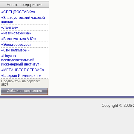
Новые предприятия
«СПЕЦПОСТАВКА»
«Златоустовский часовой
завод»
«Лантан»
«Резинотехника»
«Волчематьев А.Ю.»
«Электроресурс»
«СК-Полимеры»
«Научно-
исследовательский
инженерный институт»
«МЕТИНВЕСТ-СЕРВИС»
«Шадрин Инжиниринг»
Предприятий на портале:
8576
Добавить предприятие
Copyright
©
2006-2