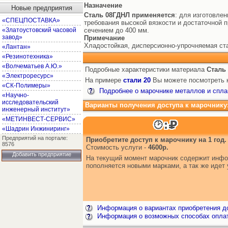
Назначение
Новые предприятия
Сталь 08ГДНЛ
применяется
: для изготовле
«СПЕЦПОСТАВКА»
требования высокой вязкости и достаточной 
«Златоустовский часовой
сечением до 400 мм.
завод»
Примечание
Хладостойкая, дисперсионно-упрочняемая ста
«Лантан»
«Резинотехника»
«Волчематьев А.Ю.»
Подробные характеристики материала
Сталь
«Электроресурс»
На примере
стали 20
Вы можете посмотреть к
«СК-Полимеры»
Подробнее о марочнике металлов и спла
«Научно-
исследовательский
Варианты получения доступа к марочнику
инженерный институт»
«МЕТИНВЕСТ-СЕРВИС»
«Шадрин Инжиниринг»
Предприятий на портале:
Приобретите доступ к марочнику на 1 год.
8576
Стоимость услуги -
4600р.
Добавить предприятие
На текущий момент марочник содержит инфор
пополняется новыми марками, а так же иде
Информация о вариантах приобретения до
Информация о возможных способах опла