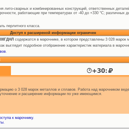
ния лито-сварных и комбинированных конструкций, ответственных детал
прочности, работающие при температурах от -40 до +330 °С; различных 
ль перлитного класса.
Доступ к расширеной информации ограничен
 08ГДНЛ
содержатся в марочнике, в котором представлены 3 028 марок 
ак выглядит подробное отображение характеристик материала в марочн
вов
.
:
мацию о 3 028 марок металлов и сплавов. Работа над марочником веде
т уточнение и расширение информации по уже имеющимся.
ступа к марочнику.
ты.