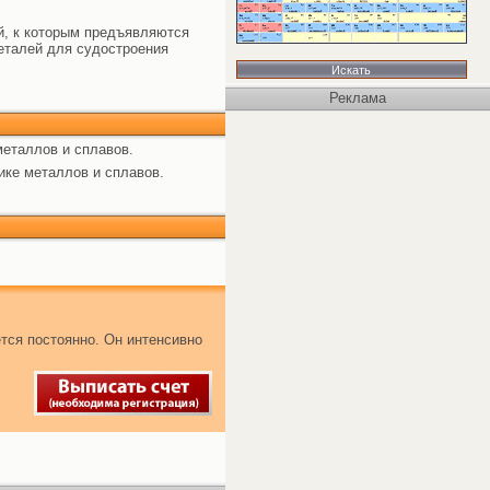
ей, к которым предъявляются
деталей для судостроения
Реклама
металлов и сплавов.
ике металлов и сплавов.
тся постоянно. Он интенсивно