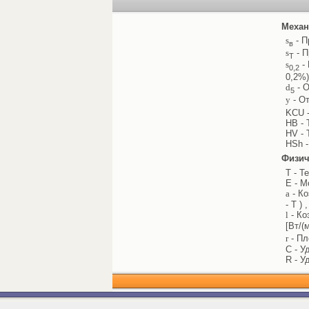
Механ
s
- П
в
s
- П
Т
s
- 
0,2
0,2%)
d
- О
5
y
- От
KCU -
HB - 
HV - 
HSh -
Физич
T - Т
E - М
a
- Ко
- T ) 
l
- Ко
[Вт/(
r
- Пл
C - У
R - У