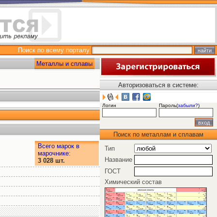
Поиск по всему порталу
Металлы и сплавы
Авторизоваться в системе:
Логин
Пароль(
забыли?
)
Поиск по металлам и сплавам
Всего марок в
Тип
марочнике
:
Название
3 028 шт.
ГОСТ
Химический состав