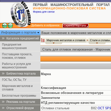
ПЕРВЫЙ МАШИНОСТРОИТЕЛЬНЫЙ ПОРТАЛ
ИНФОРМАЦИОННО-ПОИСКОВАЯ СИСТЕМА
Форма для связи
Добавить в избранное
Информация о портале
Ваше положение в марочнике металлов и спл
Каталоги предприятий
Марочник металлов и сплавов
Стали и сплавы
Предприятия
машиностроения
Сталь для отливок легированная - Марочник
Поставщики проката,
поковок, отливок
Работы и услуги для
машиностроения
Библиотека портала
Марка
ГОСТы, ОСТы, ТУ
Марочник металлов и
Классификация
сплавов
Возможные обозначения в литературе
Бесплатные программы
Заменители
Реклама на портале
НТД регламентирующие качество
Отраслевой форум
Отливки стальные
В82
ОСТ 5Р.9