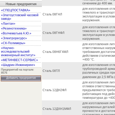
сечением до 400 мм.
Новые предприятия
для изготовления от
«СПЕЦПОСТАВКА»
тяжелого и транспор
Сталь 08ГНЛ
«Златоустовский часовой
эксплуатации в услов
завод»
нагружения.
«Лантан»
для изготовления от
«Резинотехника»
тяжелого и транспор
Сталь 08ГНФЛ
«Волчематьев А.Ю.»
эксплуатации в услов
«Электроресурс»
нагружения.
«СК-Полимеры»
для изготовления лит
«Научно-
ответственных нагру
исследовательский
Сталь 08Н6Г4МЛ
требования достаточн
инженерный институт»
действием статически
+400 °С.
«МЕТИНВЕСТ-СЕРВИС»
«Шадрин Инжиниринг»
для изготовления отл
трубопроводной армат
Предприятий на портале:
Сталь 08ТЛ
различных средах при
8576
давлении до 2,5 МПа (
Добавить предприятие
для изготовления лит
отливок ответственны
Сталь 12ДН2ФЛ
предъявляются требов
работающих под дейст
температурах до +400
для изготовления лит
нагруженных деталей
Сталь 12ДХН1МФЛ
прочности и достаточ
статических и динамич