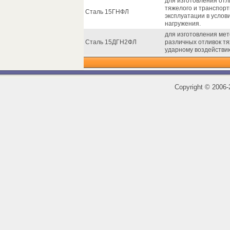
для изготовления от
тяжелого и транспор
Сталь 15ГНФЛ
эксплуатации в услов
нагружения.
для изготовления ме
Сталь 15ДГН2ФЛ
различных отливок т
ударному воздействи
Copyright
©
2006-2