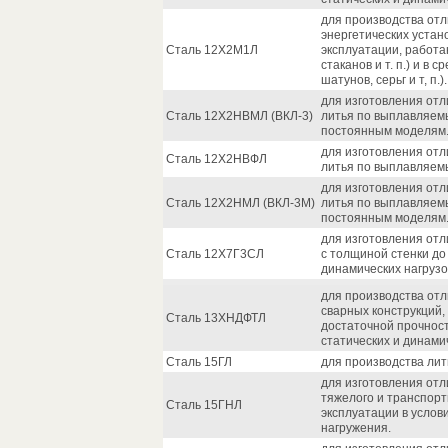
для производства отл
энергетических устан
Сталь 12Х2М1Л
эксплуатации, работа
стаканов и т. п.) и в
шатунов, серьг и т, п.).
для изготовления отл
Сталь 12Х2НВМЛ (ВКЛ-3)
литья по выплавляем
постоянным моделям
для изготовления отл
Сталь 12Х2НВФЛ
литья по выплавляем
для изготовления отл
Сталь 12Х2НМЛ (ВКЛ-3М)
литья по выплавляем
постоянным моделям
для изготовления от
Сталь 12Х7Г3СЛ
с толщиной стенки до
динамических нагрузо
для производства отл
сварных конструкций,
Сталь 13ХНДФТЛ
достаточной прочност
статических и динами
Сталь 15ГЛ
для производства лит
для изготовления от
тяжелого и транспор
Сталь 15ГНЛ
эксплуатации в услов
нагружения.