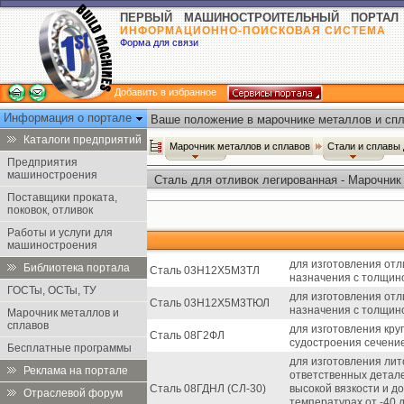
ПЕРВЫЙ МАШИНОСТРОИТЕЛЬНЫЙ ПОРТАЛ
ИНФОРМАЦИОННО-ПОИСКОВАЯ СИСТЕМА
Форма для связи
Добавить в избранное
Информация о портале
Ваше положение в марочнике металлов и спл
Каталоги предприятий
Марочник металлов и сплавов
Стали и сплавы
Предприятия
машиностроения
Сталь для отливок легированная - Марочник
Поставщики проката,
поковок, отливок
Работы и услуги для
машиностроения
для изготовления отл
Библиотека портала
Сталь 03Н12Х5М3ТЛ
назначения с толщино
ГОСТы, ОСТы, ТУ
для изготовления отл
Сталь 03Н12Х5М3ТЮЛ
назначения с толщино
Марочник металлов и
сплавов
для изготовления кру
Сталь 08Г2ФЛ
судостроения сечение
Бесплатные программы
для изготовления лит
Реклама на портале
ответственных детал
Сталь 08ГДНЛ (СЛ-30)
высокой вязкости и д
Отраслевой форум
температурах от -40 