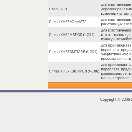
для изготовлени
Сталь У8Л
деревообрабатыва
кузнечных штампо
для изготовления 
Сплав ХН35Ж14АМТЛ
работающих в узл
для изготовления
Сплав ХН54МВТЮЛ (ЧС94)
ответственных де
износу и воздейс
для производства
переплава, предн
Сплав ХН57ВМТЮБЛ (ЧС91)
энергетического 
промышленности, 
для производства
переплава, предн
Сплав ХН57КВЮТМБЛ (ЧС88)
равноосного лить
машиностроения, 
Copyright
©
2006-2