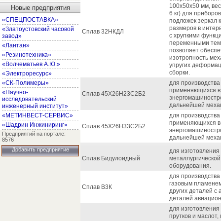
100х50х50 мм, вес
Новые предприятия
6 кг) для приборо
«СПЕЦПОСТАВКА»
подложек зеркал 
размеров в интер
«Златоустовский часовой
Сплав 32НКДЛ
с хрупкими функц
завод»
переменными тем
«Лантан»
позволяет обеспе
«Резинотехника»
изотропность мех
«Волчематьев А.Ю.»
упругих деформац
сборки.
«Электроресурс»
«СК-Полимеры»
для производства
применяющихся в
«Научно-
Сплав 45Х26Н23С2Б2
энергомашиностро
исследовательский
дальнейшей механ
инженерный институт»
«МЕТИНВЕСТ-СЕРВИС»
для производства
применяющихся в
«Шадрин Инжиниринг»
Сплав 45Х26Н33С2Б2
энергомашиностро
Предприятий на портале:
дальнейшей механ
8576
Добавить предприятие
для изготовления
Сплав Бидулоидный
металлургической
оборудования.
для производства
газовым пламенем
Сплав В3К
других деталей с
деталей авиацион
для изготовления 
прутков и маслот