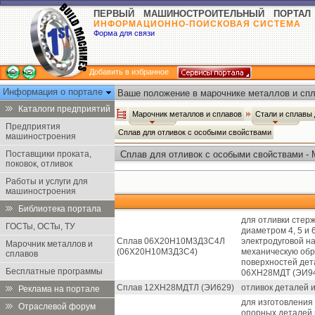
ПЕРВЫЙ МАШИНОСТРОИТЕЛЬНЫЙ ПОРТАЛ
ИНФОРМАЦИОННО-ПОИСКОВАЯ СИСТЕМА
Форма для связи
Добавить в избранное
Информация о портале
Ваше положение в марочнике металлов и спл
Каталоги предприятий
Марочник металлов и сплавов
Стали и сплавы
Предприятия
Сплав для отливок с особыми свойствами
машиностроения
Поставщики проката,
Сплав для отливок с особыми свойствами - 
поковок, отливок
Работы и услуги для
машиностроения
Библиотека портала
для отливки стер
ГОСТы, ОСТы, ТУ
диаметром 4, 5 и 
Сплав 06Х20Н10М3Д3С4Л
электродуговой на
Марочник металлов и
(06Х20Н10М3Д3С4)
механическую обр
сплавов
поверхностей дет
Бесплатные программы
06ХН28МДТ (ЭИ94
Сплав 12ХН28МДТЛ (ЭИ629)
отливок деталей 
Реклама на портале
для изготовления
Отраслевой форум
опорных деталей 