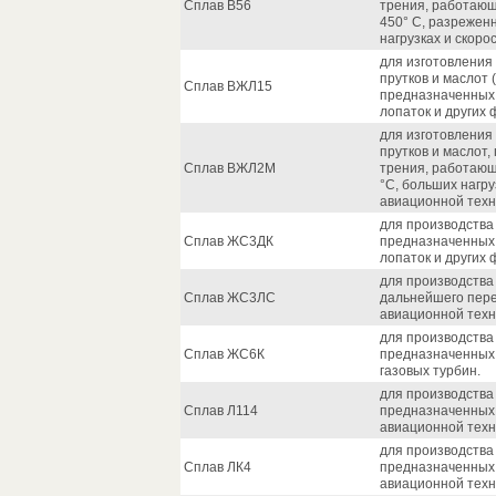
Сплав В56
трения, работающ
450° С, разрежен
нагрузках и скоро
для изготовления 
прутков и маслот 
Сплав ВЖЛ15
предназначенных 
лопаток и других 
для изготовления 
прутков и маслот
Сплав ВЖЛ2М
трения, работающ
°С, больших нагру
авиационной техн
для производства 
Сплав ЖС3ДК
предназначенных 
лопаток и других 
для производства
Сплав ЖС3ЛС
дальнейшего пере
авиационной техн
для производства 
Сплав ЖС6К
предназначенных 
газовых турбин.
для производства 
Сплав Л114
предназначенных 
авиационной техн
для производства 
Сплав ЛК4
предназначенных 
авиационной техн