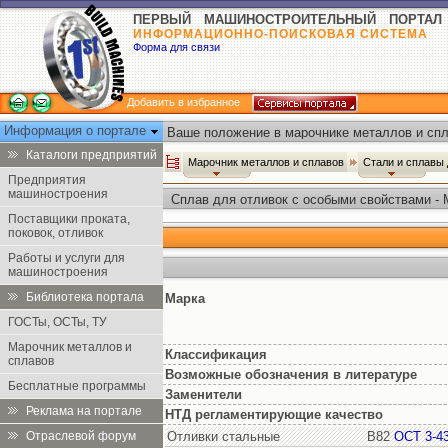
ПЕРВЫЙ МАШИНОСТРОИТЕЛЬНЫЙ ПОРТАЛ
ИНФОРМАЦИОННО-ПОИСКОВАЯ СИСТЕМА
Форма для связи
Добавить в избранное
Информация о портале
Ваше положение в марочнике металлов и спл
Каталоги предприятий
Марочник металлов и сплавов
Стали и сплавы
Предприятия
машиностроения
Сплав для отливок с особыми свойствами - 
Поставщики проката,
поковок, отливок
Работы и услуги для
машиностроения
Библиотека портала
Марка
ГОСТы, ОСТы, ТУ
Марочник металлов и
Классификация
сплавов
Возможные обозначения в литературе
Бесплатные программы
Заменители
Реклама на портале
НТД регламентирующие качество
Отраслевой форум
Отливки стальные
В82
ОСТ 3-4