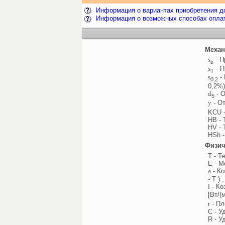
Информация о вариантах приобретения до
Информация о возможных способах опла
Механ
s
- П
в
s
- П
Т
s
- 
0,2
0,2%)
d
- О
5
y
- От
KCU -
HB - 
HV - 
HSh -
Физич
T - Т
E - М
a
- Ко
- T ) 
l
- Ко
[Вт/(
r
- Пл
C - У
R - У