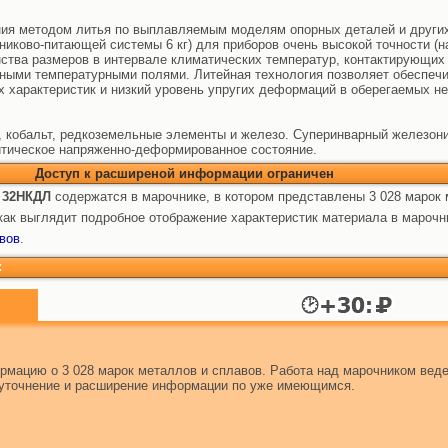
ения методом литья по выплавляемым моделям опорных деталей и други
итниково-питающей системы 6 кг) для приборов очень высокой точности (
янства размеров в интервале климатических температур, контактирующи
ными температурными полями. Литейная технология позволяет обеспечи
х характеристик и низкий уровень упругих деформаций в оберегаемых н
, кобальт, редкоземельные элементы и железо. Суперинварный железо
итическое напряженно-деформированное состояние.
Доступ к расширеной информации ограничен
 32НКДЛ
содержатся в марочнике, в котором представлены 3 028 марок 
ак выглядит подробное отображение характеристик материала в марочн
вов
.
:
мацию о 3 028 марок металлов и сплавов. Работа над марочником веде
т уточнение и расширение информации по уже имеющимся.