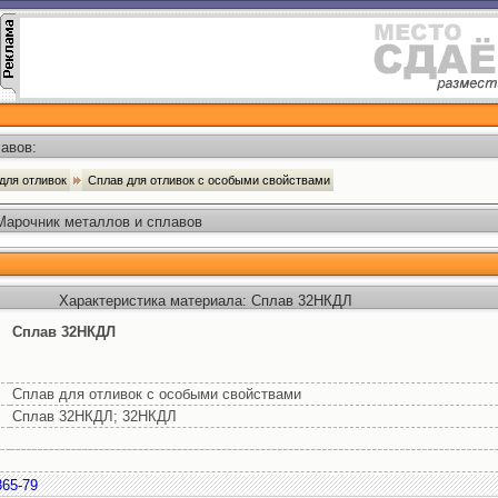
авов:
 для отливок
Сплав для отливок с особыми свойствами
Марочник металлов и сплавов
Характеристика материала: Сплав 32НКДЛ
Сплав 32НКДЛ
Сплав для отливок с особыми свойствами
Сплав 32НКДЛ; 32НКДЛ
365-79