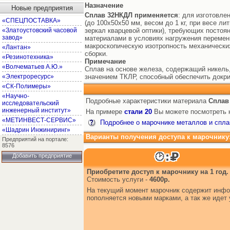
Назначение
Новые предприятия
Сплав 32НКДЛ
применяется
: для изготовл
«СПЕЦПОСТАВКА»
(до 100х50х50 мм, весом до 1 кг, при весе л
«Златоустовский часовой
зеркал кварцевой оптики), требующих посто
завод»
материалами в условиях нагружения перемен
макроскопическую изотропность механически
«Лантан»
сборки.
«Резинотехника»
Примечание
«Волчематьев А.Ю.»
Сплав на основе железа, содержащий никель
«Электроресурс»
значением ТКЛР, способный обеспечить докр
«СК-Полимеры»
«Научно-
Подробные характеристики материала
Сплав
исследовательский
инженерный институт»
На примере
стали 20
Вы можете посмотреть к
«МЕТИНВЕСТ-СЕРВИС»
Подробнее о марочнике металлов и спла
«Шадрин Инжиниринг»
Варианты получения доступа к марочнику
Предприятий на портале:
8576
Добавить предприятие
Приобретите доступ к марочнику на 1 год.
Стоимость услуги -
4600р.
На текущий момент марочник содержит инфор
пополняется новыми марками, а так же иде