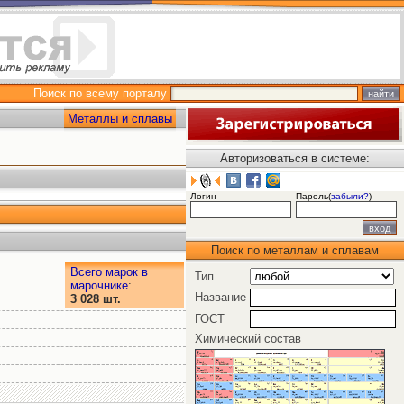
Поиск по всему порталу
Металлы и сплавы
Авторизоваться в системе:
Логин
Пароль(
забыли?
)
Поиск по металлам и сплавам
Всего марок в
Тип
марочнике
:
Название
3 028 шт.
ГОСТ
Химический состав