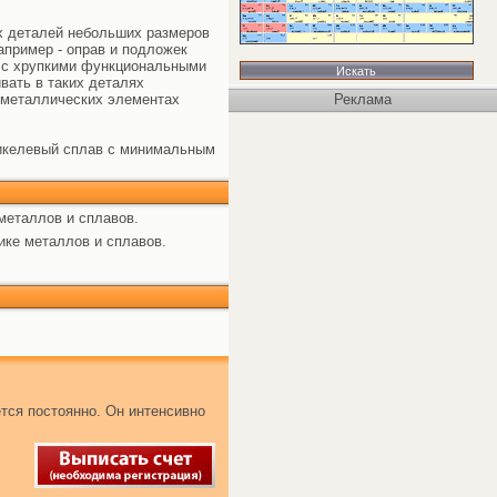
х деталей небольших размеров
например - оправ и подложек
х с хрупкими функциональными
вать в таких деталях
еметаллических элементах
Реклама
никелевый сплав с минимальным
металлов и сплавов.
ике металлов и сплавов.
тся постоянно. Он интенсивно