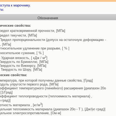
ступа к марочнику.
ты.
Обозначения
ические свойства:
редел кратковременной прочности, [МПа]
редел текучести, [МПа]
Предел пропорциональности (допуск на остаточную деформацию -
, [МПа]
тносительное удлинение при разрыве, [ % ]
носительное сужение, [ % ]
2
 Ударная вязкость, [ кДж / м
]
Твердость по Бринеллю, [МПа]
Твердость по Виккерсу, [МПа]
 Твердость по Шору, [МПа]
еские свойства:
емпература, при которой получены данные свойства, [Град]
одуль упругости первого рода, [МПа]
эффициент температурного (линейного) расширения (диапазон 20o
, [1/Град]
эффициент теплопроводности (теплоемкость материала) ,
м·град)]
3
отность материала , [кг/м
]
дельная теплоемкость материала (диапазон 20o - T ), [Дж/(кг·град)]
дельное электросопротивление, [Ом·м]