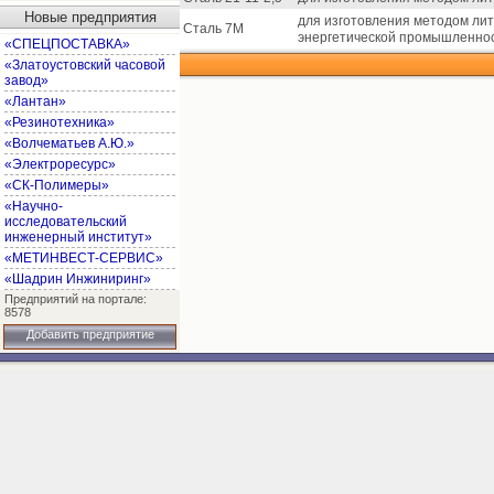
Новые предприятия
для изготовления методом ли
Сталь 7М
энергетической промышленнос
«СПЕЦПОСТАВКА»
«Златоустовский часовой
завод»
«Лантан»
«Резинотехника»
«Волчематьев А.Ю.»
«Электроресурс»
«СК-Полимеры»
«Научно-
исследовательский
инженерный институт»
«МЕТИНВЕСТ-СЕРВИС»
«Шадрин Инжиниринг»
Предприятий на портале:
8578
Добавить предприятие