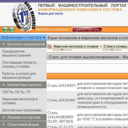
ПЕРВЫЙ МАШИНОСТРОИТЕЛЬНЫЙ ПОРТАЛ
ИНФОРМАЦИОННО-ПОИСКОВАЯ СИСТЕМА
Форма для связи
Добавить в избранное
Информация о портале
Ваше положение в марочнике металлов и спл
Каталоги предприятий
Марочник металлов и сплавов
Стали и сплавы
Предприятия
машиностроения
Сталь для отливок высоколегированная - Ма
Поставщики проката,
поковок, отливок
Работы и услуги для
машиностроения
для изготовления методом лит
Библиотека портала
Сталь 10Х13Н2Л
атомного и энергетического м
ГОСТы, ОСТы, ТУ
для изготовления методом лит
арматуры, устанавливаемой н
Марочник металлов и
Сталь 10Х32Н8Л
температурах в оборудовании 
сплавов
промышленности.
Бесплатные программы
Сталь
для изготовления методом ли
13Х14Н3В2ФРЛ
Реклама на портале
до +550 °С в условиях повыш
(513Л; ЭИ736Л)
Отраслевой форум
Сталь 21-11-2,5
для изготовления методом лит