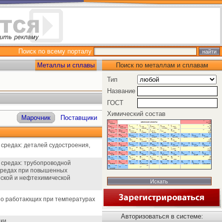
Поиск по всему порталу
Металлы и сплавы
Поиск по металлам и сплавам
Тип
Название
ГОСТ
Химический состав
Марочник
Поставщики
средах: деталей судостроения,
 средах: трубопроводной
 средах при повышенных
еской и нефтехимической
но работающих при температурах
Авторизоваться в системе:
ки.