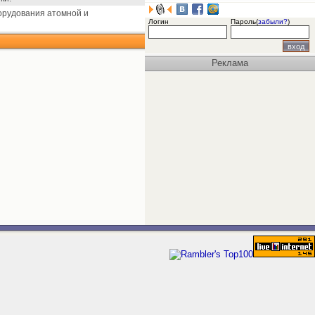
орудования атомной и
Логин
Пароль(
забыли?
)
Реклама