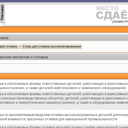
авов:
 для отливок
Сталь для отливок высоколегированная
рочник металлов и сплавов
ья в оболочковые формы ответственных деталей, работающих в агрессивных 
ашиностроения, а также деталей нефтегазового и химического оборудования.
ья в оболочковые формы ответственных деталей, работающих в агрессивных
а опасных производственных объектах; деталей, работающих в агрессивных
атомного и энергетического машиностроения, а также в оборудовании химич
тья по выплавляемым моделям отливок высоконагруженных деталей длитель
енной влажности; фасонных отливок для авиационной промышленности.
ья в оболочковые формы отливок деталей газовых турбин авиационной техни