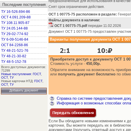
предназначенные для использования в качестве 
Последние поступления
Снят срок ограничения действия.
ТУ 16-526.694-86
ОСТ 1 00775-75 расположен в разделе:
Генерат
ОСТ 4.091.209-88
Файлы документа в наличии:
ТУ 108.11.905-87
ОСТ 1 00775-75.pdf
передан 11.02.2026
ТУ 24.05.144-88
Документ ОСТ 1 00775-75 предоставлен участни
ТУ 29-02-774-92
Варианты получения документа ОСТ 1 0077
ТУ 6-09-5146-84
ОСТ 84-2268-86
ТУ 48-21-521-76
ТУ 48-21-30-82
Приобретите доступ к документу ОСТ 1 00
ТУ 48-5-152-78
Стоимость услуги -
450,00р.
Всего доступных документов:
Обратите внимание на возможность приобр
71299
или
получить документ бесплатно
по обме
Новые поступления
:
ГОСТ
,
ОСТ
,
ТУ
Новые карточки НТД:
ГОСТ
,
ОСТ
,
ТУ
Добавить документ
Справка по системе предоставления док
Информация о возможных способах опла
Если Вы обладаете новыми изменениями к до
карточке, Вы можете передать их в библиоте
документами (получить ответный доступ к дв