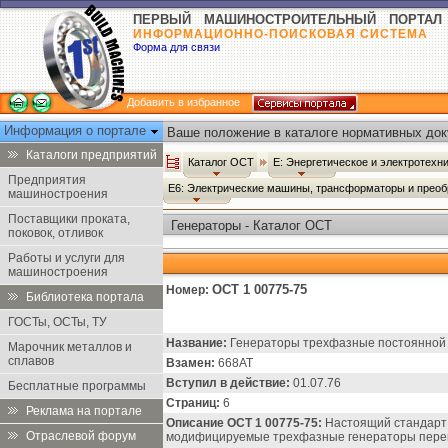
ПЕРВЫЙ МАШИНОСТРОИТЕЛЬНЫЙ ПОРТАЛ
ИНФОРМАЦИОННО-ПОИСКОВАЯ СИСТЕМА
Форма для связи
Добавить в избранное
Информация о портале
Ваше положение в каталоге нормативных док
Каталоги предприятий
Каталог ОСТ
Е: Энергетическое и электротех
Предприятия
Е6: Электрические машины, трансформаторы и прео
машиностроения
Поставщики проката,
Генераторы - Каталог ОСТ
поковок, отливок
Работы и услуги для
машиностроения
ОСТ 1 00775-75
Номер:
Библиотека портала
ГОСТы, ОСТы, ТУ
Название:
Генераторы трехфазные постоянной ч
Марочник металлов и
сплавов
Взамен:
668АТ
Вступил в действие:
01.07.76
Бесплатные программы
Страниц:
6
Реклама на портале
Описание ОСТ 1 00775-75:
Настоящий стандарт 
Отраслевой форум
модифицируемые трехфазные генераторы перем