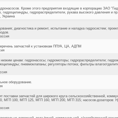
идронасосов. Кроме этого предприятия входящие в корпорацию ЗАО "Ги
 гидроцилиндры, гидрораспределители, рукава высокого давления и пр
 Украина
ования; диагностика и ремонт, испытание и наладка гидросистем; проек
водов.
оссия
перечень запчастей к установкам ППУА, ЦА, АДПМ
сия
 низким ценам: гидронасосы; гидромоторы; гидрораспределители; гидро
оцилиндры; пневмоклапаны; регуляторы потока; фильтры влагоотделит
ссия
льное оборудование.
ия
 поставки запчастей для широкого круга сельскохозяйственной, комму
80, МГП 100, МГП 125, МГП 160, МГП 200, МГП 315; насосов-дозаторов:
оссия
троительно-дорожной, подъёмной, коммунальной, с/хозяйственной техник