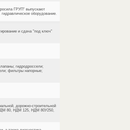
дросила ГРУП" выпускают
. гидравлическое оборудование.
тирование и сдача "под ключ"
клапаны; гидродроссели;
ели; фильтры напорные;
нальной, дорожно-строительной
 НДМ 80, НДМ 125, НДМ 80У250,
и, а также диагностика,