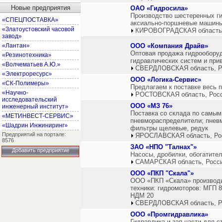
Новые предприятия
ОАО «Гидросила»
Производство шестеренных г
«СПЕЦПОСТАВКА»
аксиально-поршневые машины,
«Златоустовский часовой
КИРОВОГРАДСКАЯ область,
завод»
«Лантан»
ООО «Компания Драйв»
Оптовая продажа гидрооборуд
«Резинотехника»
гидравлических систем и при
«Волчематьев А.Ю.»
СВЕРДЛОВСКАЯ область, Р
«Электроресурс»
ООО «Логика-Сервис»
«СК-Полимеры»
Предлагаем к поставке весь 
«Научно-
РОСТОВСКАЯ область, Рос
исследовательский
ООО «МЗ 76»
инженерный институт»
Поставка со склада по самым
«МЕТИНВЕСТ-СЕРВИС»
пневмораспределители; пневм
«Шадрин Инжиниринг»
фильтры щелевые, редук
Предприятий на портале:
ЯРОСЛАВСКАЯ область, Ро
8576
ЗАО «НПО "Талнах"»
Добавить предприятие
Насосы, дробилки, обогатите
САМАРСКАЯ область, Росс
ООО «ПКП "Скала"»
ООО «ПКП «Скала» производит
техники: гидромоторов: МГП 
НДМ 20
СВЕРДЛОВСКАЯ область, Р
ООО «Промгидравлика»
Гидравлика и зап части для с