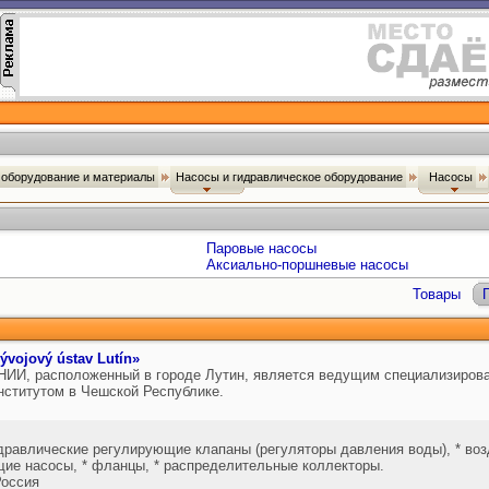
оборудование и материалы
Насосы и гидравлическое оборудование
Насосы
Паровые насосы
Аксиально-поршневые насосы
Товары
vojový ústav Lutín»
НИИ, расположенный в городе Лутин, является ведущим специализиров
ститутом в Чешской Республике.
идравлические регулирующие клапаны (регуляторы давления воды), * во
ющие насосы, * фланцы, * распределительные коллекторы.
оссия