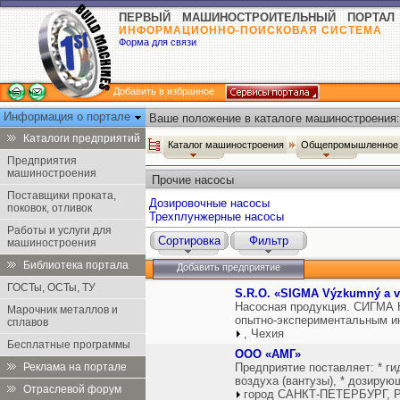
ПЕРВЫЙ МАШИНОСТРОИТЕЛЬНЫЙ ПОРТАЛ
ИНФОРМАЦИОННО-ПОИСКОВАЯ СИСТЕМА
Форма для связи
Добавить в избранное
Информация о портале
Ваше положение в каталоге машиностроения:
Каталоги предприятий
Каталог машиностроения
Общепромышленное 
Предприятия
машиностроения
Прочие насосы
Поставщики проката,
Дозировочные насосы
поковок, отливок
Трехплунжерные насосы
Работы и услуги для
Сортировка
Фильтр
машиностроения
Библиотека портала
Добавить предприятие
ГОСТы, ОСТы, ТУ
S.R.O. «SIGMA Výzkumný a vý
Насосная продукция. СИГМА 
Марочник металлов и
опытно-экспериментальным ин
сплавов
, Чехия
Бесплатные программы
ООО «АМГ»
Реклама на портале
Предприятие поставляет: * г
воздуха (вантузы), * дозиру
Отраслевой форум
город САНКТ-ПЕТЕРБУРГ, Р