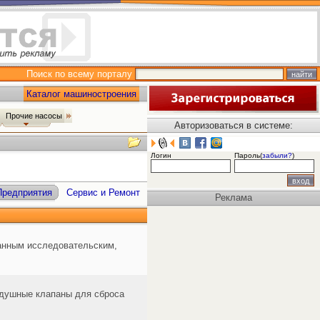
Поиск по всему порталу
Каталог машиностроения
Прочие насосы
Авторизоваться в системе:
Логин
Пароль(
забыли?
)
Предприятия
Сервис и Ремонт
Реклама
анным исследовательским,
здушные клапаны для сброса