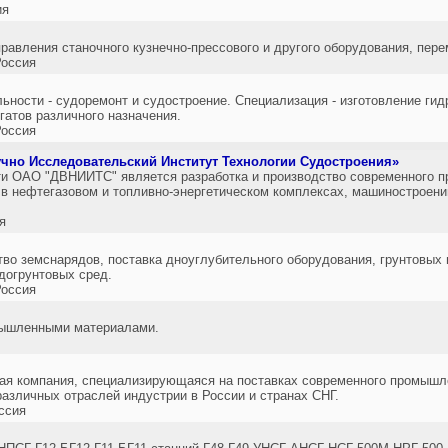
ия
правления станочного кузнечно-прессового и другого оборудования, пер
оссия
ьности - судоремонт и судостроение. Специализация - изготовление гид
гатов различного назначения.
оссия
но Исследовательский Институт Технологии Судостроения»
и ОАО "ДВНИИТС" является разработка и производство современного п
 в нефтегазовом и топливно-энергетическом комплексах, машиностроен
я
тво земснарядов, поставка дноуглубительного оборудования, грунтовы
догрунтовых сред.
оссия
мышленными материалами.
ая компания, специализирующаяся на поставках современного промышл
различных отраслей индустрии в России и странах СНГ.
ссия