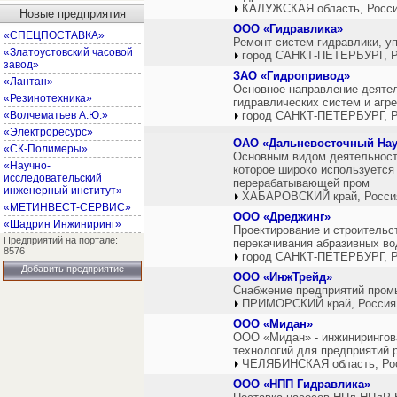
КАЛУЖСКАЯ область, Росс
Новые предприятия
ООО «Гидравлика»
«СПЕЦПОСТАВКА»
Ремонт систем гидравлики, у
«Златоустовский часовой
город САНКТ-ПЕТЕРБУРГ, Р
завод»
ЗАО «Гидропривод»
«Лантан»
Основное направление деятел
«Резинотехника»
гидравлических систем и агре
«Волчематьев А.Ю.»
город САНКТ-ПЕТЕРБУРГ, Р
«Электроресурс»
ОАО «Дальневосточный Науч
«СК-Полимеры»
Основным видом деятельност
«Научно-
которое широко используется
исследовательский
перерабатывающей пром
инженерный институт»
ХАБАРОВСКИЙ край, Росси
«МЕТИНВЕСТ-СЕРВИС»
ООО «Дреджинг»
«Шадрин Инжиниринг»
Проектирование и строительс
Предприятий на портале:
перекачивания абразивных во
8576
город САНКТ-ПЕТЕРБУРГ, Р
Добавить предприятие
ООО «ИнжТрейд»
Снабжение предприятий про
ПРИМОРСКИЙ край, Россия
ООО «Мидан»
ООО «Мидан» - инжинирингов
технологий для предприятий 
ЧЕЛЯБИНСКАЯ область, Ро
ООО «НПП Гидравлика»