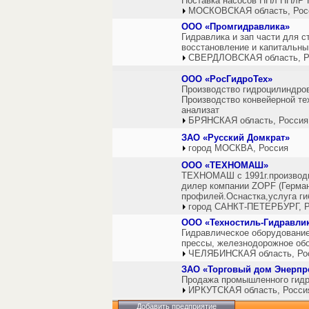
Поставка насосов НПл НПлР 
МОСКОВСКАЯ область, Рос
ООО «Промгидравлика»
Гидравлика и зап части для с
восстановление и капитальны
СВЕРДЛОВСКАЯ область, Р
ООО «РосГидроТех»
Производство гидроцилиндров
Производство конвейерной те
анализат
БРЯНСКАЯ область, Россия
ЗАО «Русский Домкрат»
город МОСКВА, Россия
ООО «ТЕХНОМАШ»
ТЕХНОМАШ с 1991г.производи
дилер компании ZOPF (Герман
профилей.Оснастка,услуга ги
город САНКТ-ПЕТЕРБУРГ, Р
ООО «Техностиль-Гидравли
Гидравлическое оборудование
прессы, железнодорожное обо
ЧЕЛЯБИНСКАЯ область, Ро
ЗАО «Торговый дом Энерпр
Продажа промышленного гидр
ИРКУТСКАЯ область, Росси
Добавить предприятие