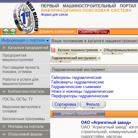
ПЕРВЫЙ МАШИНОСТРОИТЕЛЬНЫЙ ПОРТАЛ
ИНФОРМАЦИОННО-ПОИСКОВАЯ СИСТЕМА
Форма для связи
Добавить в избранное
Информация о портале
Ваше положение в каталоге машиностроения:
Каталоги предприятий
Каталог машиностроения
Общепромышленное 
Предприятия
Гидравлический инструмент
машиностроения
Поставщики проката,
Гидравлический инструмент
поковок, отливок
Гайкорезы гидравлические
Работы и услуги для
Гайковерты гидравлические
машиностроения
Гидравлические съемники
Ножи и ножницы гидравлические
Библиотека портала
Перфораторы гидравлические
ГОСТы, ОСТы, ТУ
Сортировка
Фильтр
Марочник металлов и
сплавов
Добавить предприятие
Бесплатные программы
ОАО «Агрегатный завод»
Реклама на портале
ОАО "Агрегатный завод" изго
строительной, коммунальной,
Отраслевой форум
гидростойки, насосны