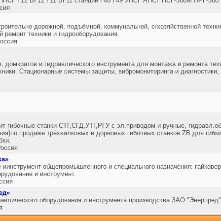
НПСГ Г12 БГ12 Г11 БГ11 станций Г48 Г49 УНСГ АНСГ НСГ-500М НРГ-500.
сия
троительно-дорожной, подъёмной, коммунальной, с/хозяйственной техник
й ремонт техники и гидрооборудования.
оссия
, домкратов и гидравлического инструмента для монтажа и ремонта тех
хники. Стационарные системы защиты, вибромониторинга и диагностики,
т гибочные станки СТГ,СГД,УТГ,РГУ с эл.приводом и ручные, гидравл.
ия)по продаже трёхвалковых и дорновых гибочных станков ZB для гибки
бки.
оссия
ка»
 иинструмент общепромышленного и специального назначения: гайкове
рудование и инструмент.
ссия
ед»
авлического оборудования и инструмента производства ЗАО "Энерпред"
я