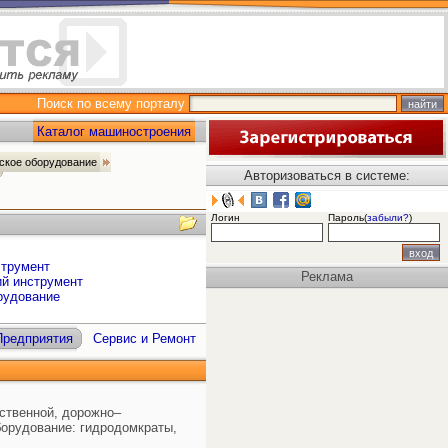
Поиск по всему порталу
Каталог машиностроения
ское оборудование
Авторизоваться в системе:
Логин
Пароль(
забыли?
)
струмент
Реклама
ий инструмент
рудование
Предприятия
Сервис и Ремонт
ственной, дорожно–
борудование: гидродомкраты,