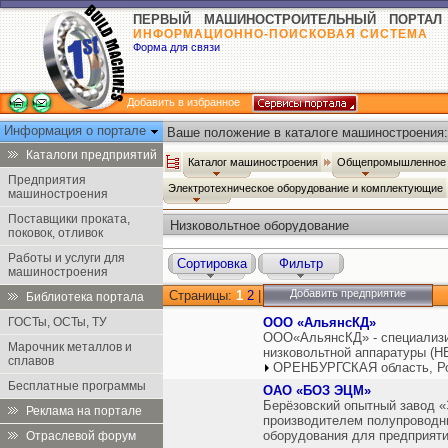
ПЕРВЫЙ МАШИНОСТРОИТЕЛЬНЫЙ ПОРТАЛ
ИНФОРМАЦИОННО-ПОИСКОВАЯ СИСТЕМА
Форма для связи
Добавить в избранное
Информация о портале
Ваше положение в каталоге машиностроения:
Каталоги предприятий
Каталог машиностроения
Общепромышленное 
Предприятия
Электротехническое оборудование и комплектующие
машиностроения
Поставщики проката,
Низковольтное оборудование
поковок, отливок
Работы и услуги для
Сортировка
Фильтр
машиностроения
Добавить предприятие
Страницы:
1
2
|
Библиотека портала
ГОСТы, ОСТы, ТУ
ООО «АльянсКД»
ООО«АльянсКД» - специализи
Марочник металлов и
низковольтной аппаратуры (Н
сплавов
ОРЕНБУРГСКАЯ область, Р
Бесплатные программы
ОАО «БОЗ ЭЦМ»
Берёзовский опытный завод 
Реклама на портале
производителем полупроводни
оборудования для предприяти
Отраслевой форум