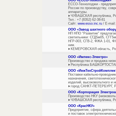
ООО «ЕССО-Технолоджи»
ЕССО-Технолоджи - предприя
России по производству, сов
аппаратуры.
ЧУВАШСКАЯ республика, Р
Тел.: +7 (8352) 62-38-81
Сайт:
www.esso.inc.ru
/ E-mail
ООО «Завод шахтного обор
НП НПО "Развитие" предлага
светильники: СГД5м05, СГГ5м
НГР-003, СГВ-2, ФЖА 1-01, Ф
ним.
КЕМЕРОВСКАЯ область, Ро
ООО «Импекс-Электро»
Производство и продажа низк
Республика БАШКОРТОСТАН
ООО «ИнжТехСтройКомплек
Поставки кабельно-проводник
назначения, светотехническо
изделий, высоковольтного и н
город САНКТ-ПЕТЕРБУРГ, Р
ООО «Корпорация Электроа
Производство НКУ (низковоль
ЧУВАШСКАЯ республика, Р
ООО «КрасНКУ»
Предприятие, сфера деятельн
и поставок электротехническо