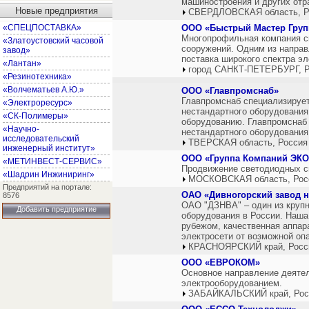
машиностроения и других отр
Новые предприятия
СВЕРДЛОВСКАЯ область, Р
«СПЕЦПОСТАВКА»
ООО «Быстрый Мастер Груп
Многопрофильная компания с
«Златоустовский часовой
сооружений. Одним из направ
завод»
поставка широкого спектра э
«Лантан»
город САНКТ-ПЕТЕРБУРГ, Р
«Резинотехника»
«Волчематьев А.Ю.»
ООО «Главпромснаб»
Главпромснаб специализирует
«Электроресурс»
нестандартного оборудования
«СК-Полимеры»
оборудованию. Главпромснаб 
«Научно-
нестандартного оборудования,
исследовательский
ТВЕРСКАЯ область, Россия
инженерный институт»
ООО «Группа Компаний ЭК
«МЕТИНВЕСТ-СЕРВИС»
Продвижение светодиодных с
«Шадрин Инжиниринг»
МОСКОВСКАЯ область, Рос
Предприятий на портале:
ОАО «Дивногорский завод 
8576
ОАО "ДЗНВА" – один из крупн
Добавить предприятие
оборудования в России. Наша 
рубежом, качественная аппа
электросети от возможной опа
КРАСНОЯРСКИЙ край, Росс
ООО «ЕВРОКОМ»
Основное направление деятел
электрооборудованием.
ЗАБАЙКАЛЬСКИЙ край, Рос