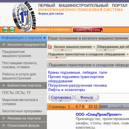
ПЕРВЫЙ МАШИНОСТРОИТЕЛЬНЫЙ ПОРТАЛ
ИНФОРМАЦИОННО-ПОИСКОВАЯ СИСТЕМА
Форма для связи
Добавить в избранное
Информация о портале
Ваше положение в каталоге машиностроения:
Каталоги предприятий
Каталог машиностроения
Оборудование для о
Предприятия
Подъемно-транспортное и складское оборудование
машиностроения
Поставщики проката,
Подъемно-транспортное и складское оборуд
поковок, отливок
Краны подъемные, лебедки, тали
Работы и услуги для
Прочее подъемно-транспортное
машиностроения
оборудование
Погрузочно-разгрузочная техника
Библиотека портала
Лифты и эскалаторы
ГОСТы, ОСТы, ТУ
Сортировка
Фильтр
Марочник металлов и
сплавов
Добавить пре
Страницы:
1
...
6
7
8
9
10
11
|
Бесплатные программы
ООО «СпецПромПроект»
Реклама на портале
Производство, проектировани
шкафы, столы, верстаки, ска
Отраслевой форум
комплексы.