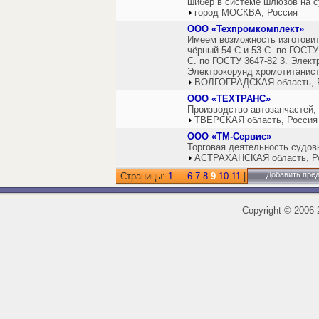
шибер в системе шлюзов на с
город МОСКВА, Россия
ООО «Техпромкомплект»
Имеем возможность изготовить
чёрный 54 С и 53 С. по ГОСТУ
С. по ГОСТУ 3647-82 3. Элект
Электрокорунд хромотитанис
ВОЛГОГРАДСКАЯ область, 
ООО «ТЕХТРАНС»
Производство автозапчастей,
ТВЕРСКАЯ область, Россия
ООО «ТМ-Сервис»
Торговая деятельность судо
АСТРАХАНСКАЯ область, Р
Добавить пре
Страницы:
1
...
6
7
8
9
10
11
|
Copyright
©
2006-2