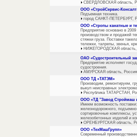
СВЕРДЛОВСКАЯ область, Р
ООО «СтройСервис-Консалт
Подъемная техника.
город САНКТ-ПЕТЕРБУРГ, Р
ООО «Стропы канатные и т
Предприятие основано в 2009
производством и продажей те
стяжки груза. Поставки такел
тележки, талрепы, звенья, крю
НИЖЕГОРОДСКАЯ область,
ОАО «Судостроительный за
Предприятие исполняет госуд
судостроения.
АМУРСКАЯ область, Россия
ООО ТД «ТАТЭМ»
Производим, ремонтируем, г
выкуп неисправных электром
Республика ТАТАРСТАН, Ро
ООО «ТД "Завод Строймаш 
Имеем возможность поставки: 
железнодорожного, подъемно-
сортировочные комплексы, ус
железобетонных изделий и ко
ОРЕНБУРГСКАЯ область, Р
ООО «ТехМашГрупп»
Современный производственн