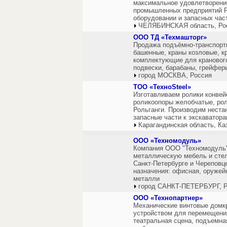
максимальное удовлетворени
промышленных предприятий Р
оборудовании и запасных час
ЧЕЛЯБИНСКАЯ область, Ро
ООО ТД «Техмашторг»
Продажа подъёмно-транспортн
башенные, краны козловые, кр
комплектующие для кранового
подвески, барабаны, грейфер
город МОСКВА, Россия
ТОО «ТехноSteel»
Изготавливаем ролики конвей
роликоопоры желобчатые, рол
Рольганги. Производим неста
запасные части к экскаватор
Карагандинская область, Ка
ООО «Техномодуль»
Компания ООО "Техномодуль
металлическую мебель и стел
Санкт-Петербурге и Череповц
назначения: офисная, оружейн
металли
город САНКТ-ПЕТЕРБУРГ, Р
ООО «Технопартнер»
Механические винтовые домк
устройством для перемещения
театральная сцена, подъемна