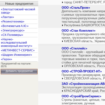
город САНКТ-ПЕТЕРБУРГ, Р
Новые предприятия
ООО «СтальПром»
«Златоустовский часовой
Деятельность компании напра
завод»
съемных грузозахватных прис
«Лантан»
погрузочно-разгрузочных рабо
«Резинотехника»
текстильный, полотенца мягк
Республика БАШКОРТОСТАН
«Волчематьев А.Ю.»
«Электроресурс»
ООО «Стан Комплект»
Продажа грузоподьемного обо
«СК-Полимеры»
крюки, грузозахватные приспо
«Научно-
КИЕВСКАЯ область, Украин
исследовательский
инженерный институт»
ООО «Стиллейс»
«МЕТИНВЕСТ-СЕРВИС»
ООО Стиллейс - крупнейший в
«Шадрин Инжиниринг»
проволоки. Торговое оборудов
торговые манежи и горки, пал
«Герон»
стойки для печатной продукци
Предприятий на портале:
ОРЛОВСКАЯ область, Росс
8576
Добавить предприятие
ООО «СТРОЙ-ПРОЕКТ-НТ»
Производство резервуаров, кр
СВЕРДЛОВСКАЯ область, Р
ЗАО «Строймеханизация-АВ
Эксплуатация грузоподъемных
КРАСНОДАРСКИЙ край, Рос
ООО «СтройПромСервис»
Стропы (канатные, цепные, тек
электрические, ручные.