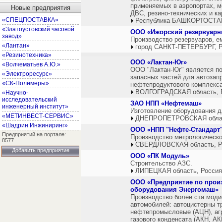
применяемых в аэропортах, м
Новые предприятия
ДВС, резино-технических и к
«СПЕЦПОСТАВКА»
Республика БАШКОРТОСТАН
«Златоустовский часовой
ООО «Ижорский резервуарн
завод»
Производство резервуаров, е
«Лантан»
город САНКТ-ПЕТЕРБУРГ, Р
«Резинотехника»
ООО «Лактан-Юг»
«Волчематьев А.Ю.»
ООО "Лактан-Юг" является п
«Электроресурс»
запасных частей для автозап
«СК-Полимеры»
нефтепродуктового комплекса
ВОЛГОГРАДСКАЯ область, 
«Научно-
исследовательский
ЗАО НПП «Нефтемаш»
инженерный институт»
Изготовление оборудования д
«МЕТИНВЕСТ-СЕРВИС»
ДНЕПРОПЕТРОВСКАЯ облас
«Шадрин Инжиниринг»
ООО «НПП "Нефте-Стандарт
Предприятий на портале:
Производство метрологическо
8577
СВЕРДЛОВСКАЯ область, Р
Добавить предприятие
ООО «ПК Модуль»
Строительство АЗС.
ЛИПЕЦКАЯ область, Россия
ООО «Предприятие по прои
оборудования Энергомаш»
Производство более ста моди
автомобилей: автоцистерны т
нефтепромысловые (АЦН), агр
газового конденсата (АКН, А