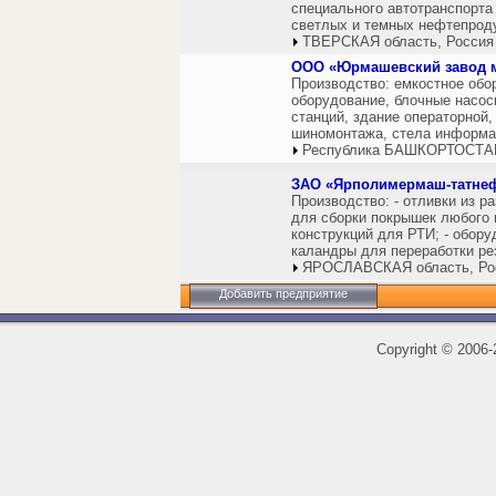
специального автотранспорта
светлых и темных нефтепроду
ТВЕРСКАЯ область, Россия
ООО «Юрмашевский завод м
Производство: емкостное обо
оборудование, блочные насос
станций, здание операторной,
шиномонтажа, стела информац
Республика БАШКОРТОСТАН
ЗАО «Ярполимермаш-татне
Производство: - отливки из р
для сборки покрышек любого 
конструкций для РТИ; - обору
каландры для переработки ре
ЯРОСЛАВСКАЯ область, Ро
Добавить предприятие
Copyright
©
2006-2