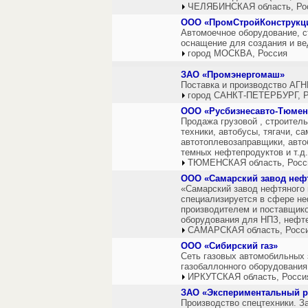
ЧЕЛЯБИНСКАЯ область, Ро
ООО «ПромСтройКонструкц
Автомоечное оборудование, с
оснащение для создания и ве
город МОСКВА, Россия
ЗАО «Промэнергомаш»
Поставка и производство АГ
город САНКТ-ПЕТЕРБУРГ, Р
ООО «Русбизнесавто-Тюмен
Продажа грузовой , строитель
техники, автобусы, тягачи, са
автотоплевозаправщики, авто
темных нефтепродуктов и т.д.
ТЮМЕНСКАЯ область, Росс
ООО «Самарский завод нефт
«Самарский завод нефтяного 
специализируется в сфере н
производителем и поставщико
оборудования для НПЗ, нефт
САМАРСКАЯ область, Росс
ООО «Сибирский газ»
Сеть газовых автомобильных 
газобаллонного оборудования
ИРКУТСКАЯ область, Росси
ЗАО «Экспериментальный р
Производство спецтехники. З