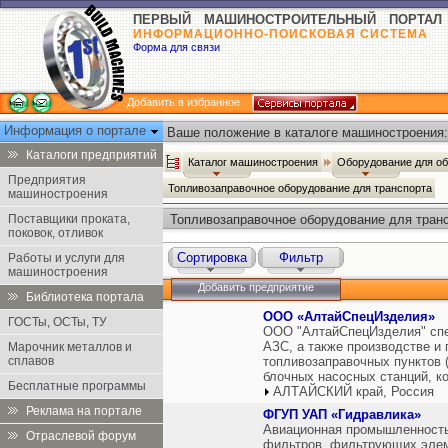
ПЕРВЫЙ МАШИНОСТРОИТЕЛЬНЫЙ ПОРТАЛ
ИНФОРМАЦИОННО-ПОИСКОВАЯ СИСТЕМА
Форма для связи
Добавить в избранное
Информация о портале
Ваше положение в каталоге машиностроения:
Каталоги предприятий
Каталог машиностроения
Оборудование для о
Предприятия
Топливозаправочное оборудование для транспорта
машиностроения
Поставщики проката,
Топливозаправочное оборудование для тран
поковок, отливок
Сортировка
Фильтр
Работы и услуги для
машиностроения
Добавить предприятие
Библиотека портала
ООО «АлтайСпецИзделия»
ГОСТы, ОСТы, ТУ
ООО "АлтайСпецИзделия" спе
АЗС, а также производстве и 
Марочник металлов и
сплавов
топливозаправочных пунктов 
блочных насосных станций, к
Бесплатные программы
АЛТАЙСКИЙ край, Россия
Реклама на портале
ФГУП УАП «Гидравлика»
Авиационная промышленность
Отраслевой форум
фильтров, фильтрующих элеме