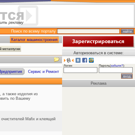
Поиск по всему порталу
Каталог машиностроения
й металлугии
Авторизоваться в системе:
Логин
Пароль(
забыли?
)
Предприятия
Сервис и Ремонт
Реклама
 а также изделия из
товить по Вашему
 очистителей Mafix и клеящей