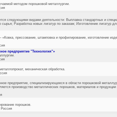
учаемой методом порошковой металлургии.
сия
ется следующими видами деятельности: Выплавка стандартных и специ
о сырья; Разработка новых лигатур по заказам; Изготовление лигатур дл
 «Ковка, прессование, штамповка и профилирование, изготовление изд
сия
ное предприятие "Технология"»
аллургии.
сия
металлопрокат, механическая обработка.
ссия
нное предприятие, специализирующееся в области порошковой металлу
ляется производство металлических порошков, материалов и продукции 
ия
ирование порошков.
 Россия