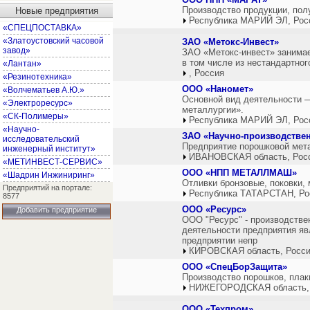
Производство продукции, пол
Новые предприятия
Республика МАРИЙ ЭЛ, Рос
«СПЕЦПОСТАВКА»
«Златоустовский часовой
ЗАО «Метокс-Инвест»
завод»
ЗАО «Метокс-инвест» занима
в том числе из нестандартног
«Лантан»
, Россия
«Резинотехника»
ООО «Наномет»
«Волчематьев А.Ю.»
Основной вид деятельности —
«Электроресурс»
металлургии».
«СК-Полимеры»
Республика МАРИЙ ЭЛ, Рос
«Научно-
ЗАО «Научно-производствен
исследовательский
Предприятие порошковой мет
инженерный институт»
ИВАНОВСКАЯ область, Рос
«МЕТИНВЕСТ-СЕРВИС»
ООО «НПП МЕТАЛЛМАШ»
«Шадрин Инжиниринг»
Отливки бронзовые, поковки, 
Предприятий на портале:
Республика ТАТАРСТАН, Ро
8577
ООО «Ресурс»
Добавить предприятие
ООО "Ресурс" - производстве
деятельности предприятия яв
предприятии непр
КИРОВСКАЯ область, Росс
ООО «СпецБорЗащита»
Производство порошков, плак
НИЖЕГОРОДСКАЯ область,
ООО «Техпром»