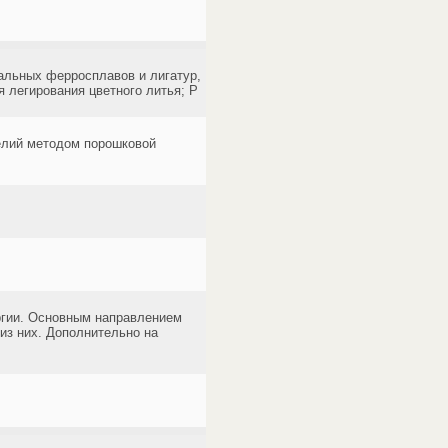
альных ферросплавов и лигатур,
я легирования цветного литья; Р
елий методом порошковой
ргии. Основным направлением
из них. Дополнительно на