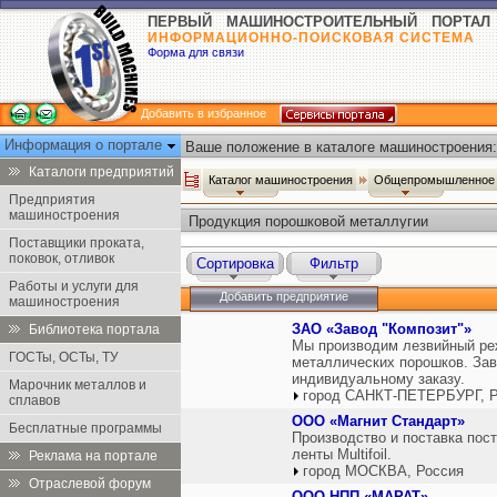
ПЕРВЫЙ МАШИНОСТРОИТЕЛЬНЫЙ ПОРТАЛ
ИНФОРМАЦИОННО-ПОИСКОВАЯ СИСТЕМА
Форма для связи
Добавить в избранное
Информация о портале
Ваше положение в каталоге машиностроения:
Каталоги предприятий
Каталог машиностроения
Общепромышленное 
Предприятия
машиностроения
Продукция порошковой металлугии
Поставщики проката,
поковок, отливок
Сортировка
Фильтр
Работы и услуги для
Добавить предприятие
машиностроения
ЗАО «Завод "Композит"»
Библиотека портала
Мы производим лезвийный реж
ГОСТы, ОСТы, ТУ
металлических порошков. Заво
индивидуальному заказу.
Марочник металлов и
город САНКТ-ПЕТЕРБУРГ, Р
сплавов
ООО «Магнит Стандарт»
Бесплатные программы
Производство и поставка пост
ленты Multifoil.
Реклама на портале
город МОСКВА, Россия
Отраслевой форум
ООО НПП «МАРАТ»