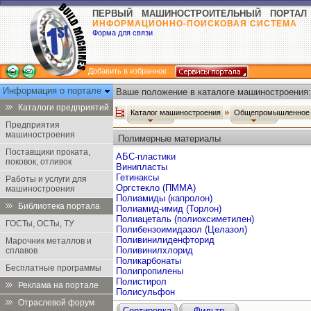
ПЕРВЫЙ МАШИНОСТРОИТЕЛЬНЫЙ ПОРТАЛ
ИНФОРМАЦИОННО-ПОИСКОВАЯ СИСТЕМА
Форма для связи
Добавить в избранное
Информация о портале
Ваше положение в каталоге машиностроения:
Каталоги предприятий
Каталог машиностроения
Общепромышленное 
Предприятия
машиностроения
Полимерные материалы
Поставщики проката,
АБС-пластики
поковок, отливок
Винипласты
Гетинаксы
Работы и услуги для
Оргстекло (ПММА)
машиностроения
Полиамиды (капролон)
Библиотека портала
Полиамид-имид (Торлон)
Полиацеталь (полиоксиметилен)
ГОСТы, ОСТы, ТУ
Полибензоимидазол (Целазол)
Поливинилиденфторид
Марочник металлов и
Поливинилхлорид
сплавов
Поликарбонаты
Бесплатные программы
Полипропилены
Полистирол
Реклама на портале
Полисульфон
Отраслевой форум
Сортировка
Фильтр