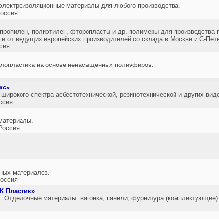
электроизоляционные материалы для любого производства.
оссия
ропилен, полиэтилен, фторопласты и др. полимеры для производства г
ги от ведущих европейских производителей со склада в Москве и С-Пете
сия
клопластика на основе ненасыщенных полиэфиров.
кс»
широкого спектра асбестотехнической, резинотехнической и других вид
ссия
материалы.
Россия
ных материалов.
оссия
К Пластик»
. Отделочные материалы: вагонка, панели, фурнитура (комплектующие)