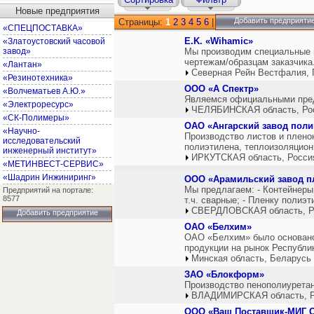
Новые предприятия
Добавить предприяти
Страницы:
1
2
3
4
5
6
|
«СПЕЦПОСТАВКА»
E.K. «Wihamic»
«Златоустовский часовой
завод»
Мы производим специальные п
чертежам/образцам заказчика.
«Лантан»
Северная Рейн Вестфалия, 
«Резинотехника»
ООО «А Спектр»
«Волчематьев А.Ю.»
Являемся официальными предс
«Электроресурс»
ЧЕЛЯБИНСКАЯ область, Ро
«СК-Полимеры»
ОАО «Ангарский завод пол
«Научно-
Производство листов и пленок
исследовательский
полиэтилена, теплоизоляцион
инженерный институт»
ИРКУТСКАЯ область, Росси
«МЕТИНВЕСТ-СЕРВИС»
«Шадрин Инжиниринг»
ООО «Арамильский завод п
Мы предлагаем: - Контейнеры
Предприятий на портале:
8577
т.ч. сварные; - Пленку полиэ
СВЕРДЛОВСКАЯ область, Р
Добавить предприятие
ОАО «Белхим»
ОАО «Белхим» было основано 
продукции на рынок Республи
Минская область, Беларусь
ЗАО «Блокформ»
Производство пенополиуретан
ВЛАДИМИРСКАЯ область, Р
ООО «Ваш Поставщик-МИГ 