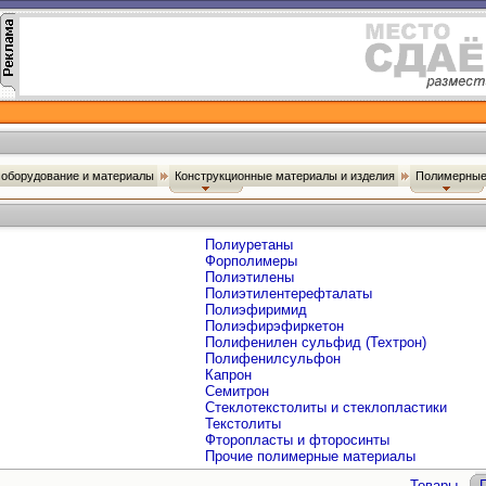
оборудование и материалы
Конструкционные материалы и изделия
Полимерные
Полиуретаны
Форполимеры
Полиэтилены
Полиэтилентерефталаты
Полиэфиримид
Полиэфирэфиркетон
Полифенилен сульфид (Техтрон)
Полифенилсульфон
Капрон
Семитрон
Стеклотекстолиты и стеклопластики
Текстолиты
Фторопласты и фторосинты
Прочие полимерные материалы
Товары