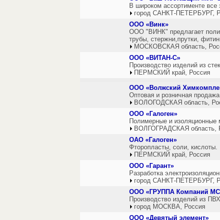
В широком ассортименте все 
город САНКТ-ПЕТЕРБУРГ, Р
ООО «Винк»
ООО "ВИНК" предлагает полип
трубы, стержни,прутки, фитин
МОСКОВСКАЯ область, Рос
ООО «ВИТАН-С»
Производство изделий из сте
ПЕРМСКИЙ край, Россия
ООО «Волжский Химкомпле
Оптовая и розничная продажа 
ВОЛОГОДСКАЯ область, Ро
ООО «Галоген»
Полимерные и изоляционные 
ВОЛГОГРАДСКАЯ область, 
ОАО «Галоген»
Фторопласты, соли, кислоты.
ПЕРМСКИЙ край, Россия
ООО «Гарант»
Разработка электроизоляцион
город САНКТ-ПЕТЕРБУРГ, Р
ООО «ГРУППА Компаний МС
Производство изделий из ПВХ
город МОСКВА, Россия
ООО «Девятый элемент»