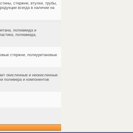
тины, стержни, втулки, трубы,
родукции всегда в наличии на
ретана, полиамида и
ластика, полиамида,
новые стержни, полиуретановые
чает окисленные и неокисленные
ли полимера и компонентов