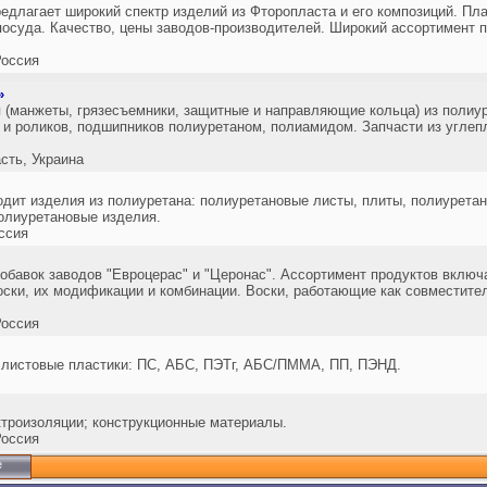
агает широкий спектр изделий из Фторопласта и его композиций. Плас
осуда. Качество, цены заводов-производителей. Широкий ассортимент п
оссия
»
 (манжеты, грязесъемники, защитные и направляющие кольца) из полиу
 и роликов, подшипников полиуретаном, полиамидом. Запчасти из углеп
ть, Украина
дит изделия из полиуретана: полиуретановые листы, плиты, полиурета
полиуретановые изделия.
ссия
добавок заводов "Евроцерас" и "Церонас". Ассортимент продуктов вклю
ски, их модификации и комбинации. Воски, работающие как совместите
оссия
 листовые пластики: ПС, АБС, ПЭТг, АБС/ПММА, ПП, ПЭНД.
троизоляции; конструкционные материалы.
оссия
е