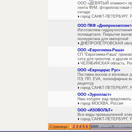
ООО «ДЕВЯТЫЙ элемент» предл
лента ФУМ, фторопластовая п
складе
город САНКТ-ПЕТЕРБУРГ, Р
ООО ПКФ «Днепрокомплект
Изготовляем гидроуплотнения
полиацеталя. Покрытие валов
полиуретана для импортной
ДНЕПРОПЕТРОВСКАЯ облас
ООО «Еврогомма-Раша»
СП "Еврогомма-Раша" произво
сита для грохотов, и другие 
ЧЕЛЯБИНСКАЯ область, Ро
ООО «Евроцерас Рус»
Поставки восков и восковых 
ПЭ, ПП, EVA, полиэфирные во
рецептур
город САНКТ-ПЕТЕРБУРГ, Р
ООО «Зуропласт»
Наш холдинг рад предложить
город МОСКВА, Россия
ООО «ИЗОВОЛЬТ»
Все виды промышленной элек
город САНКТ-ПЕТЕРБУРГ, Р
Добавить предприяти
Страницы:
1
2
3
4
5
6
|