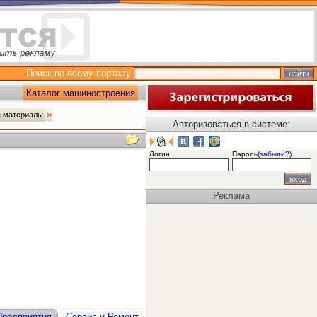
Поиск по всему порталу
Каталог машиностроения
 материалы
Авторизоваться в системе:
Логин
Пароль(
забыли?
)
Реклама
Предприятия
Сервис и Ремонт