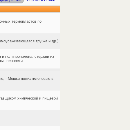
ионных термопластов по
рмоусаживающаяся трубка и др.)
а и полипропилена, стержни из
омышленности.
ые; - Мешки полиэтиленовые в
ставщиком химической и пищевой