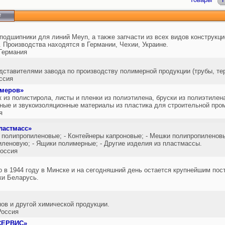
е
одшипники для линий Meyn, а также запчасти из всех видов конструкц
 Производства находятся в Германии, Чехии, Украине.
Германия
тавителями завода по производству полимерной продукции (трубы, те
ссия
имеров»
 из полистирола, листы и пленки из полиэтилена, бруски из полиэтилен
ные и звукоизоляционные материалы из пластика для строительной пр
я
ластмасс»
 полипропиленовые; - Контейнеры капроновые; - Мешки полипропиленов
тиленовую; - Ящики полимерные; - Другие изделия из пластмассы.
оссия
в 1944 году в Минске и на сегодняшний день остается крупнейшим по
ки Беларусь.
ов и другой химической продукции.
оссия
СЕРВИС»