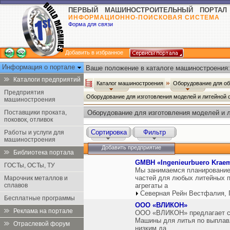
ПЕРВЫЙ МАШИНОСТРОИТЕЛЬНЫЙ ПОРТАЛ
ИНФОРМАЦИОННО-ПОИСКОВАЯ СИСТЕМА
Форма для связи
Добавить в избранное
Информация о портале
Ваше положение в каталоге машиностроения:
Каталоги предприятий
Каталог машиностроения
Оборудование для о
Предприятия
Оборудование для изготовления моделей и литейной 
машиностроения
Поставщики проката,
Оборудование для изготовления моделей и л
поковок, отливок
Сортировка
Фильтр
Работы и услуги для
машиностроения
Добавить предприятие
Библиотека портала
GMBH «Ingenieurbuero Krae
ГОСТы, ОСТы, ТУ
Мы занимаемся планированием
частей для любых литейных п
Марочник металлов и
сплавов
агрегаты а
Северная Рейн Вестфалия, 
Бесплатные программы
ООО «ВЛИКОН»
Реклама на портале
ООО «ВЛИКОН» предлагает сл
Машины для литья по выплав
Отраслевой форум
низким да