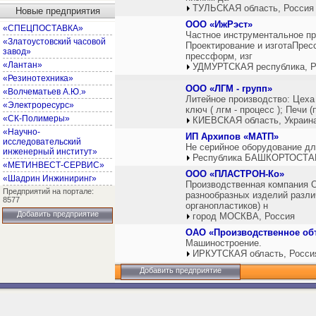
ТУЛЬСКАЯ область, Россия
Новые предприятия
ООО «ИжРэст»
«СПЕЦПОСТАВКА»
Частное инструментальное пр
«Златоустовский часовой
Проектирование и изготаПрес
завод»
прессформ, изг
«Лантан»
УДМУРТСКАЯ республика, Р
«Резинотехника»
ООО «ЛГМ - групп»
«Волчематьев А.Ю.»
Литейное производство: Цеха
«Электроресурс»
ключ ( лгм - процесс ); Печи
«СК-Полимеры»
КИЕВСКАЯ область, Украин
«Научно-
ИП Архипов «МАТП»
исследовательский
Не серийное оборудование д
инженерный институт»
Республика БАШКОРТОСТАН
«МЕТИНВЕСТ-СЕРВИС»
ООО «ПЛАСТРОН-Ко»
«Шадрин Инжиниринг»
Производственная компания 
Предприятий на портале:
разнообразных изделий разли
8577
органопластиков) н
Добавить предприятие
город МОСКВА, Россия
ОАО «Производственное об
Машиностроение.
ИРКУТСКАЯ область, Росси
Добавить предприятие