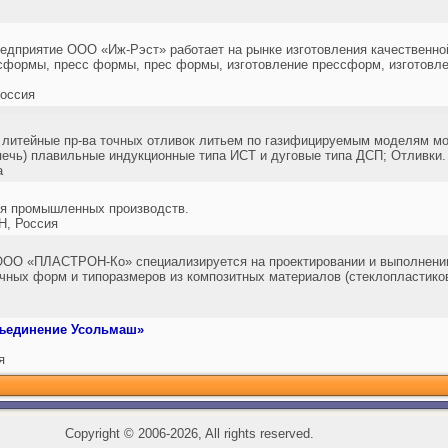
едприятие ООО «Иж-Рэст» работает на рынке изготовления качественной
сформы, пресс формы, прес формы, изготовление прессформ, изготовле
оссия
 литейные пр-ва точных отливок литьем по газифицируемым моделям мо
 (печь) плавильные индукционные типа ИСТ и дуговые типа ДСП; Отливки.
а
ля промышленных производств.
, Россия
ООО «ПЛАСТРОН-Ко» специализируется на проектировании и выполнении
чных форм и типоразмеров из композитных материалов (стеклопластиков,
ъединение Усольмаш»
я
Copyright
©
2006-2026, All rights reserved.