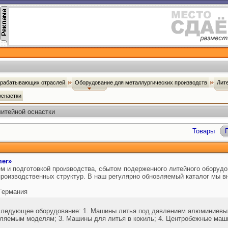
брабатывающих отраслей
Оборудование для металлургических производств
Лит
оснастки
итейной оснастки
Товары
mer»
 и подготовкой производства, сбытом подерженного литейного оборудов
роизводственных структур. В наш регулярно обновляемый каталог мы в
Германия
едующее оборудование: 1. Машины литья под давлением алюминиевых,
ляемым моделям; 3. Машины для литья в кокиль; 4. Центробежные маш