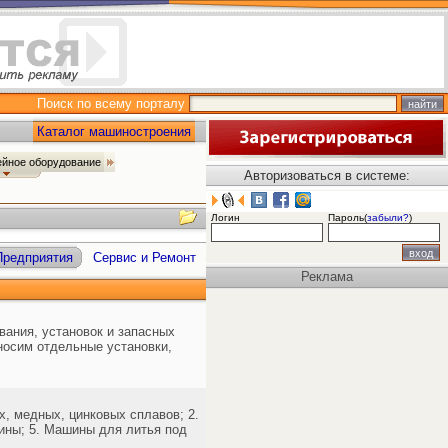
Поиск по всему порталу
Каталог машиностроения
ейное оборудование
Авторизоваться в системе:
Логин
Пароль(
забыли?
)
Предприятия
Сервис и Ремонт
Реклама
ания, установок и запасных
носим отдельные установки,
 медных, цинковых сплавов; 2.
ины; 5. Машины для литья под