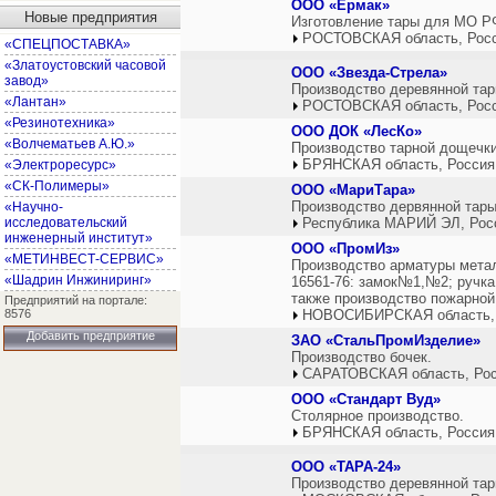
ООО «Ермак»
Новые предприятия
Изготовление тары для МО Р
РОСТОВСКАЯ область, Рос
«СПЕЦПОСТАВКА»
«Златоустовский часовой
ООО «Звезда-Стрела»
завод»
Производство деревянной тар
«Лантан»
РОСТОВСКАЯ область, Рос
«Резинотехника»
ООО ДОК «ЛесКо»
«Волчематьев А.Ю.»
Производство тарной дощечки
БРЯНСКАЯ область, Россия
«Электроресурс»
«СК-Полимеры»
ООО «МариТара»
Производство дервянной тары
«Научно-
исследовательский
Республика МАРИЙ ЭЛ, Рос
инженерный институт»
ООО «ПромИз»
«МЕТИНВЕСТ-СЕРВИС»
Производство арматуры мета
«Шадрин Инжиниринг»
16561-76: замок№1,№2; руч
также производство пожарной
Предприятий на портале:
8576
НОВОСИБИРСКАЯ область,
Добавить предприятие
ЗАО «СтальПромИзделие»
Производство бочек.
САРАТОВСКАЯ область, Ро
ООО «Стандарт Вуд»
Столярное производство.
БРЯНСКАЯ область, Россия
ООО «ТАРА-24»
Производство деревянной тар