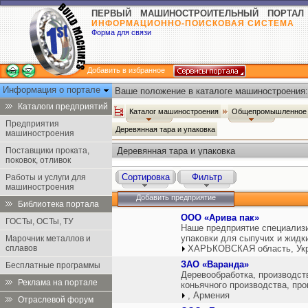
ПЕРВЫЙ МАШИНОСТРОИТЕЛЬНЫЙ ПОРТАЛ
ИНФОРМАЦИОННО-ПОИСКОВАЯ СИСТЕМА
Форма для связи
Добавить в избранное
Информация о портале
Ваше положение в каталоге машиностроения:
Каталоги предприятий
Каталог машиностроения
Общепромышленное 
Предприятия
Деревянная тара и упаковка
машиностроения
Поставщики проката,
Деревянная тара и упаковка
поковок, отливок
Сортировка
Фильтр
Работы и услуги для
машиностроения
Добавить предприятие
Библиотека портала
ООО «Арива пак»
ГОСТы, ОСТы, ТУ
Наше предприятие специализи
упаковки для сыпучих и жидки
Марочник металлов и
сплавов
ХАРЬКОВСКАЯ область, Ук
ЗАО «Варанда»
Бесплатные программы
Деревообработка, производст
Реклама на портале
коньячного производства, про
, Армения
Отраслевой форум