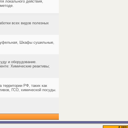
ля локального действия,
 методе.
работки всех видов полезных
 муфельная, Шкафы сушильные,
уду и оборудование.
енте: Химические реактивы;
а территории РФ, таких как
активов, ГСО, химической посуды.