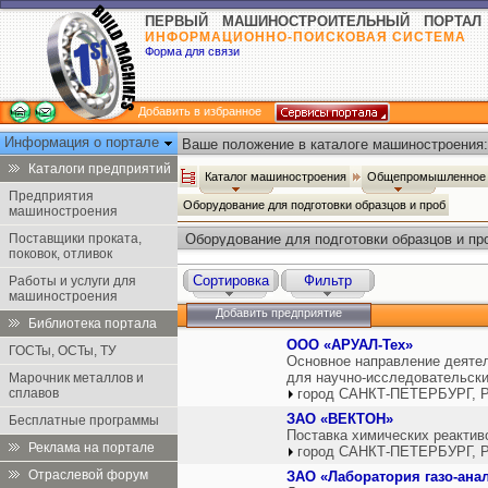
ПЕРВЫЙ МАШИНОСТРОИТЕЛЬНЫЙ ПОРТАЛ
ИНФОРМАЦИОННО-ПОИСКОВАЯ СИСТЕМА
Форма для связи
Добавить в избранное
Информация о портале
Ваше положение в каталоге машиностроения:
Каталоги предприятий
Каталог машиностроения
Общепромышленное 
Предприятия
Оборудование для подготовки образцов и проб
машиностроения
Поставщики проката,
Оборудование для подготовки образцов и пр
поковок, отливок
Сортировка
Фильтр
Работы и услуги для
машиностроения
Добавить предприятие
Библиотека портала
ООО «АРУАЛ-Тех»
ГОСТы, ОСТы, ТУ
Основное направление деятел
для научно-исследовательски
Марочник металлов и
сплавов
город САНКТ-ПЕТЕРБУРГ, Р
ЗАО «ВЕКТОН»
Бесплатные программы
Поставка химических реактив
Реклама на портале
город САНКТ-ПЕТЕРБУРГ, Р
Отраслевой форум
ЗАО «Лаборатория газо-ана