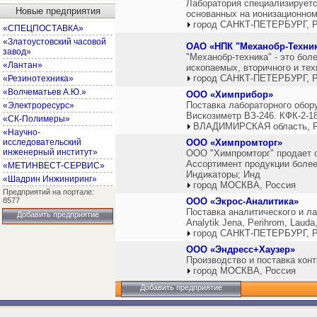
Лаборатория специализируетс
Новые предприятия
основанных на ионизационном
город САНКТ-ПЕТЕРБУРГ, Р
«СПЕЦПОСТАВКА»
«Златоустовский часовой
ОАО «НПК "Механобр-Техни
завод»
"Механобр-техника" - это бол
«Лантан»
ископаемых, вторичного и тех
город САНКТ-ПЕТЕРБУРГ, Р
«Резинотехника»
«Волчематьев А.Ю.»
ООО «Химприбор»
Поставка лабораторного обо
«Электроресурс»
Вискозиметр ВЗ-246. КФК-2-1
«СК-Полимеры»
ВЛАДИМИРСКАЯ область, Р
«Научно-
исследовательский
ООО «Химпромторг»
инженерный институт»
ООО "Химпромторг" продает с
Ассортимент продукции более
«МЕТИНВЕСТ-СЕРВИС»
Индикаторы; Инд
«Шадрин Инжиниринг»
город МОСКВА, Россия
Предприятий на портале:
8577
ООО «Экрос-Аналитика»
Поставка аналитического и ла
Добавить предприятие
Analytik Jena, Perihrom, Laud
город САНКТ-ПЕТЕРБУРГ, Р
ООО «Эндресс+Хаузер»
Производство и поставка кон
город МОСКВА, Россия
Добавить предприятие