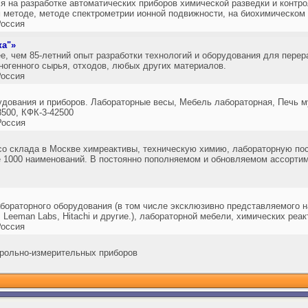
я на разработке автоматических приборов химической разведки и контро
 методе, методе спектрометрии ионной подвижности, на биохимическом
оссия
ка"»
ее, чем 85-летний опыт разработки технологий и оборудования для пере
ногенного сырья, отходов, любых других материалов.
оссия
рудования и приборов. Лабораторные весы, Мебель лабораторная, Печь
8500, КФК-3-42500
оссия
о склада в Москве химреактивы, техническую химию, лабораторную пос
 1000 наименований. В постоянно пополняемом и обновляемом ассортим
бораторного оборудования (в том числе эксклюзивно представляемого н
a, Leeman Labs, Hitachi и другие.), лабораторной мебели, химических ре
оссия
трольно-измерительных приборов