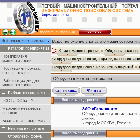
ПЕРВЫЙ МАШИНОСТРОИТЕЛЬНЫЙ ПОРТАЛ
ИНФОРМАЦИОННО-ПОИСКОВАЯ СИСТЕМА
Форма для связи
Добавить в избранное
Информация о портале
Ваше положение в каталоге машиностроения:
Каталоги предприятий
Каталог машиностроения
Общепромышленное 
Предприятия
Оборудование для очистки, покраски, нанесения защ
машиностроения
Оборудование для нанесения защитных покрытий
Поставщики проката,
поковок, отливок
Оборудование для цинкования
Работы и услуги для
машиностроения
Сортировка
Фильтр
Библиотека портала
Добавить предприятие
ГОСТы, ОСТы, ТУ
Марочник металлов и
ЗАО «Гальванит»
сплавов
Оборудование для гальваниче
химия.
Бесплатные программы
город МОСКВА, Россия
Реклама на портале
Добавить предприятие
Отраслевой форум