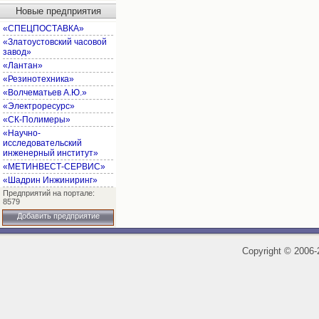
Новые предприятия
«СПЕЦПОСТАВКА»
«Златоустовский часовой
завод»
«Лантан»
«Резинотехника»
«Волчематьев А.Ю.»
«Электроресурс»
«СК-Полимеры»
«Научно-
исследовательский
инженерный институт»
«МЕТИНВЕСТ-СЕРВИС»
«Шадрин Инжиниринг»
Предприятий на портале:
8579
Добавить предприятие
Copyright
©
2006-2