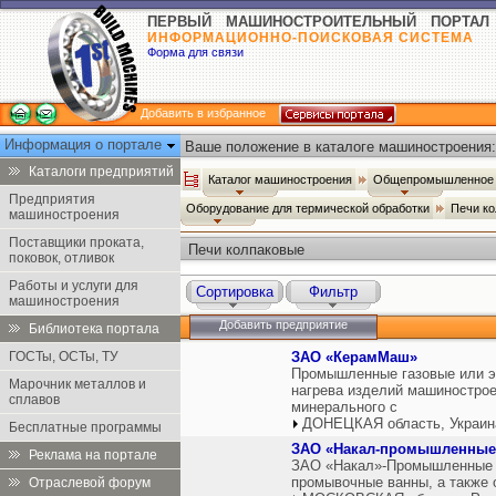
ПЕРВЫЙ МАШИНОСТРОИТЕЛЬНЫЙ ПОРТАЛ
ИНФОРМАЦИОННО-ПОИСКОВАЯ СИСТЕМА
Форма для связи
Добавить в избранное
Информация о портале
Ваше положение в каталоге машиностроения:
Каталоги предприятий
Каталог машиностроения
Общепромышленное 
Предприятия
Оборудование для термической обработки
Печи к
машиностроения
Поставщики проката,
Печи колпаковые
поковок, отливок
Работы и услуги для
Сортировка
Фильтр
машиностроения
Добавить предприятие
Библиотека портала
ГОСТы, ОСТы, ТУ
ЗАО «КерамМаш»
Промышленные газовые или эл
Марочник металлов и
нагрева изделий машиностроени
сплавов
минерального с
ДОНЕЦКАЯ область, Украин
Бесплатные программы
ЗАО «Накал-промышленные
Реклама на портале
ЗАО «Накал»-Промышленные пе
промывочные ванны, а также 
Отраслевой форум