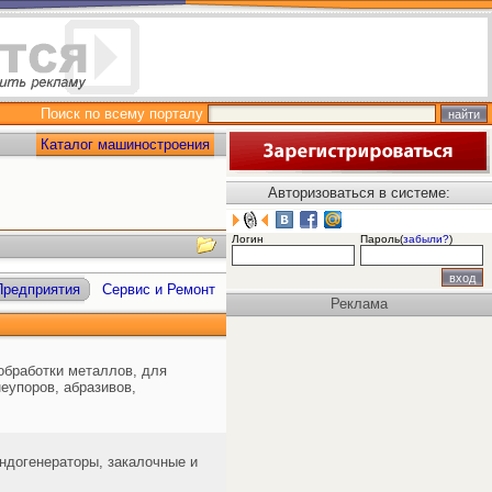
Поиск по всему порталу
Каталог машиностроения
Авторизоваться в системе:
Логин
Пароль(
забыли?
)
Предприятия
Сервис и Ремонт
Реклама
обработки металлов, для
неупоров, абразивов,
ндогенераторы, закалочные и