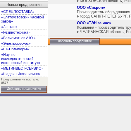
МОСКОВСКАЯ область, Рос
Новые предприятия
ООО «Сикрон»
«СПЕЦПОСТАВКА»
Производитель оборудования 
город САНКТ-ПЕТЕРБУРГ, Р
«Златоустовский часовой
завод»
ООО «ТЭН за час»
«Лантан»
Компания - производитель тр
ЧЕЛЯБИНСКАЯ область, Ро
«Резинотехника»
«Волчематьев А.Ю.»
Добавить предприятие
«Электроресурс»
«СК-Полимеры»
«Научно-
исследовательский
инженерный институт»
«МЕТИНВЕСТ-СЕРВИС»
«Шадрин Инжиниринг»
Предприятий на портале:
8577
Добавить предприятие