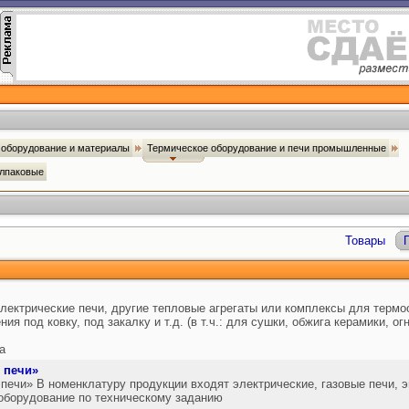
оборудование и материалы
Термическое оборудование и печи промышленные
олпаковые
Товары
ектрические печи, другие тепловые агрегаты или комплексы для термо
я под ковку, под закалку и т.д. (в т.ч.: для сушки, обжига керамики, ог
а
 печи»
чи» В номенклатуру продукции входят электрические, газовые печи, э
оборудование по техническому заданию