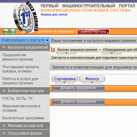
ПЕРВЫЙ МАШИНОСТРОИТЕЛЬНЫЙ ПОРТАЛ
ИНФОРМАЦИОННО-ПОИСКОВАЯ СИСТЕМА
Форма для связи
Добавить в избранное
Информация о портале
Ваше положение в каталоге машиностроения:
Каталоги предприятий
Каталог машиностроения
Оборудование для о
Предприятия
Запчасти и комплектующие для подъемно-транспортн
машиностроения
Поставщики проката,
Запчасти и комплектующие для подъемно-тр
поковок, отливок
Сортировка
Фильтр
Работы и услуги для
машиностроения
Добавить предприятие
Библиотека портала
ГОСТы, ОСТы, ТУ
Добавить предприятие
Марочник металлов и
сплавов
Бесплатные программы
Реклама на портале
Отраслевой форум