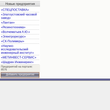
Новые предприятия
«СПЕЦПОСТАВКА»
«Златоустовский часовой
завод»
«Лантан»
«Резинотехника»
«Волчематьев А.Ю.»
«Электроресурс»
«СК-Полимеры»
«Научно-
исследовательский
инженерный институт»
«МЕТИНВЕСТ-СЕРВИС»
«Шадрин Инжиниринг»
Предприятий на портале:
8576
Добавить предприятие