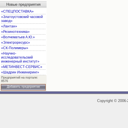
Новые предприятия
«СПЕЦПОСТАВКА»
«Златоустовский часовой
завод»
«Лантан»
«Резинотехника»
«Волчематьев А.Ю.»
«Электроресурс»
«СК-Полимеры»
«Научно-
исследовательский
инженерный институт»
«МЕТИНВЕСТ-СЕРВИС»
«Шадрин Инжиниринг»
Предприятий на портале:
8576
Добавить предприятие
Copyright
©
2006-2