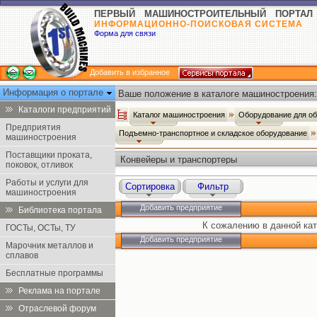
ПЕРВЫЙ МАШИНОСТРОИТЕЛЬНЫЙ ПОРТАЛ
ИНФОРМАЦИОННО-ПОИСКОВАЯ СИСТЕМА
Форма для связи
Добавить в избранное
Информация о портале
Ваше положение в каталоге машиностроения:
Каталоги предприятий
Каталог машиностроения
Оборудование для о
Предприятия
Подъемно-транспортное и складское оборудование
машиностроения
Поставщики проката,
Конвейеры и транспортеры
поковок, отливок
Работы и услуги для
Сортировка
Фильтр
машиностроения
Добавить предприятие
Библиотека портала
К сожалению в данной кат
ГОСТы, ОСТы, ТУ
Добавить предприятие
Марочник металлов и
сплавов
Бесплатные программы
Реклама на портале
Отраслевой форум