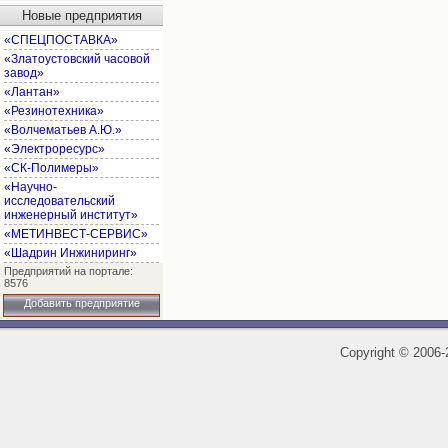
Новые предприятия
«СПЕЦПОСТАВКА»
«Златоустовский часовой
завод»
«Лантан»
«Резинотехника»
«Волчематьев А.Ю.»
«Электроресурс»
«СК-Полимеры»
«Научно-
исследовательский
инженерный институт»
«МЕТИНВЕСТ-СЕРВИС»
«Шадрин Инжиниринг»
Предприятий на портале:
8576
Добавить предприятие
Copyright
©
2006-2