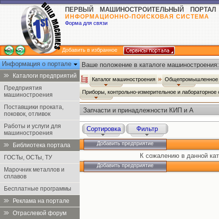
ПЕРВЫЙ МАШИНОСТРОИТЕЛЬНЫЙ ПОРТАЛ
ИНФОРМАЦИОННО-ПОИСКОВАЯ СИСТЕМА
Форма для связи
Добавить в избранное
Информация о портале
Ваше положение в каталоге машиностроения:
Каталоги предприятий
Каталог машиностроения
Общепромышленное 
Предприятия
Приборы, контрольно-измерительное и лабораторное
машиностроения
Поставщики проката,
Запчасти и принадлежности КИП и А
поковок, отливок
Работы и услуги для
Сортировка
Фильтр
машиностроения
Добавить предприятие
Библиотека портала
К сожалению в данной кат
ГОСТы, ОСТы, ТУ
Добавить предприятие
Марочник металлов и
сплавов
Бесплатные программы
Реклама на портале
Отраслевой форум