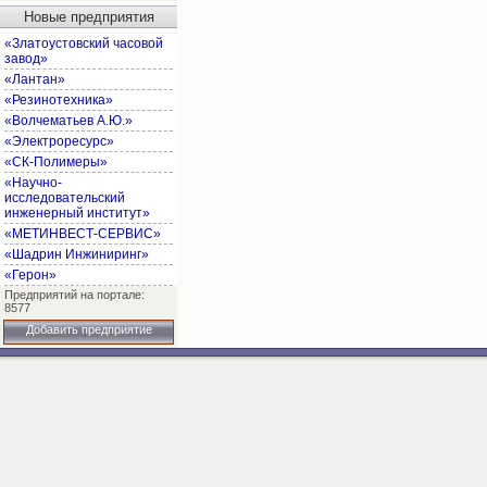
Новые предприятия
«Златоустовский часовой
завод»
«Лантан»
«Резинотехника»
«Волчематьев А.Ю.»
«Электроресурс»
«СК-Полимеры»
«Научно-
исследовательский
инженерный институт»
«МЕТИНВЕСТ-СЕРВИС»
«Шадрин Инжиниринг»
«Герон»
Предприятий на портале:
8577
Добавить предприятие