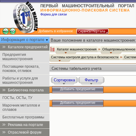
ПЕРВЫЙ МАШИНОСТРОИТЕЛЬНЫЙ ПОРТАЛ
ИНФОРМАЦИОННО-ПОИСКОВАЯ СИСТЕМА
Форма для связи
Добавить в избранное
Информация о портале
Ваше положение в каталоге машиностроения:
Каталоги предприятий
Каталог машиностроения
Общепромышленное 
Предприятия
Системы контроля доступа и безопасности
Систем
машиностроения
Поставщики проката,
Системы табельного учета
поковок, отливок
Работы и услуги для
Сортировка
Фильтр
машиностроения
Добавить предприятие
Библиотека портала
ГОСТы, ОСТы, ТУ
Добавить предприятие
Марочник металлов и
сплавов
Бесплатные программы
Реклама на портале
Отраслевой форум