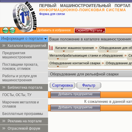
ПЕРВЫЙ МАШИНОСТРОИТЕЛЬНЫЙ ПОРТАЛ
ИНФОРМАЦИОННО-ПОИСКОВАЯ СИСТЕМА
Форма для связи
Добавить в избранное
Информация о портале
Ваше положение в каталоге машиностроения:
Каталоги предприятий
Каталог машиностроения
Оборудование для о
Предприятия
Металлобрабатывающие станки и оборудование
С
машиностроения
Оборудование контактной сварки
Оборудование д
Поставщики проката,
поковок, отливок
Оборудование для рельефной сварки
Работы и услуги для
машиностроения
Сортировка
Фильтр
Библиотека портала
Добавить предприятие
ГОСТы, ОСТы, ТУ
К сожалению в данной кат
Марочник металлов и
сплавов
Добавить предприятие
Бесплатные программы
Реклама на портале
Отраслевой форум