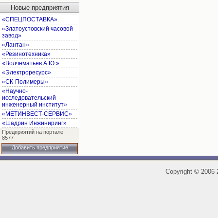
Новые предприятия
«СПЕЦПОСТАВКА»
«Златоустовский часовой
завод»
«Лантан»
«Резинотехника»
«Волчематьев А.Ю.»
«Электроресурс»
«СК-Полимеры»
«Научно-
исследовательский
инженерный институт»
«МЕТИНВЕСТ-СЕРВИС»
«Шадрин Инжиниринг»
Предприятий на портале:
8577
Добавить предприятие
Copyright
©
2006-2