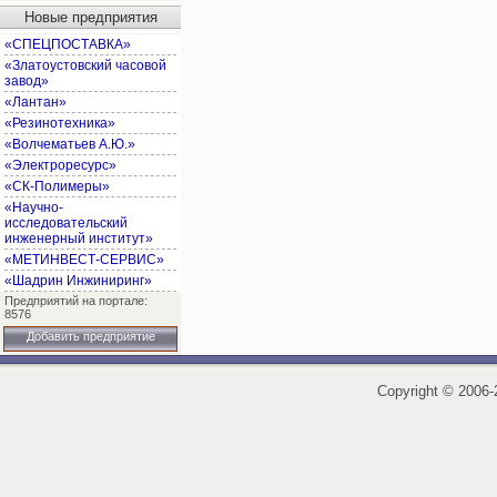
Новые предприятия
«СПЕЦПОСТАВКА»
«Златоустовский часовой
завод»
«Лантан»
«Резинотехника»
«Волчематьев А.Ю.»
«Электроресурс»
«СК-Полимеры»
«Научно-
исследовательский
инженерный институт»
«МЕТИНВЕСТ-СЕРВИС»
«Шадрин Инжиниринг»
Предприятий на портале:
8576
Добавить предприятие
Copyright
©
2006-2