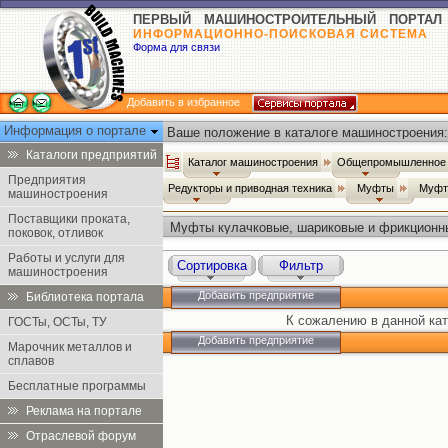
ПЕРВЫЙ МАШИНОСТРОИТЕЛЬНЫЙ ПОРТАЛ
ИНФОРМАЦИОННО-ПОИСКОВАЯ СИСТЕМА
Форма для связи
Добавить в избранное
Информация о портале
Ваше положение в каталоге машиностроения:
Каталоги предприятий
Каталог машиностроения
Общепромышленное 
Предприятия
Редукторы и приводная техника
Муфты
Муфт
машиностроения
Поставщики проката,
Муфты кулачковые, шариковые и фрикционн
поковок, отливок
Работы и услуги для
Сортировка
Фильтр
машиностроения
Добавить предприятие
Библиотека портала
К сожалению в данной кат
ГОСТы, ОСТы, ТУ
Добавить предприятие
Марочник металлов и
сплавов
Бесплатные программы
Реклама на портале
Отраслевой форум