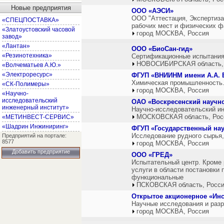
Новые предприятия
ООО «АЭСИ»
ООО "Аттестация, Экспертиза
«СПЕЦПОСТАВКА»
рабочих мест и физических ф
«Златоустовский часовой
город МОСКВА, Россия
завод»
«Лантан»
ООО «БиоСан-гид»
«Резинотехника»
Сертификационные испытания
НОВОСИБИРСКАЯ область,
«Волчематьев А.Ю.»
«Электроресурс»
ФГУП «ВНИИНМ имени А.А. 
Химическая промышленность
«СК-Полимеры»
город МОСКВА, Россия
«Научно-
исследовательский
ОАО «Воскресенский научно
инженерный институт»
Научно-исследовательский ин
МОСКОВСКАЯ область, Рос
«МЕТИНВЕСТ-СЕРВИС»
«Шадрин Инжиниринг»
ФГУП «Государственный нау
Исследование рудного сырья,
Предприятий на портале:
8577
город МОСКВА, Россия
Добавить предприятие
ООО «ГРЕД»
Испытательный центр. Кроме
услуги в области постановки 
функциональные
ПСКОВСКАЯ область, Росс
Открытое акционерное «Инс
Научные исследования и разра
город МОСКВА, Россия