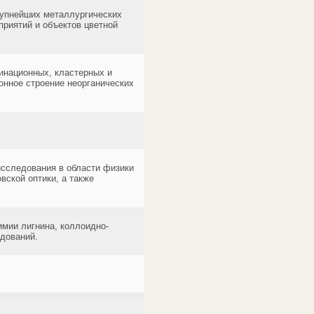
рупнейших металлургических
приятий и объектов цветной
инационных, кластерных и
онное строение неорганических
исследования в области физики
вской оптики, а также
имии лигнина, коллоидно-
дований.