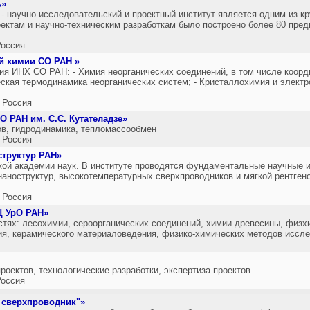
ь»
- научно-исследовательский и проектный институт является одним из к
оектам и научно-техническим разработкам было построено более 80 пред
оссия
ой химии СО РАН »
я ИНХ СО РАН: - Химия неорганических соединений, в том числе коорд
ская термодинамика неорганических систем; - Кристаллохимия и электр
 Россия
О РАН им. С.С. Кутателадзе»
в, гидродинамика, тепломассообмен
 Россия
структур РАН»
ой академии наук. В институте проводятся фундаментальные научные 
наноструктур, высокотемпературных сверхпроводников и мягкой рентгено
 Россия
Ц УрО РАН»
стях: лесохимии, сероорганических соединений, химии древесины, физх
я, керамического материаловедения, физико-химических методов иссле
оектов, технологические разработки, экспертиза проектов.
оссия
 сверхпроводник"»