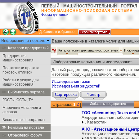
ПЕРВЫЙ МАШИНОСТРОИТЕЛЬНЫЙ ПОРТАЛ
ИНФОРМАЦИОННО-ПОИСКОВАЯ СИСТЕМА
Форма для связи
Добавить в избранное
Информация о портале
Ваше положение в каталоге услуг для машин
Каталоги предприятий
Каталог услуг для машиностроителей
Инжинир
Предприятия
машиностроения
Лабораторные испытания и исследования
Поставщики проката,
Данный раздел предназначен для лаборатори
поковок, отливок
и готовой продукции различного назначения.
Работы и услуги для
Исследования газов
машиностроения
Исследования жидкостей
Библиотека портала
Сортировка
Фильтр
ГОСТы, ОСТы, ТУ
Добавить предприятие
Страницы:
1
2
|
Марочник металлов и
сплавов
ТОО «Accounting Taxes and
Аккредитованная лаборатория
Бесплатные программы
, Казахстан
Реклама на портале
АНО «Аттестационный центр
Аттестация специалистов сва
Отраслевой форум
МОСКОВСКАЯ область, Рос