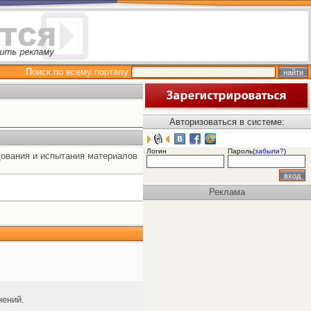
Поиск по всему порталу
Авторизоваться в системе:
Логин
Пароль(
забыли?
)
дования и испытания материалов
Реклама
нений.