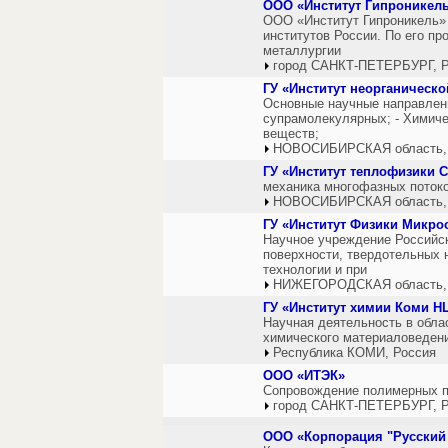
ООО «Институт Гипроникел
ООО «Институт Гипроникель» 
институтов России. По его пр
металлургии
город САНКТ-ПЕТЕРБУРГ, Р
ГУ «Институт неорганическ
Основные научные направлени
супрамолекулярных; - Химиче
веществ;
НОВОСИБИРСКАЯ область,
ГУ «Институт теплофизики С
механика многофазных потоко
НОВОСИБИРСКАЯ область,
ГУ «Институт Физики Микро
Научное учреждение Российск
поверхности, твердотельных 
технологии и при
НИЖЕГОРОДСКАЯ область,
ГУ «Институт химии Коми Н
Научная деятельность в обла
химического материаловедени
Республика КОМИ, Россия
ООО «ИТЭК»
Сопровождение полимерных пр
город САНКТ-ПЕТЕРБУРГ, Р
ООО «Корпорация "Русский