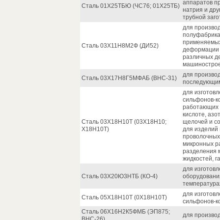
аппаратов пр
Сталь 01Х25ТБЮ (ЧС76; 01Х25ТБ)
натрия и др
трубной заго
для производ
полуфабрикат
применяемых
Сталь 03Х11Н8М2Ф (ДИ52)
деформации 
различных де
машинострое
для производ
Сталь 03Х17Н8Г5МФАБ (ВНС-31)
последующим
для изготовл
сильфонов-ко
работающих 
кислоте, азо
Сталь 03Х18Н10Т (03Х18Н10;
щелочей и с
Х18Н10Т)
для изделий
проволочных
микронных р
разделения 
жидкостей, га
для изготов
Сталь 03Х20Ю3НТБ (КО-4)
оборудования
температурах
для изготовл
Сталь 05Х18Н10Т (0Х18Н10Т)
сильфонов-к
Сталь 06Х16Н2К5ФМБ (ЭП875;
для производ
ВНС-26)