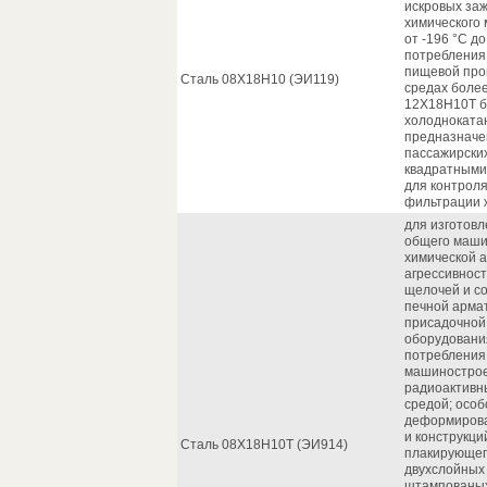
искровых заж
химического
от -196 °С д
потребления 
пищевой про
Сталь 08Х18Н10 (ЭИ119)
средах более
12Х18Н10Т бе
холоднокатан
предназначен
пассажирских
квадратными
для контроля
фильтрации ж
для изготовл
общего маши
химической 
агрессивност
щелочей и со
печной армат
присадочной 
оборудовани
потребления
машинострое
радиоактивны
средой; особ
деформирова
и конструкци
Сталь 08Х18Н10Т (ЭИ914)
плакирующег
двухслойных 
штампованых