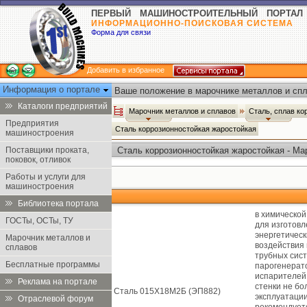
ПЕРВЫЙ МАШИНОСТРОИТЕЛЬНЫЙ ПОРТАЛ
ИНФОРМАЦИОННО-ПОИСКОВАЯ СИСТЕМА
Форма для связи
Добавить в избранное
Информация о портале
Ваше положение в марочнике металлов и спл
Каталоги предприятий
Марочник металлов и сплавов
Сталь, сплав ко
Предприятия
Сталь коррозионностойкая жаростойкая
машиностроения
Поставщики проката,
Сталь коррозионностойкая жаростойкая - Ма
поковок, отливок
Работы и услуги для
машиностроения
Библиотека портала
в химическо
ГОСТы, ОСТы, ТУ
для изготов
энергетическ
Марочник металлов и
воздействия
сплавов
трубных сис
Бесплатные программы
парогенерато
испарителей,
Реклама на портале
стенки не бо
Сталь 015Х18М2Б (ЭП882)
эксплуатации
Отраслевой форум