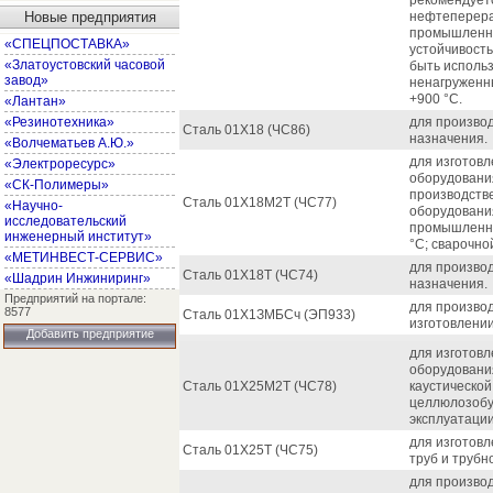
рекомендуетс
Новые предприятия
нефтеперера
промышленнос
«СПЕЦПОСТАВКА»
устойчивость
«Златоустовский часовой
быть использ
завод»
ненагруженн
+900 °С.
«Лантан»
«Резинотехника»
для произво
Сталь 01Х18 (ЧС86)
назначения.
«Волчематьев А.Ю.»
для изготов
«Электроресурс»
оборудования
«СК-Полимеры»
производстве
Сталь 01Х18М2Т (ЧС77)
«Научно-
оборудовани
исследовательский
промышленно
инженерный институт»
°С; сварочно
«МЕТИНВЕСТ-СЕРВИС»
для произво
Сталь 01Х18Т (ЧС74)
«Шадрин Инжиниринг»
назначения.
Предприятий на портале:
для произво
8577
Сталь 01Х1ЗМБСч (ЭП933)
изготовлении
Добавить предприятие
для изготов
оборудовани
Сталь 01Х25М2Т (ЧС78)
каустическо
целлюлозобу
эксплуатации
для изготовл
Сталь 01Х25Т (ЧС75)
труб и трубн
для произво