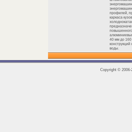
энергомашин
энергомашино
профилей, п
каркаса кузо
холоднокатан
предназначе
повышенного 
алюминиевым
40 мм до 160
конструкций 
воды.
Copyright
©
2006-2