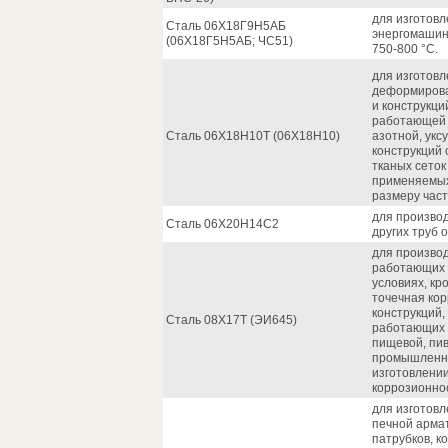
для изготов
Сталь 06Х18Г9Н5АБ
энергомашин
(06Х18Г5Н5АБ; ЧС51)
750-800 °С.
для изготовл
деформирова
и конструкци
работающей 
Сталь 06Х18Н10Т (06Х18Н10)
азотной, укс
конструкций 
тканых сеток
применяемых
размеру част
для произво
Сталь 06Х20Н14С2
других труб 
для производ
работающих 
условиях, кр
точечная кор
конструкций,
Сталь 08Х17Т (ЭИ645)
работающих 
пищевой, пи
промышленно
изготовлени
коррозионнос
для изготовл
печной армат
патрубков, к