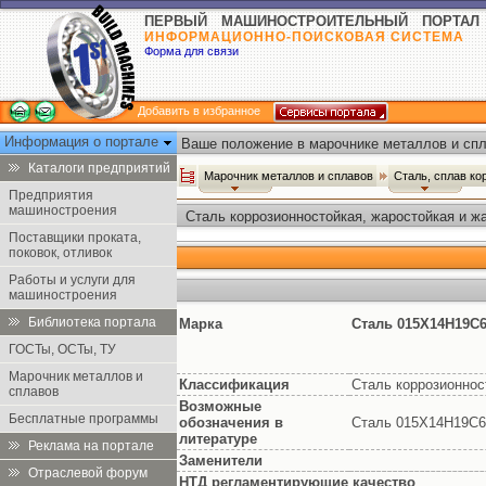
ПЕРВЫЙ МАШИНОСТРОИТЕЛЬНЫЙ ПОРТАЛ
ИНФОРМАЦИОННО-ПОИСКОВАЯ СИСТЕМА
Форма для связи
Добавить в избранное
Информация о портале
Ваше положение в марочнике металлов и спл
Каталоги предприятий
Марочник металлов и сплавов
Сталь, сплав ко
Предприятия
машиностроения
Сталь коррозионностойкая, жаростойкая и ж
Поставщики проката,
поковок, отливок
Работы и услуги для
машиностроения
Библиотека портала
Марка
Сталь 015Х14Н19С6
ГОСТы, ОСТы, ТУ
Марочник металлов и
Классификация
Сталь коррозионнос
сплавов
Возможные
Бесплатные программы
обозначения в
Сталь 015Х14Н19С6
литературе
Реклама на портале
Заменители
Отраслевой форум
НТД регламентирующие качество