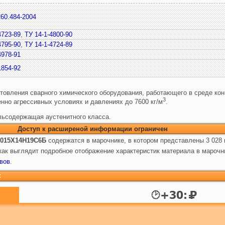
60.484-2004
4723-89
,
ТУ 14-1-4800-90
4795-90
,
ТУ 14-1-4724-89
4978-91
1854-92
отовления сварного химического оборудования, работающего в среде ко
3
енно агрессивных условиях и давлениях до 7600 кг/м
.
льсодержащая аустенитного класса.
Доступ к расширеной информации ограничен
 015Х14Н19С6Б
содержатся в марочнике, в котором представлены 3 028 
ак выглядит подробное отображение характеристик материала в марочн
вов
.
: