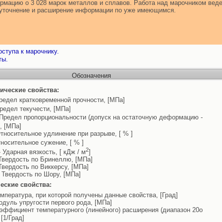
мацию о 3 028 марок металлов и сплавов. Работа над марочником веде
т уточнение и расширение информации по уже имеющимся.
ступа к марочнику.
ты.
Обозначения
ические свойства:
редел кратковременной прочности, [МПа]
редел текучести, [МПа]
Предел пропорциональности (допуск на остаточную деформацию -
, [МПа]
тносительное удлинение при разрыве, [ % ]
носительное сужение, [ % ]
2
 Ударная вязкость, [ кДж / м
]
Твердость по Бринеллю, [МПа]
Твердость по Виккерсу, [МПа]
 Твердость по Шору, [МПа]
еские свойства:
емпература, при которой получены данные свойства, [Град]
одуль упругости первого рода, [МПа]
эффициент температурного (линейного) расширения (диапазон 20o
, [1/Град]