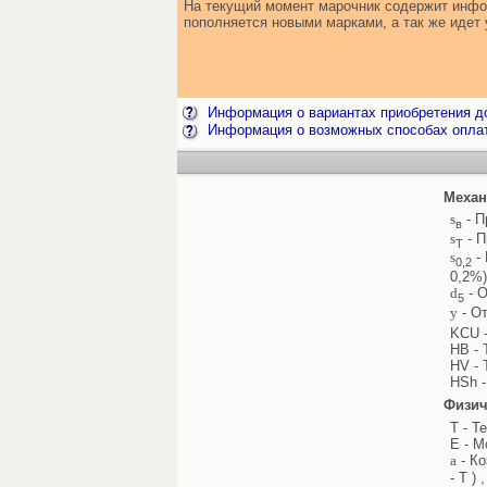
На текущий момент марочник содержит инфор
пополняется новыми марками, а так же иде
Информация о вариантах приобретения до
Информация о возможных способах опла
Механ
s
- П
в
s
- П
Т
s
- 
0,2
0,2%)
d
- О
5
y
- От
KCU -
HB - 
HV - 
HSh -
Физич
T - Т
E - М
a
- Ко
- T ) 