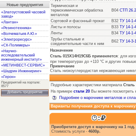
Новые предприятия
Термическая и
термохимическая обработка
В04
СТП 26.2
«Златоустовский часовой
металлов
завод»
Сортовой и фасонный прокат
В32
ТУ 14-1-
«Лантан»
Листы и полосы
В33
ТУ 14-1-
«Резинотехника»
Ленты
В34
ТУ 14-1-
«Волчематьев А.Ю.»
Трубы стальные и
«Электроресурс»
В62
ТУ 14-3-
соединительные части к ним
«СК-Полимеры»
Назначение
«Научно-
исследовательский
Сталь 015Х14Н19С6Б
применяется
: для изг
инженерный институт»
при температурах до +110 °С и других повыш
«МЕТИНВЕСТ-СЕРВИС»
Примечание
Сталь низкоуглеродистая нержавеющая нике
«Шадрин Инжиниринг»
«Герон»
Предприятий на портале:
Подробные характеристики материала
Сталь
8577
На примере
стали 20
Вы можете посмотреть к
Добавить предприятие
Подробнее о марочнике металлов и спла
Варианты получения доступа к марочнику
Приобретите доступ к марочнику на 1 год.
Стоимость услуги -
4600р.