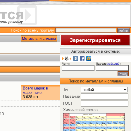
Поиск по всему порталу
Металлы и сплавы
Авторизоваться в системе:
Логин
Пароль(
забыли?
)
Поиск по металлам и сплавам
Всего марок в
Тип
марочнике
:
Название
3 028 шт.
ГОСТ
Химический состав
10