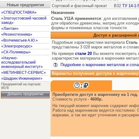
Новые предприятия
Сортовой и фасонный прокат
В32
ТУ 14-1-
«СПЕЦПОСТАВКА»
Назначение
«Златоустовский часовой
Сталь У11А
применяется
: для изготовления
завод»
для обработки древесины, матриц для холодн
формы и пониженных классов точности.
«Лантан»
«Резинотехника»
Доступ к расширеной
«Волчематьев А.Ю.»
Подробные характеристики материала
Сталь
«Электроресурс»
представлены 3 028 марок металлов и сплав
«СК-Полимеры»
На примере
стали 20
Вы можете посмотреть к
«Научно-
характеристик материала в марочнике металл
исследовательский
Подробнее о марочнике металлов и спла
инженерный институт»
«МЕТИНВЕСТ-СЕРВИС»
Варианты получения доступа к марочнику
«Шадрин Инжиниринг»
Предприятий на портале:
8578
Добавить предприятие
Приобретите доступ к марочнику на 1 год.
Стоимость услуги -
4600р.
На текущий момент марочник содержит инфо
Работа над марочником ведется постоянно. 
марками, а так же идет уточнение и расшир