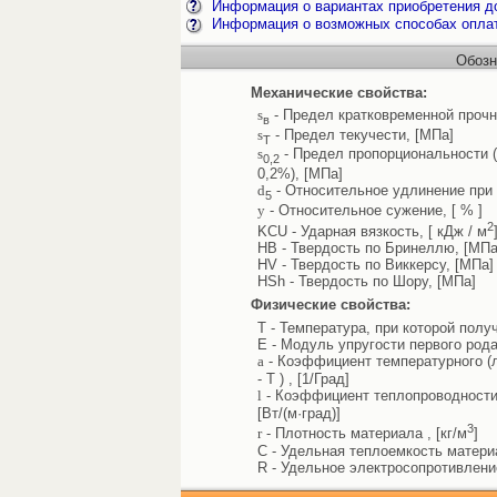
Информация о вариантах приобретения до
Информация о возможных способах опла
Обозн
Механические свойства:
s
- Предел кратковременной прочн
в
s
- Предел текучести, [МПа]
Т
s
- Предел пропорциональности 
0,2
0,2%), [МПа]
d
- Относительное удлинение при 
5
y
- Относительное сужение, [ % ]
2
KCU - Ударная вязкость, [ кДж / м
HB - Твердость по Бринеллю, [МПа
HV - Твердость по Виккерсу, [МПа]
HSh - Твердость по Шору, [МПа]
Физические свойства:
T - Температура, при которой полу
E - Модуль упругости первого рода
a
- Коэффициент температурного (л
- T ) , [1/Град]
l
- Коэффициент теплопроводности 
[Вт/(м·град)]
3
r
- Плотность материала , [кг/м
]
C - Удельная теплоемкость материал
R - Удельное электросопротивлени