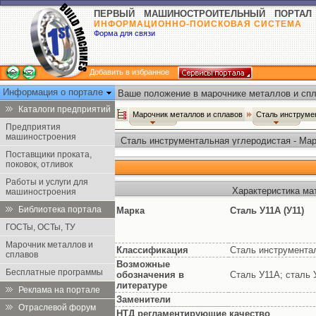
ПЕРВЫЙ МАШИНОСТРОИТЕЛЬНЫЙ ПОРТАЛ
ИНФОРМАЦИОННО-ПОИСКОВАЯ СИСТЕМА
Форма для связи
Добавить в избранное
Информация о портале
Ваше положение в марочнике металлов и спл
Каталоги предприятий
Марочник металлов и сплавов
Сталь инструме
Предприятия
машиностроения
Сталь инструментальная углеродистая - Ма
Поставщики проката,
поковок, отливок
Работы и услуги для
Характеристика ма
машиностроения
Библиотека портала
Марка
Сталь У11А (У11)
ГОСТы, ОСТы, ТУ
Марочник металлов и
Классификация
Сталь инструмента
сплавов
Возможные
Бесплатные программы
обозначения в
Сталь У11А; сталь У
литературе
Реклама на портале
Заменители
Отраслевой форум
НТД регламентирующие качество