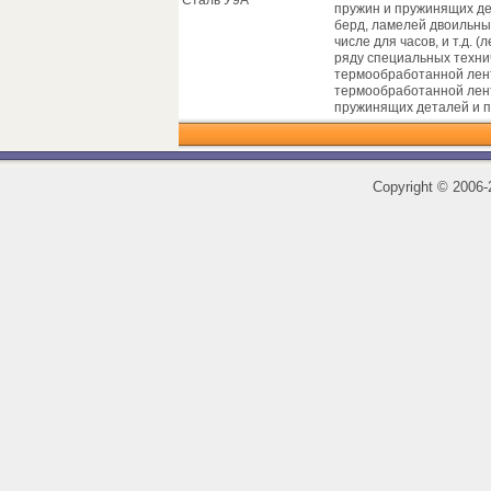
Сталь У9А
пружин и пружинящих де
берд, ламелей двоильны
числе для часов, и т.д. 
ряду специальных техни
термообработанной лен
термообработанной лент
пружинящих деталей и п
Copyright
©
2006-2