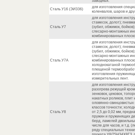
заводных.
для изготовления специ
Сталь У16 (ЭИ336)
коленвалов, шаров и дру
для изготовления инстру
стамесок, долот); пнев
Сталь У7
(зубил, обжимок, бойков
слесарно-монтажных инст
комбинированных плоског
для изготовления инстру
стамесок, долот); пнев
(зубил, обжимок, бойков
слесарно-монтажных инст
Сталь У7А
комбинированных плоског
холоднокатаной термооб
плющеной термообработ
изготовления пружинящи
измерительных лент.
для изготовления инстр
разогрева режущей кром
зенковок, цековок, топор
накатных роликов, плит
оловянно-свинцовистых 
классов точности; холо
Сталь У8
от 2,5 до 0,02 мм, пред
пружин и пружинящих де
берд, ламелей двоильны
числе для часов, и т.д. 
ряду специальных технич
проката У8/75Н34Х8Г3, 