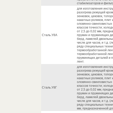
стабилизаторов и фильт
для изготовления инстр
разогрева режущей кром
зенковок, цековок, топор
накатных роликов, плит
оловянно-свинповистых 
классов точности; холо
от 2,5 до 0,02 мм, пред
Сталь У8А
пружин и пружинящих де
берд, ламелей двоильны
числе для часов, и т.д. 
ряду специальных техни
термообработанной лен
термообработанной лент
пружинящих деталей и п
лент.
для изготовления инстр
разогрева режущей кром
зенковок, цековок, топор
накатных роликов, плит
оловянно-свинповистых 
классов точности; холо
Сталь У8Г
от 2,5 до 0,02 мм, пред
пружин и пружинящих де
берд, ламелей двоильны
числе для часов, и т.д. 
ряду специальных техни
мм, предназначенной дл