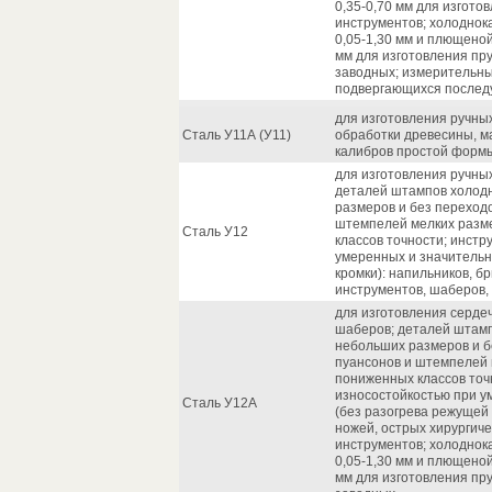
0,35-0,70 мм для изгото
инструментов; холодно
0,05-1,30 мм и плющено
мм для изготовления пр
заводных; измерительны
подвергающихся послед
для изготовления ручны
Сталь У11А (У11)
обработки древесины, м
калибров простой формы
для изготовления ручны
деталей штампов холод
размеров и без переход
штемпелей мелких разм
Сталь У12
классов точности; инст
умеренных и значительн
кромки): напильников, б
инструментов, шаберов,
для изготовления сердеч
шаберов; деталей штам
небольших размеров и б
пуансонов и штемпелей 
пониженных классов точ
износостойкостью при у
Сталь У12А
(без разогрева режущей 
ножей, острых хирургич
инструментов; холодно
0,05-1,30 мм и плющено
мм для изготовления пр