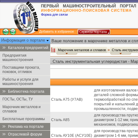
ПЕРВЫЙ МАШИНОСТРОИТЕЛЬНЫЙ ПОРТАЛ
ИНФОРМАЦИОННО-ПОИСКОВАЯ СИСТЕМА
Форма для связи
Добавить в избранное
Информация о портале
Ваше положение в марочнике металлов и спл
Каталоги предприятий
Марочник металлов и сплавов
Сталь инструме
Предприятия
машиностроения
Сталь инструментальная углеродистая - Ма
Поставщики проката,
поковок, отливок
Работы и услуги для
машиностроения
для изготовления валов 
Библиотека портала
деталей сложной формы
ГОСТы, ОСТы, ТУ
Сталь А75 (У7АВ)
термообработкой по сп
покрытий и напылений д
Марочник металлов и
промышленности, подве
сплавов
для производства прутк
Бесплатные программы
Сталь А85
диаметром 1-12 мм, при
механизмов, подвергаю
Реклама на портале
для производства прутк
Отраслевой форум
Сталь АУ10Е (АСУ10Е)
диаметром 1-6 мм, прим