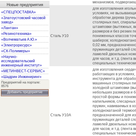
механизмов, подвергаю
Новые предприятия
для изготовления иголь
«СПЕЦПОСТАВКА»
условиях, не вызывающи
обработки дерева (ручн
«Златоустовский часовой
завод»
столярных пил, спираль
штамповки (вытяжных, в
«Лантан»
размеров и без резких 
«Резинотехника»
Сталь У10
пониженных классов точ
«Волчематьев А.Ю.»
шаберов; холоднокатано
0,02 мм, предназначенно
«Электроресурс»
пружинящих деталей сло
«СК-Полимеры»
ламелей двоильных ноже
«Научно-
для часов, и т.д. (лента
исследовательский
специальных технических
инженерный институт»
для изготовления сердеч
«МЕТИНВЕСТ-СЕРВИС»
работающих в условиях,
«Шадрин Инжиниринг»
инструмента для обрабо
Предприятий на портале:
машинных столярных пил
8576
холодной штамповки (вы
Добавить предприятие
небольших размеров и б
простой формы и пониже
напильников, слесарных
пружин, навиваемых в х
холоднокатаной термооб
Сталь У10А
предназначенной для из
пружинящих деталей сло
ламелей двоильных ноже
для часов, и т.д. (лента
специальных технически