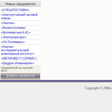
Новые предприятия
«СПЕЦПОСТАВКА»
«Златоустовский часовой
завод»
«Лантан»
«Резинотехника»
«Волчематьев А.Ю.»
«Электроресурс»
«СК-Полимеры»
«Научно-
исследовательский
инженерный институт»
«МЕТИНВЕСТ-СЕРВИС»
«Шадрин Инжиниринг»
Предприятий на портале:
8576
Добавить предприятие
Copyright
©
2006-2