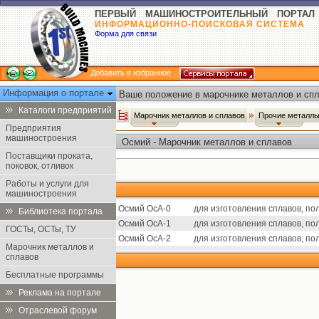
ПЕРВЫЙ МАШИНОСТРОИТЕЛЬНЫЙ ПОРТАЛ
ИНФОРМАЦИОННО-ПОИСКОВАЯ СИСТЕМА
Форма для связи
Добавить в избранное
Информация о портале
Ваше положение в марочнике металлов и спл
Каталоги предприятий
Марочник металлов и сплавов
Прочие металлы
Предприятия
машиностроения
Осмий - Марочник металлов и сплавов
Поставщики проката,
поковок, отливок
Работы и услуги для
машиностроения
Осмий ОсА-0
для изготовления сплавов, по
Библиотека портала
Осмий ОсА-1
для изготовления сплавов, по
ГОСТы, ОСТы, ТУ
Осмий ОсА-2
для изготовления сплавов, по
Марочник металлов и
сплавов
Бесплатные программы
Реклама на портале
Отраслевой форум