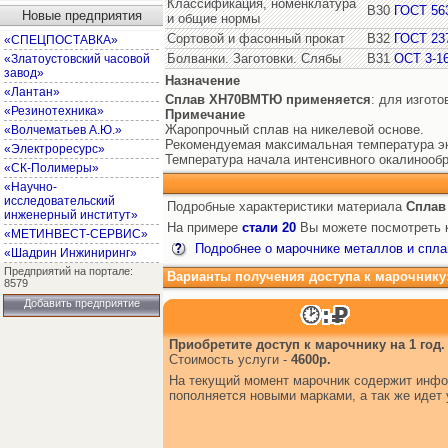
Классификация, номенклатура
В30
ГОСТ 56
Новые предприятия
и общие нормы
Сортовой и фасонный прокат
В32
ГОСТ 23
«СПЕЦПОСТАВКА»
Болванки. Заготовки. Слябы
В31
ОСТ 3-1
«Златоустовский часовой
завод»
Назначение
«Лантан»
Сплав ХН70ВМТЮ
применяется
: для изгот
«Резинотехника»
Примечание
Жаропрочный сплав на никелевой основе.
«Волчематьев А.Ю.»
Рекомендуемая максимальная температура эк
«Электроресурс»
Температура начала интенсивного окалинообр
«СК-Полимеры»
«Научно-
исследовательский
Подробные характеристики материала
Сплав
инженерный институт»
На примере
стали 20
Вы можете посмотреть к
«МЕТИНВЕСТ-СЕРВИС»
Подробнее о марочнике металлов и спла
«Шадрин Инжиниринг»
Предприятий на портале:
Варианты получения доступа к марочнику
8579
Добавить предприятие
Приобретите доступ к марочнику на 1 год.
Стоимость услуги -
4600р.
На текущий момент марочник содержит инфор
пополняется новыми марками, а так же иде