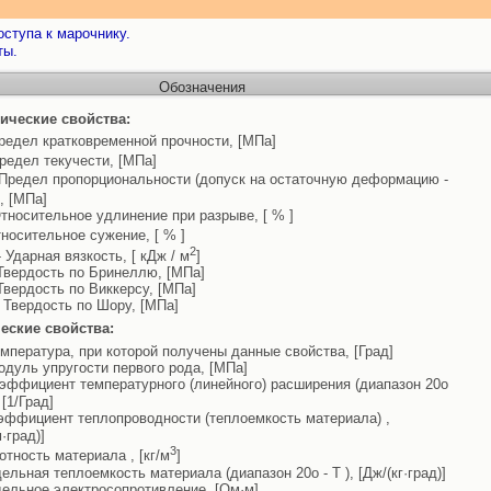
ступа к марочнику.
ты.
Обозначения
ические свойства:
редел кратковременной прочности, [МПа]
редел текучести, [МПа]
Предел пропорциональности (допуск на остаточную деформацию -
, [МПа]
тносительное удлинение при разрыве, [ % ]
носительное сужение, [ % ]
2
 Ударная вязкость, [ кДж / м
]
Твердость по Бринеллю, [МПа]
Твердость по Виккерсу, [МПа]
 Твердость по Шору, [МПа]
еские свойства:
емпература, при которой получены данные свойства, [Град]
одуль упругости первого рода, [МПа]
эффициент температурного (линейного) расширения (диапазон 20o
, [1/Град]
эффициент теплопроводности (теплоемкость материала) ,
м·град)]
3
отность материала , [кг/м
]
дельная теплоемкость материала (диапазон 20o - T ), [Дж/(кг·град)]
дельное электросопротивление, [Ом·м]