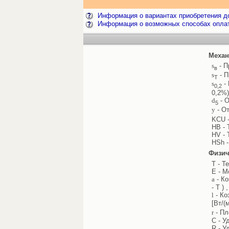
Информация о вариантах приобретения до
Информация о возможных способах опла
Механ
s
- П
в
s
- П
Т
s
- 
0,2
0,2%)
d
- О
5
y
- От
KCU -
HB - 
HV - 
HSh -
Физич
T - Т
E - М
a
- Ко
- T ) 
l
- Ко
[Вт/(
r
- Пл
C - У
R - У