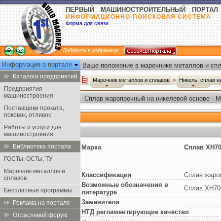
ПЕРВЫЙ МАШИНОСТРОИТЕЛЬНЫЙ ПОРТАЛ
ИНФОРМАЦИОННО-ПОИСКОВАЯ СИСТЕМА
Форма для связи
Добавить в избранное
Информация о портале
Ваше положение в марочнике металлов и спл
Каталоги предприятий
Марочник металлов и сплавов
Никель, сплав 
Предприятия
машиностроения
Сплав жаропрочный на никелевой основе - 
Поставщики проката,
поковок, отливок
Работы и услуги для
машиностроения
Библиотека портала
Марка
Сплав ХН7
ГОСТы, ОСТы, ТУ
Марочник металлов и
Классификация
Сплав жаро
сплавов
Возможные обозначения в
Сплав ХН7
Бесплатные программы
литературе
Заменители
Реклама на портале
НТД регламентирующие качество
Отраслевой форум