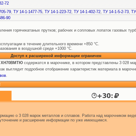
32-72
705-79
,
ТУ 14-1-1477-75
,
ТУ 14-1-223-72
,
ТУ 14-1-402-72
,
ТУ 14-1-5-2-73
,
ТУ
686-90
овления горячекатаных прутков; рабочих и сопловых лопаток газовых турб
сплуатации в течение длительного времени +850 °C.
азования в воздушной среде +1000 °C.
Доступ к расширеной информации ограничен
 ХН70ВМТЮ
содержатся в марочнике, в котором представлены 3 028 ма
ак выглядит подробное отображение характеристик материала в марочн
вов
.
:
мацию о 3 028 марок металлов и сплавов. Работа над марочником веде
т уточнение и расширение информации по уже имеющимся.