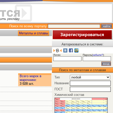
Поиск по всему порталу
Металлы и сплавы
Авторизоваться в системе:
Логин
Пароль(
забыли?
)
Поиск по металлам и сплавам
Всего марок в
Тип
марочнике
:
Название
3 028 шт.
ГОСТ
Химический состав