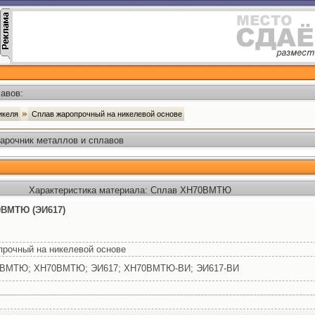
авов:
никеля
Сплав жаропрочный на никелевой основе
Марочник металлов и сплавов
Характеристика материала: Сплав ХН70ВМТЮ
0ВМТЮ (ЭИ617)
прочный на никелевой основе
0ВМТЮ; ХН70ВМТЮ; ЭИ617; ХН70ВМТЮ-ВИ; ЭИ617-ВИ