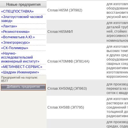
для изготов
Новые предприятия
оборудовани
Сплав Н65М (ЭП982)
«СПЕЦПОСТАВКА»
восстановите
«Златоустовский часовой
уксусной кис
завод»
для изготовл
«Лантан»
деталей тру
ней, стойких
«Резинотехника»
Сплав Н65МФЛ
агрессивност
«Волчематьев А.Ю.»
номинальном 
«Электроресурс»
для изготов
«СК-Полимеры»
высоких тем
«Научно-
и других сре
исследовательский
оборудовани
инженерный институт»
Сплав Н70МФВ (ЭП814А)
сварных сое
«МЕТИНВЕСТ-СЕРВИС»
радиоактивны
«Шадрин Инжиниринг»
изготовлени
коррозионно
Предприятий на портале:
8577
для производ
Добавить предприятие
Сплав ХН50МД (ЭП963)
переката на 
сеток с квад
для изготов
растворах аз
Сплав ХН58В (ЭП795)
соединений т
толщиной до
радиоактивн
для произво
средах, сод