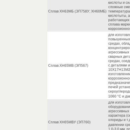
кислоты и с
сложные сме
Сплав ХН63МБ (ЭП758У; ХН60МБ)
температурах
кислотыты, а
работающих 
сплава марк
коррозионно
для изготов
повышенных 
средах, обл
концентриров
агрессивных
сварных дет
средах, сое
с деталями 
Сплав ХН65МВ (ЭП567)
10Х17Н13М2Т
изготовлени
коррозионно
предназначе
печей устано
сероуглерода
1060 °С и да
для изготовл
оборудовани
агрессивных
характера (с
хлориды и т.
Сплав ХН65МВУ (ЭП760)
давлении сре
1,0-3,0 мм, 