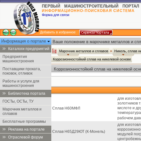
ПЕРВЫЙ МАШИНОСТРОИТЕЛЬНЫЙ ПОРТАЛ
ИНФОРМАЦИОННО-ПОИСКОВАЯ СИСТЕМА
Форма для связи
Добавить в избранное
Информация о портале
Ваше положение в марочнике металлов и спл
Каталоги предприятий
Марочник металлов и сплавов
Никель, сплав 
Предприятия
Коррозионностойкий сплав на никелевой основе
машиностроения
Поставщики проката,
Коррозионностойкий сплав на никелевой осн
поковок, отливок
Работы и услуги для
машиностроения
Библиотека портала
для изготовл
ГОСТы, ОСТы, ТУ
золотников 
кислоте и др
Сплав Н60МФЛ
Марочник металлов и
температура
сплавов
рабочем давл
Бесплатные программы
для изготов
Реклама на портале
коррозионной
Сплав Н65Д29ЮТ (К-Монель)
модулей пог
Отраслевой форум
центробежны