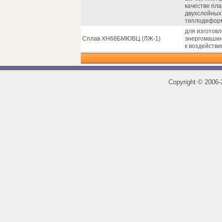
качестве пл
двухслойных
теплодеформ
для изготов
Сплав ХН68БМЮВЦ (ЛЖ-1)
энергомашин
к воздействи
Copyright
©
2006-2