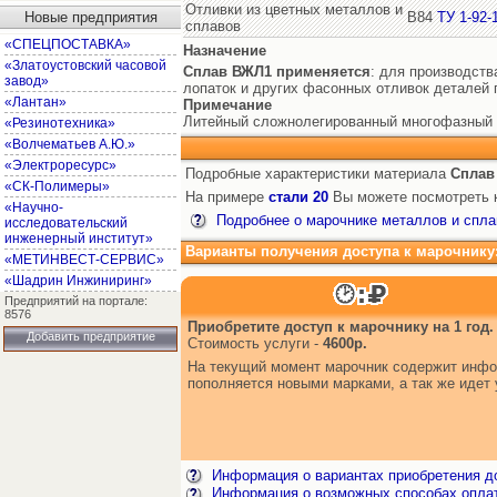
Отливки из цветных металлов и
Новые предприятия
В84
ТУ 1-92-
сплавов
«СПЕЦПОСТАВКА»
Назначение
«Златоустовский часовой
Сплав ВЖЛ1
применяется
: для производств
завод»
лопаток и других фасонных отливок деталей 
«Лантан»
Примечание
Литейный сложнолегированный многофазный и
«Резинотехника»
«Волчематьев А.Ю.»
«Электроресурс»
Подробные характеристики материала
Сплав
«СК-Полимеры»
На примере
стали 20
Вы можете посмотреть к
«Научно-
Подробнее о марочнике металлов и спла
исследовательский
инженерный институт»
Варианты получения доступа к марочнику
«МЕТИНВЕСТ-СЕРВИС»
«Шадрин Инжиниринг»
Предприятий на портале:
8576
Приобретите доступ к марочнику на 1 год.
Добавить предприятие
Стоимость услуги -
4600р.
На текущий момент марочник содержит инфор
пополняется новыми марками, а так же иде
Информация о вариантах приобретения до
Информация о возможных способах опла