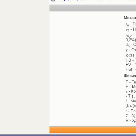
Механ
s
- П
в
s
- П
Т
s
- 
0,2
0,2%)
d
- О
5
y
- От
KCU -
HB - 
HV - 
HSh -
Физич
T - Т
E - М
a
- Ко
- T ) 
l
- Ко
[Вт/(
r
- Пл
C - У
R - У