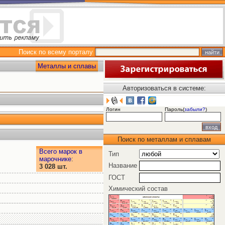
Поиск по всему порталу
Металлы и сплавы
Авторизоваться в системе:
Логин
Пароль(
забыли?
)
Поиск по металлам и сплавам
Всего марок в
Тип
марочнике
:
Название
3 028 шт.
ГОСТ
Химический состав