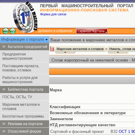
ПЕРВЫЙ МАШИНОСТРОИТЕЛЬНЫЙ ПОРТАЛ
ИНФОРМАЦИОННО-ПОИСКОВАЯ СИСТЕМА
Форма для связи
Добавить в избранное
Информация о портале
Ваше положение в марочнике металлов и спл
Каталоги предприятий
Марочник металлов и сплавов
Никель, сплав 
Предприятия
машиностроения
Сплав жаропрочный на никелевой основе - 
Поставщики проката,
поковок, отливок
Работы и услуги для
машиностроения
Библиотека портала
Марка
ГОСТы, ОСТы, ТУ
Марочник металлов и
Классификация
сплавов
Возможные обозначения в литературе
Бесплатные программы
Заменители
Реклама на портале
НТД регламентирующие качество
Отраслевой форум
Сортовой и фасонный прокат
В32
ОСТ 1 9