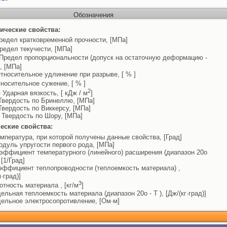
Обозначения
ические свойства:
редел кратковременной прочности, [МПа]
редел текучести, [МПа]
Предел пропорциональности (допуск на остаточную деформацию -
, [МПа]
тносительное удлинение при разрыве, [ % ]
носительное сужение, [ % ]
2
 Ударная вязкость, [ кДж / м
]
Твердость по Бринеллю, [МПа]
Твердость по Виккерсу, [МПа]
 Твердость по Шору, [МПа]
еские свойства:
емпература, при которой получены данные свойства, [Град]
одуль упругости первого рода, [МПа]
эффициент температурного (линейного) расширения (диапазон 20o
, [1/Град]
эффициент теплопроводности (теплоемкость материала) ,
м·град)]
3
отность материала , [кг/м
]
дельная теплоемкость материала (диапазон 20o - T ), [Дж/(кг·град)]
дельное электросопротивление, [Ом·м]