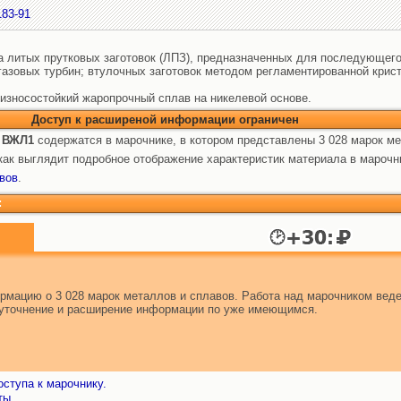
183-91
а литых прутковых заготовок (ЛПЗ), предназначенных для последующего
газовых турбин; втулочных заготовок методом регламентированной крис
зносостойкий жаропрочный сплав на никелевой основе.
Доступ к расширеной информации ограничен
 ВЖЛ1
содержатся в марочнике, в котором представлены 3 028 марок ме
ак выглядит подробное отображение характеристик материала в марочн
вов
.
:
мацию о 3 028 марок металлов и сплавов. Работа над марочником веде
т уточнение и расширение информации по уже имеющимся.
ступа к марочнику.
ты.