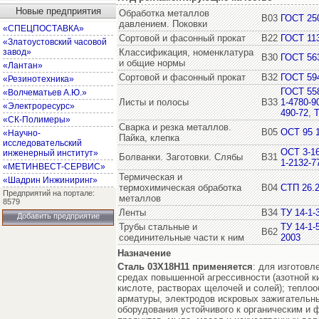
Новые предприятия
Обработка металлов
В03
ГОСТ 25
давлением. Поковки
«СПЕЦПОСТАВКА»
Сортовой и фасонный прокат
В22
ГОСТ 11
«Златоустовский часовой
завод»
Классификация, номенклатура
В30
ГОСТ 56
и общие нормы
«Лантан»
Сортовой и фасонный прокат
В32
ГОСТ 59
«Резинотехника»
ГОСТ 55
«Волчематьев А.Ю.»
Листы и полосы
В33
1-4780-9
«Электроресурс»
490-72
,
Т
«СК-Полимеры»
Сварка и резка металлов.
В05
ОСТ 95 
«Научно-
Пайка, клепка
исследовательский
ОСТ 3-1
инженерный институт»
Болванки. Заготовки. Слябы
В31
1-2132-7
«МЕТИНВЕСТ-СЕРВИС»
Термическая и
«Шадрин Инжиниринг»
термохимическая обработка
В04
СТП 26.2
Предприятий на портале:
металлов
8579
Ленты
В34
ТУ 14-1-
Добавить предприятие
Трубы стальные и
ТУ 14-1-
В62
соединительные части к ним
2003
Назначение
Сталь 03Х18Н11
применяется
: для изготов
средах повышенной агрессивности (азотной к
кислоте, растворах щелочей и солей); тепло
арматуры, электродов искровых зажигательны
оборудования устойчивого к органическим и