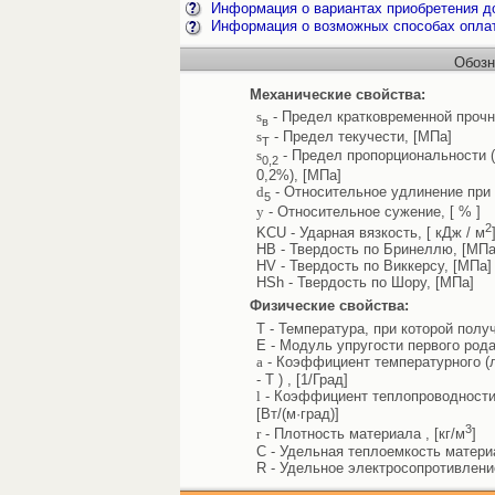
Информация о вариантах приобретения до
Информация о возможных способах опла
Обозн
Механические свойства:
s
- Предел кратковременной прочн
в
s
- Предел текучести, [МПа]
Т
s
- Предел пропорциональности 
0,2
0,2%), [МПа]
d
- Относительное удлинение при 
5
y
- Относительное сужение, [ % ]
2
KCU - Ударная вязкость, [ кДж / м
HB - Твердость по Бринеллю, [МПа
HV - Твердость по Виккерсу, [МПа]
HSh - Твердость по Шору, [МПа]
Физические свойства:
T - Температура, при которой полу
E - Модуль упругости первого рода
a
- Коэффициент температурного (л
- T ) , [1/Град]
l
- Коэффициент теплопроводности 
[Вт/(м·град)]
3
r
- Плотность материала , [кг/м
]
C - Удельная теплоемкость материал
R - Удельное электросопротивлени