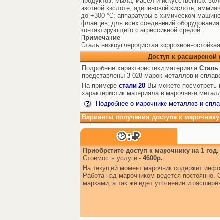
продуктов, мыла, масел и искусственных вол
азотной кислоте, адипиновой кислоте, аммиа
до +300 °С; аппаратуры в химическом машино
фланцев; для всех соединений оборудования
контактирующего с агрессивной средой.
Примечание
Сталь низкоуглеродистая коррозионностойкая
Доступ к расширеной
Подробные характеристики материала
Сталь
представлены 3 028 марок металлов и сплав
На примере
стали 20
Вы можете посмотреть к
характеристик материала в марочнике металл
Подробнее о марочнике металлов и спла
Варианты получения доступа к марочнику
Приобретите доступ к марочнику на 1 год.
Стоимость услуги -
4600р.
На текущий момент марочник содержит инфо
Работа над марочником ведется постоянно. 
марками, а так же идет уточнение и расшир