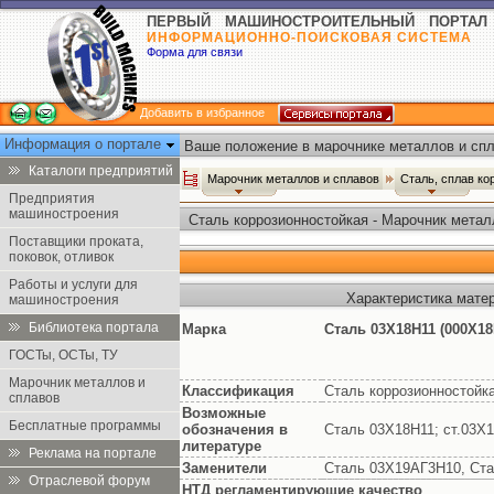
ПЕРВЫЙ МАШИНОСТРОИТЕЛЬНЫЙ ПОРТАЛ
ИНФОРМАЦИОННО-ПОИСКОВАЯ СИСТЕМА
Форма для связи
Добавить в избранное
Информация о портале
Ваше положение в марочнике металлов и спл
Каталоги предприятий
Марочник металлов и сплавов
Сталь, сплав ко
Предприятия
машиностроения
Сталь коррозионностойкая - Марочник метал
Поставщики проката,
поковок, отливок
Работы и услуги для
Характеристика мате
машиностроения
Библиотека портала
Марка
Сталь 03Х18Н11 (000Х18
ГОСТы, ОСТы, ТУ
Марочник металлов и
Классификация
Сталь коррозионностойк
сплавов
Возможные
Бесплатные программы
обозначения в
Сталь 03Х18Н11; ст.03Х
литературе
Реклама на портале
Заменители
Сталь 03Х19АГ3Н10, Ста
Отраслевой форум
НТД регламентирующие качество