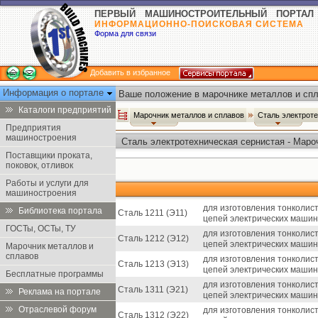
ПЕРВЫЙ МАШИНОСТРОИТЕЛЬНЫЙ ПОРТАЛ
ИНФОРМАЦИОННО-ПОИСКОВАЯ СИСТЕМА
Форма для связи
Добавить в избранное
Информация о портале
Ваше положение в марочнике металлов и спл
Каталоги предприятий
Марочник металлов и сплавов
Сталь электрот
Предприятия
машиностроения
Сталь электротехническая сернистая - Маро
Поставщики проката,
поковок, отливок
Работы и услуги для
машиностроения
для изготовления тонколис
Библиотека портала
Сталь 1211 (Э11)
цепей электрических машин
ГОСТы, ОСТы, ТУ
для изготовления тонколис
Сталь 1212 (Э12)
цепей электрических машин
Марочник металлов и
сплавов
для изготовления тонколис
Сталь 1213 (Э13)
цепей электрических машин
Бесплатные программы
для изготовления тонколис
Сталь 1311 (Э21)
Реклама на портале
цепей электрических машин
Отраслевой форум
для изготовления тонколис
Сталь 1312 (Э22)