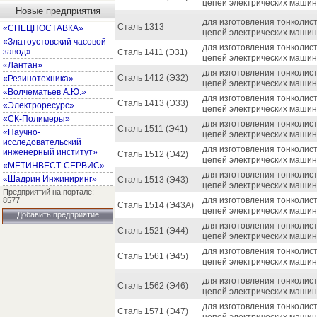
цепей электрических машин
Новые предприятия
для изготовления тонколис
Сталь 1313
«СПЕЦПОСТАВКА»
цепей электрических машин
«Златоустовский часовой
для изготовления тонколис
завод»
Сталь 1411 (Э31)
цепей электрических машин
«Лантан»
для изготовления тонколис
Сталь 1412 (Э32)
«Резинотехника»
цепей электрических машин
«Волчематьев А.Ю.»
для изготовления тонколис
Сталь 1413 (Э33)
«Электроресурс»
цепей электрических машин
«СК-Полимеры»
для изготовления тонколис
Сталь 1511 (Э41)
«Научно-
цепей электрических машин
исследовательский
для изготовления тонколис
инженерный институт»
Сталь 1512 (Э42)
цепей электрических машин
«МЕТИНВЕСТ-СЕРВИС»
для изготовления тонколис
«Шадрин Инжиниринг»
Сталь 1513 (Э43)
цепей электрических машин
Предприятий на портале:
для изготовления тонколис
8577
Сталь 1514 (Э43А)
цепей электрических машин
Добавить предприятие
для изготовления тонколис
Сталь 1521 (Э44)
цепей электрических машин
для изготовления тонколис
Сталь 1561 (Э45)
цепей электрических машин
для изготовления тонколис
Сталь 1562 (Э46)
цепей электрических машин
для изготовления тонколис
Сталь 1571 (Э47)