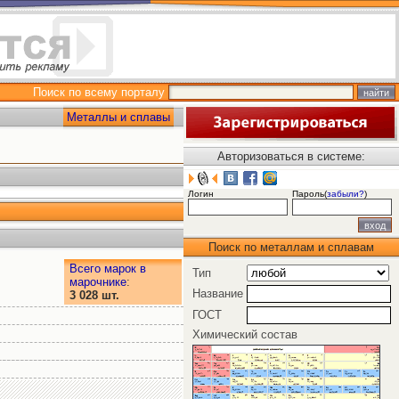
Поиск по всему порталу
Металлы и сплавы
Авторизоваться в системе:
Логин
Пароль(
забыли?
)
Поиск по металлам и сплавам
Всего марок в
Тип
марочнике
:
Название
3 028 шт.
ГОСТ
Химический состав