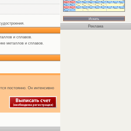
судостроения.
Реклама
таллов и сплавов.
ике металлов и сплавов.
тся постоянно. Он интенсивно