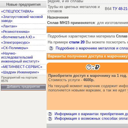
редкие, и их сплавы
Новые предприятия
Трубы из цветных металлов и
В64
ТУ 48-21
сплавов
«СПЕЦПОСТАВКА»
«Златоустовский часовой
Назначение
завод»
Сплав МН15
применяется
: для изготовлени
«Лантан»
«Резинотехника»
Подробные характеристики материала
Сплав
«Волчематьев А.Ю.»
На примере
стали 20
Вы можете посмотреть к
«Электроресурс»
«СК-Полимеры»
Подробнее о марочнике металлов и спла
«Научно-
Варианты получения доступа к марочнику
исследовательский
инженерный институт»
«МЕТИНВЕСТ-СЕРВИС»
«Шадрин Инжиниринг»
Приобретите доступ к марочнику на 1 год.
Предприятий на портале:
Стоимость услуги -
4600р.
8576
На текущий момент марочник содержит инфор
Добавить предприятие
пополняется новыми марками, а так же иде
Информация о вариантах приобретения до
Информация о возможных способах опла