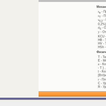
Механ
s
- П
в
s
- П
Т
s
- 
0,2
0,2%)
d
- О
5
y
- От
KCU -
HB - 
HV - 
HSh -
Физич
T - Т
E - М
a
- Ко
- T ) 
l
- Ко
[Вт/(
r
- Пл
C - У
R - У