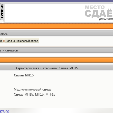
авов:
ди
Медно-никелевый сплав
в и сплавов
Характеристика материала: Сплав МН15
Сплав МН15
Медно-никелевый сплав
Сплав МН15; МН15; МН-15
873-90