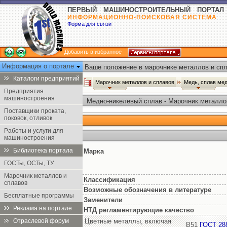
ПЕРВЫЙ МАШИНОСТРОИТЕЛЬНЫЙ ПОРТАЛ
ИНФОРМАЦИОННО-ПОИСКОВАЯ СИСТЕМА
Форма для связи
Добавить в избранное
Информация о портале
Ваше положение в марочнике металлов и спл
Каталоги предприятий
Марочник металлов и сплавов
Медь, сплав ме
Предприятия
машиностроения
Медно-никелевый сплав - Марочник металло
Поставщики проката,
поковок, отливок
Работы и услуги для
машиностроения
Библиотека портала
Марка
ГОСТы, ОСТы, ТУ
Марочник металлов и
Классификация
сплавов
Возможные обозначения в литературе
Бесплатные программы
Заменители
Реклама на портале
НТД регламентирующие качество
Отраслевой форум
Цветные металлы, включая
В51
ГОСТ 28