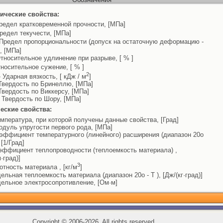
ические свойства:
редел кратковременной прочности, [МПа]
редел текучести, [МПа]
Предел пропорциональности (допуск на остаточную деформацию -
, [МПа]
тносительное удлинение при разрыве, [ % ]
носительное сужение, [ % ]
2
 Ударная вязкость, [ кДж / м
]
Твердость по Бринеллю, [МПа]
Твердость по Виккерсу, [МПа]
 Твердость по Шору, [МПа]
еские свойства:
емпература, при которой получены данные свойства, [Град]
одуль упругости первого рода, [МПа]
эффициент температурного (линейного) расширения (диапазон 20o
, [1/Град]
эффициент теплопроводности (теплоемкость материала) ,
м·град)]
3
отность материала , [кг/м
]
дельная теплоемкость материала (диапазон 20o - T ), [Дж/(кг·град)]
дельное электросопротивление, [Ом·м]
Copyright
©
2006-2026, All rights reserved.