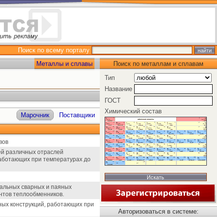
Поиск по всему порталу
Металлы и сплавы
Поиск по металлам и сплавам
Тип
Название
ГОСТ
Химический состав
Марочник
Поставщики
вов
лей различных отраслей
работающих при температурах до
иальных сварных и паяных
нтов теплообменников.
ных конструкций, работающих при
Авторизоваться в системе: