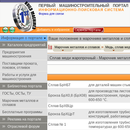
ПЕРВЫЙ МАШИНОСТРОИТЕЛЬНЫЙ ПОРТАЛ
ИНФОРМАЦИОННО-ПОИСКОВАЯ СИСТЕМА
Форма для связи
Добавить в избранное
Информация о портале
Ваше положение в марочнике металлов и спл
Каталоги предприятий
Марочник металлов и сплавов
Медь, сплав ме
Предприятия
машиностроения
Сплав меди жаропрочный - Марочник металл
Поставщики проката,
поковок, отливок
Работы и услуги для
машиностроения
Сплав БрНБТ
для деталей машин стык
Библиотека портала
для производства листов
ГОСТы, ОСТы, ТУ
Бронза БрХ0,8 (БрХ08)
машиностроения, предна
600-650 °C.
Марочник металлов и
сплавов
Сплав БрХВЦр
Бесплатные программы
для изготовления трубно
Бронза БрХЦрТ
конструкций, работающи
Реклама на портале
для изготовления трубн
Сплав № 1
Отраслевой форум
температурах до 600-65