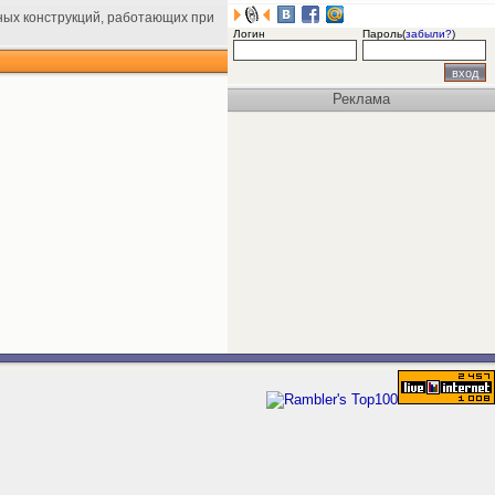
ных конструкций, работающих при
Логин
Пароль(
забыли?
)
Реклама