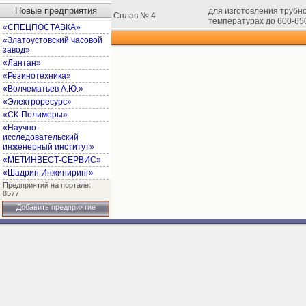
Новые предприятия
для изготовления трубн
Сплав № 4
температурах до 600-65
«СПЕЦПОСТАВКА»
«Златоустовский часовой
завод»
«Лантан»
«Резинотехника»
«Волчематьев А.Ю.»
«Электроресурс»
«СК-Полимеры»
«Научно-
исследовательский
инженерный институт»
«МЕТИНВЕСТ-СЕРВИС»
«Шадрин Инжиниринг»
Предприятий на портале:
8577
Добавить предприятие