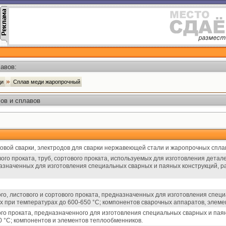
авов:
ди
Сплав меди жаропрочный
ов и сплавов
овой сварки, электродов для сварки нержавеющей стали и жаропрочных спла
ого проката, труб, сортового проката, используемых для изготовления дета
значенных для изготовления специальных сварных и паяных конструкций, 
го, листового и сортового проката, предназначенных для изготовления спец
х при температурах до 600-650 °C; компонентов сварочных аппаратов, элеме
ого проката, предназначенного для изготовления специальных сварных и пая
0 °C; компонентов и элементов теплообменников.