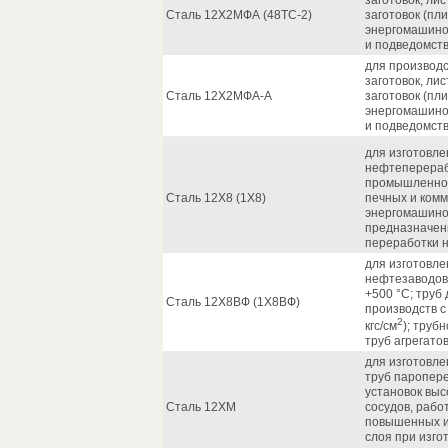
заготовок, ли
Сталь 12Х2МФА (48ТС-2)
заготовок (пл
энергомашино
и подведомст
для производс
заготовок, ли
Сталь 12Х2МФА-А
заготовок (пл
энергомашино
и подведомст
для изготовле
нефтеперера
промышленнос
Сталь 12Х8 (1Х8)
печных и ком
энергомашинос
предназначенн
переработки 
для изготовле
нефтезаводов
+500 °С; труб
Сталь 12Х8ВФ (1Х8ВФ)
производств с
2
кгс/см
); труб
труб агрегато
для изготовле
труб паропере
установок выс
Сталь 12ХМ
сосудов, рабо
повышенных и 
слоя при изго