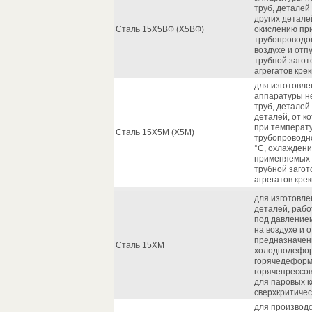
труб, деталей
других детале
Сталь 15Х5ВФ (Х5ВФ)
окислению при
трубопроводов
воздухе и отпу
трубной загот
агрегатов кре
для изготовле
аппаратуры н
труб, деталей
деталей, от к
при температу
Сталь 15Х5М (Х5М)
трубопроводно
°С, охлаждени
применяемых 
трубной загот
агрегатов кре
для изготовле
деталей, рабо
под давлением
на воздухе и о
предназначен
Сталь 15ХМ
холоднодефор
горячедеформи
горячепрессо
для паровых к
сверхкритиче
для производс