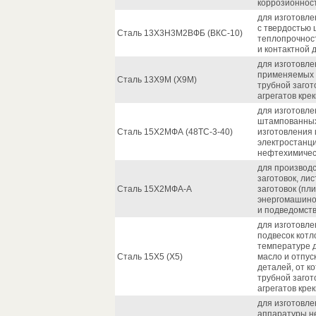
коррозионност
для изготовле
с твердостью
Сталь 13Х3Н3М2ВФБ (ВКС-10)
теплопрочност
и контактной 
для изготовле
применяемых 
Сталь 13Х9М (Х9М)
трубной загот
агрегатов кре
для изготовле
штампованных
Сталь 15Х2МФА (48ТС-3-40)
изготовления
электростанци
нефтехимичес
для производс
заготовок, ли
Сталь 15Х2МФА-А
заготовок (пл
энергомашино
и подведомст
для изготовле
подвесок котл
температуре д
Сталь 15Х5 (Х5)
масло и отпус
деталей, от к
трубной загот
агрегатов кре
для изготовле
аппаратуры н