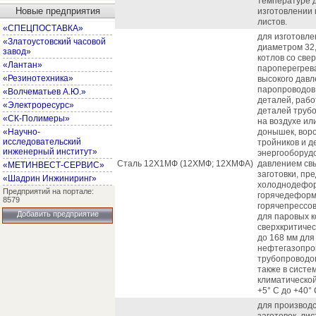
температуре д
Новые предприятия
изготовлении
листов.
«СПЕЦПОСТАВКА»
для изготовл
«Златоустовский часовой
диаметром 32,
завод»
котлов со све
«Лантан»
пароперегрева
«Резинотехника»
высокого давл
паропроводов;
«Волчематьев А.Ю.»
деталей, рабо
«Электроресурс»
деталей трубо
«СК-Полимеры»
на воздухе ил
«Научно-
донышек, воро
исследовательский
тройников и 
инженерный институт»
энергооборуд
Сталь 12Х1МФ (12ХМФ; 12ХМФА)
давлением св
«МЕТИНВЕСТ-СЕРВИС»
заготовки, пр
«Шадрин Инжиниринг»
холоднодефор
Предприятий на портале:
горячедеформи
8579
горячепрессо
Добавить предприятие
для паровых к
сверхкритичес
до 168 мм для
нефтегазопро
трубопроводо
также в систе
климатической
+5° С до +40° 
для производс