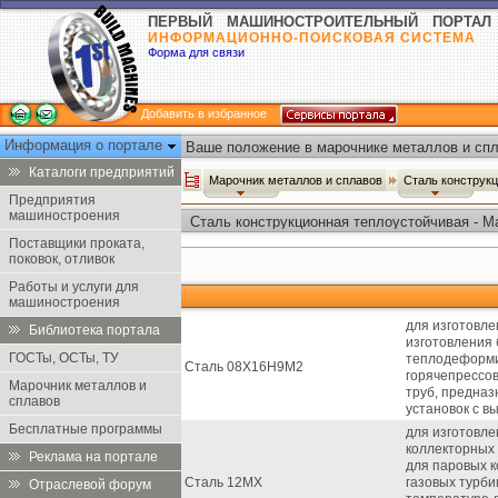
ПЕРВЫЙ МАШИНОСТРОИТЕЛЬНЫЙ ПОРТАЛ
ИНФОРМАЦИОННО-ПОИСКОВАЯ СИСТЕМА
Форма для связи
Добавить в избранное
Информация о портале
Ваше положение в марочнике металлов и спл
Каталоги предприятий
Марочник металлов и сплавов
Сталь конструк
Предприятия
машиностроения
Сталь конструкционная теплоустойчивая - М
Поставщики проката,
поковок, отливок
Работы и услуги для
машиностроения
для изготовле
Библиотека портала
изготовления
ГОСТы, ОСТы, ТУ
теплодеформи
Сталь 08Х16Н9М2
горячепрессо
Марочник металлов и
труб, предназ
сплавов
установок с в
Бесплатные программы
для изготовле
коллекторных 
Реклама на портале
для паровых к
Сталь 12МХ
газовых турби
Отраслевой форум