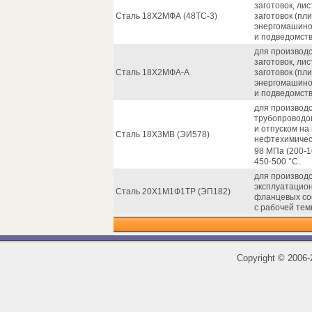
заготовок, ли
Сталь 18Х2МФА (48ТС-3)
заготовок (пл
энергомашино
и подведомст
для производс
заготовок, ли
Сталь 18Х2МФА-А
заготовок (пл
энергомашино
и подведомст
для производс
трубопроводов
и отпуском на
Сталь 18Х3МВ (ЭИ578)
нефтехимическ
98 МПа (200-1
450-500 °С.
для производ
эксплуатацио
Сталь 20Х1М1Ф1ТР (ЭП182)
фланцевых со
с рабочей тем
Copyright
©
2006-2