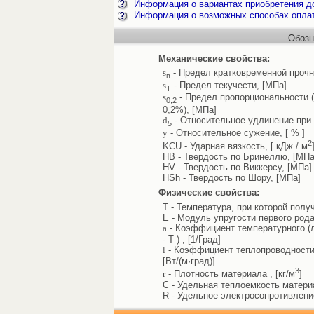
Информация о вариантах приобретения до
Информация о возможных способах опла
Обозн
Механические свойства:
s
- Предел кратковременной прочн
в
s
- Предел текучести, [МПа]
Т
s
- Предел пропорциональности 
0,2
0,2%), [МПа]
d
- Относительное удлинение при 
5
y
- Относительное сужение, [ % ]
2
KCU - Ударная вязкость, [ кДж / м
HB - Твердость по Бринеллю, [МПа
HV - Твердость по Виккерсу, [МПа]
HSh - Твердость по Шору, [МПа]
Физические свойства:
T - Температура, при которой полу
E - Модуль упругости первого рода
a
- Коэффициент температурного (л
- T ) , [1/Град]
l
- Коэффициент теплопроводности 
[Вт/(м·град)]
3
r
- Плотность материала , [кг/м
]
C - Удельная теплоемкость материал
R - Удельное электросопротивлени