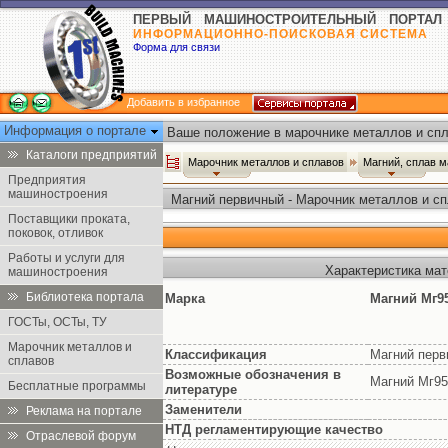
ПЕРВЫЙ МАШИНОСТРОИТЕЛЬНЫЙ ПОРТАЛ
ИНФОРМАЦИОННО-ПОИСКОВАЯ СИСТЕМА
Форма для связи
Добавить в избранное
Информация о портале
Ваше положение в марочнике металлов и спл
Каталоги предприятий
Марочник металлов и сплавов
Магний, сплав 
Предприятия
машиностроения
Магний первичный - Марочник металлов и с
Поставщики проката,
поковок, отливок
Работы и услуги для
Характеристика мат
машиностроения
Библиотека портала
Марка
Магний Мг9
ГОСТы, ОСТы, ТУ
Марочник металлов и
Классификация
Магний перв
сплавов
Возможные обозначения в
Магний Мг95
Бесплатные программы
литературе
Заменители
Реклама на портале
НТД регламентирующие качество
Отраслевой форум