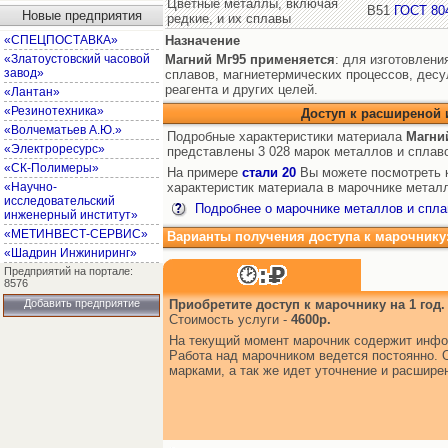
Цветные металлы, включая
В51
ГОСТ 80
Новые предприятия
редкие, и их сплавы
«СПЕЦПОСТАВКА»
Назначение
«Златоустовский часовой
Магний Мг95
применяется
: для изготовлен
завод»
сплавов, магниетермических процессов, десу
реагента и других целей.
«Лантан»
«Резинотехника»
Доступ к расширеной
«Волчематьев А.Ю.»
Подробные характеристики материала
Магни
«Электроресурс»
представлены 3 028 марок металлов и сплав
«СК-Полимеры»
На примере
стали 20
Вы можете посмотреть к
«Научно-
характеристик материала в марочнике металл
исследовательский
Подробнее о марочнике металлов и спла
инженерный институт»
«МЕТИНВЕСТ-СЕРВИС»
Варианты получения доступа к марочнику
«Шадрин Инжиниринг»
Предприятий на портале:
8576
Добавить предприятие
Приобретите доступ к марочнику на 1 год.
Стоимость услуги -
4600р.
На текущий момент марочник содержит инфо
Работа над марочником ведется постоянно. 
марками, а так же идет уточнение и расшир