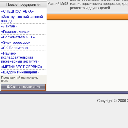
Магний Мг98
магниетермических процессов, дес
Новые предприятия
реагента и других целей.
«СПЕЦПОСТАВКА»
«Златоустовский часовой
завод»
«Лантан»
«Резинотехника»
«Волчематьев А.Ю.»
«Электроресурс»
«СК-Полимеры»
«Научно-
исследовательский
инженерный институт»
«МЕТИНВЕСТ-СЕРВИС»
«Шадрин Инжиниринг»
Предприятий на портале:
8576
Добавить предприятие
Copyright
©
2006-2