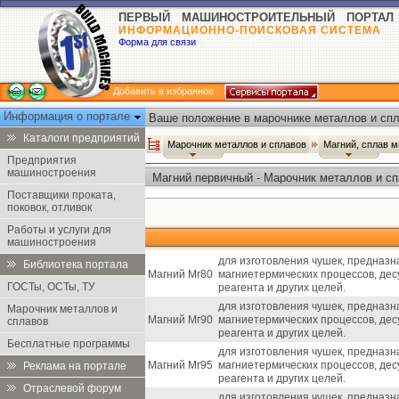
ПЕРВЫЙ МАШИНОСТРОИТЕЛЬНЫЙ ПОРТАЛ
ИНФОРМАЦИОННО-ПОИСКОВАЯ СИСТЕМА
Форма для связи
Добавить в избранное
Информация о портале
Ваше положение в марочнике металлов и спл
Каталоги предприятий
Марочник металлов и сплавов
Магний, сплав 
Предприятия
машиностроения
Магний первичный - Марочник металлов и с
Поставщики проката,
поковок, отливок
Работы и услуги для
машиностроения
для изготовления чушек, предназн
Библиотека портала
Магний Мг80
магниетермических процессов, дес
ГОСТы, ОСТы, ТУ
реагента и других целей.
для изготовления чушек, предназн
Марочник металлов и
Магний Мг90
магниетермических процессов, дес
сплавов
реагента и других целей.
Бесплатные программы
для изготовления чушек, предназн
Магний Мг95
магниетермических процессов, дес
Реклама на портале
реагента и других целей.
Отраслевой форум
для изготовления чушек, предназн