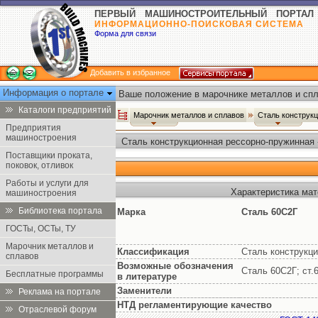
ПЕРВЫЙ МАШИНОСТРОИТЕЛЬНЫЙ ПОРТАЛ
ИНФОРМАЦИОННО-ПОИСКОВАЯ СИСТЕМА
Форма для связи
Добавить в избранное
Информация о портале
Ваше положение в марочнике металлов и спл
Каталоги предприятий
Марочник металлов и сплавов
Сталь конструк
Предприятия
машиностроения
Сталь конструкционная рессорно-пружинная 
Поставщики проката,
поковок, отливок
Работы и услуги для
Характеристика мат
машиностроения
Библиотека портала
Марка
Сталь 60С2Г
ГОСТы, ОСТы, ТУ
Марочник металлов и
Классификация
Сталь конструкц
сплавов
Возможные обозначения
Сталь 60С2Г; ст.
Бесплатные программы
в литературе
Заменители
Реклама на портале
НТД регламентирующие качество
Отраслевой форум