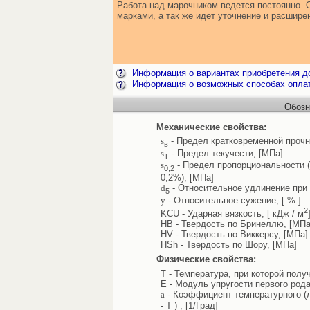
Работа над марочником ведется постоянно. 
марками, а так же идет уточнение и расшир
Информация о вариантах приобретения до
Информация о возможных способах опла
Обозн
Механические свойства:
s
- Предел кратковременной прочн
в
s
- Предел текучести, [МПа]
Т
s
- Предел пропорциональности 
0,2
0,2%), [МПа]
d
- Относительное удлинение при 
5
y
- Относительное сужение, [ % ]
2
KCU - Ударная вязкость, [ кДж / м
HB - Твердость по Бринеллю, [МПа
HV - Твердость по Виккерсу, [МПа]
HSh - Твердость по Шору, [МПа]
Физические свойства:
T - Температура, при которой полу
E - Модуль упругости первого рода
a
- Коэффициент температурного (л
- T ) , [1/Град]