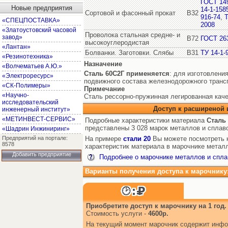
ГОСТ 14
Новые предприятия
14-1-158
Сортовой и фасонный прокат
В32
916-74
,
Т
«СПЕЦПОСТАВКА»
2008
«Златоустовский часовой
Проволока стальная средне- и
завод»
В72
ГОСТ 26
высокоуглеродистая
«Лантан»
Болванки. Заготовки. Слябы
В31
ТУ 14-1-
«Резинотехника»
Назначение
«Волчематьев А.Ю.»
Сталь 60С2Г
применяется
: для изготовлени
«Электроресурс»
подвижного состава железнодорожного транс
«СК-Полимеры»
Примечание
«Научно-
Сталь рессорно-пружинная легированная каче
исследовательский
Доступ к расширеной
инженерный институт»
«МЕТИНВЕСТ-СЕРВИС»
Подробные характеристики материала
Сталь
представлены 3 028 марок металлов и сплав
«Шадрин Инжиниринг»
Предприятий на портале:
На примере
стали 20
Вы можете посмотреть к
8578
характеристик материала в марочнике металл
Добавить предприятие
Подробнее о марочнике металлов и спла
Варианты получения доступа к марочнику
Приобретите доступ к марочнику на 1 год.
Стоимость услуги -
4600р.
На текущий момент марочник содержит инфо