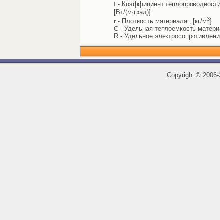
l
- Коэффициент теплопроводности 
[Вт/(м·град)]
3
r
- Плотность материала , [кг/м
]
C - Удельная теплоемкость материал
R - Удельное электросопротивлени
Copyright
©
2006-2