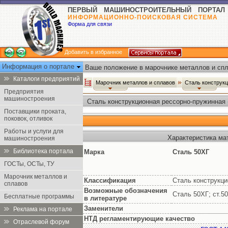
ПЕРВЫЙ МАШИНОСТРОИТЕЛЬНЫЙ ПОРТАЛ
ИНФОРМАЦИОННО-ПОИСКОВАЯ СИСТЕМА
Форма для связи
Добавить в избранное
Информация о портале
Ваше положение в марочнике металлов и спл
Каталоги предприятий
Марочник металлов и сплавов
Сталь конструк
Предприятия
машиностроения
Сталь конструкционная рессорно-пружинная 
Поставщики проката,
поковок, отливок
Работы и услуги для
Характеристика ма
машиностроения
Библиотека портала
Марка
Сталь 50ХГ
ГОСТы, ОСТы, ТУ
Марочник металлов и
Классификация
Сталь конструкци
сплавов
Возможные обозначения
Сталь 50ХГ; ст.5
Бесплатные программы
в литературе
Заменители
Реклама на портале
НТД регламентирующие качество
Отраслевой форум