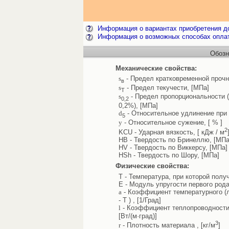
Информация о вариантах приобретения до
Информация о возможных способах опла
Обозн
Механические свойства:
s
- Предел кратковременной прочн
в
s
- Предел текучести, [МПа]
Т
s
- Предел пропорциональности 
0,2
0,2%), [МПа]
d
- Относительное удлинение при 
5
y
- Относительное сужение, [ % ]
2
KCU - Ударная вязкость, [ кДж / м
HB - Твердость по Бринеллю, [МПа
HV - Твердость по Виккерсу, [МПа]
HSh - Твердость по Шору, [МПа]
Физические свойства:
T - Температура, при которой полу
E - Модуль упругости первого рода
a
- Коэффициент температурного (л
- T ) , [1/Град]
l
- Коэффициент теплопроводности 
[Вт/(м·град)]
3
r
- Плотность материала , [кг/м
]