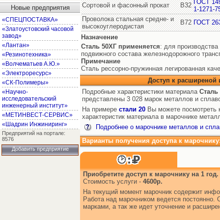
ГОСТ 14
Сортовой и фасонный прокат
В32
Новые предприятия
1-1271-7
Проволока стальная средне- и
«СПЕЦПОСТАВКА»
В72
ГОСТ 26
высокоуглеродистая
«Златоустовский часовой
завод»
Назначение
«Лантан»
Сталь 50ХГ
применяется
: для производства
подвижного состава железнодорожного транс
«Резинотехника»
Примечание
«Волчематьев А.Ю.»
Сталь рессорно-пружинная легированная каче
«Электроресурс»
Доступ к расширеной
«СК-Полимеры»
Подробные характеристики материала
Сталь
«Научно-
исследовательский
представлены 3 028 марок металлов и сплав
инженерный институт»
На примере
стали 20
Вы можете посмотреть к
«МЕТИНВЕСТ-СЕРВИС»
характеристик материала в марочнике металл
«Шадрин Инжиниринг»
Подробнее о марочнике металлов и спла
Предприятий на портале:
8576
Варианты получения доступа к марочнику
Добавить предприятие
Приобретите доступ к марочнику на 1 год.
Стоимость услуги -
4600р.
На текущий момент марочник содержит инфо
Работа над марочником ведется постоянно. 
марками, а так же идет уточнение и расшир