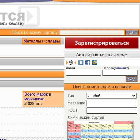
Поиск по всему порталу
Металлы и сплавы
Авторизоваться в системе:
Логин
Пароль(
забыли?
)
Поиск по металлам и сплавам
Всего марок в
Тип
марочнике
:
Название
3 028 шт.
ГОСТ
Химический состав