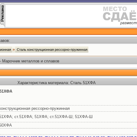
авов:
ционная
Сталь конструкционная рессорно-пружинная
- Марочник металлов и сплавов
Характеристика материала: Сталь 51ХФА
 51ХФА
конструкционная рессорно-пружинная
51ХФА; ст.51ХФА; 51ХФА; ст.51ХФА-Ш; 51ХФА-Ш
 50ХФА