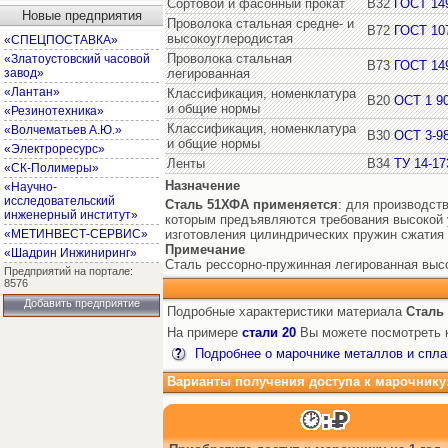
Сортовой и фасонный прокат
В32
ГОСТ 14
Новые предприятия
Проволока стальная средне- и
В72
ГОСТ 10
высокоуглеродистая
«СПЕЦПОСТАВКА»
Проволока стальная
«Златоустовский часовой
В73
ГОСТ 14
завод»
легированная
«Лантан»
Классификация, номенклатура
В20
ОСТ 1 9
и общие нормы
«Резинотехника»
Классификация, номенклатура
«Волчематьев А.Ю.»
В30
ОСТ 3-98
и общие нормы
«Электроресурс»
Ленты
В34
ТУ 14-17
«СК-Полимеры»
Назначение
«Научно-
исследовательский
Сталь 51ХФА
применяется
: для производст
инженерный институт»
которым предъявляются требования высокой у
«МЕТИНВЕСТ-СЕРВИС»
изготовления цилиндрических пружин сжатия 
Примечание
«Шадрин Инжиниринг»
Сталь рессорно-пружинная легированная выс
Предприятий на портале:
8576
Добавить предприятие
Подробные характеристики материала
Сталь
На примере
стали 20
Вы можете посмотреть к
Подробнее о марочнике металлов и спла
Варианты получения доступа к марочнику