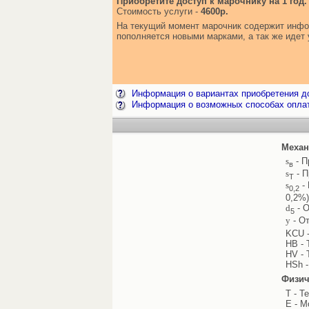
Приобретите доступ к марочнику на 1 год.
Стоимость услуги -
4600р.
На текущий момент марочник содержит инфор
пополняется новыми марками, а так же иде
Информация о вариантах приобретения до
Информация о возможных способах опла
Механ
s
- П
в
s
- П
Т
s
- 
0,2
0,2%)
d
- О
5
y
- От
KCU -
HB - 
HV - 
HSh -
Физич
T - Т
E - М