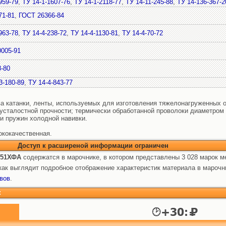
959-79
,
ТУ 14-1-1607-76
,
ТУ 14-1-2118-77
,
ТУ 14-11-245-88
,
ТУ 14-136-367-2
71-81
,
ГОСТ 26366-84
963-78
,
ТУ 14-4-238-72
,
ТУ 14-4-1130-81
,
ТУ 14-4-70-72
0005-91
-80
3-180-89
,
ТУ 14-4-843-77
ва катанки, ленты, используемых для изготовления тяжелонагруженных о
сталостной прочности; термически обработанной проволоки диаметром 
и пружин холодной навивки.
ококачественная.
Доступ к расширеной информации ограничен
 51ХФА
содержатся в марочнике, в котором представлены 3 028 марок м
ак выглядит подробное отображение характеристик материала в марочн
вов
.
: