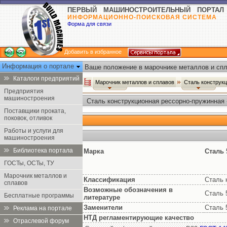
ПЕРВЫЙ МАШИНОСТРОИТЕЛЬНЫЙ ПОРТАЛ
ИНФОРМАЦИОННО-ПОИСКОВАЯ СИСТЕМА
Форма для связи
Добавить в избранное
Информация о портале
Ваше положение в марочнике металлов и спл
Каталоги предприятий
Марочник металлов и сплавов
Сталь конструк
Предприятия
машиностроения
Сталь конструкционная рессорно-пружинная 
Поставщики проката,
поковок, отливок
Работы и услуги для
машиностроения
Библиотека портала
Марка
Сталь
ГОСТы, ОСТы, ТУ
Марочник металлов и
Классификация
Сталь 
сплавов
Возможные обозначения в
Сталь 
Бесплатные программы
литературе
Заменители
Сталь
Реклама на портале
НТД регламентирующие качество
Отраслевой форум