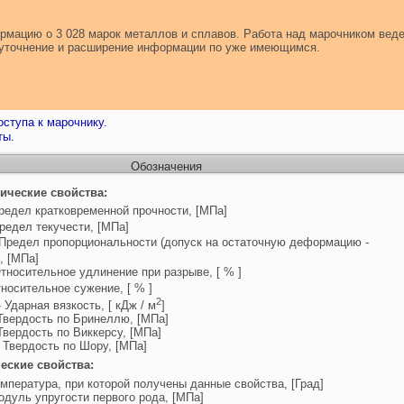
мацию о 3 028 марок металлов и сплавов. Работа над марочником веде
т уточнение и расширение информации по уже имеющимся.
ступа к марочнику.
ты.
Обозначения
ические свойства:
редел кратковременной прочности, [МПа]
редел текучести, [МПа]
Предел пропорциональности (допуск на остаточную деформацию -
, [МПа]
тносительное удлинение при разрыве, [ % ]
носительное сужение, [ % ]
2
 Ударная вязкость, [ кДж / м
]
Твердость по Бринеллю, [МПа]
Твердость по Виккерсу, [МПа]
 Твердость по Шору, [МПа]
еские свойства:
емпература, при которой получены данные свойства, [Град]
одуль упругости первого рода, [МПа]