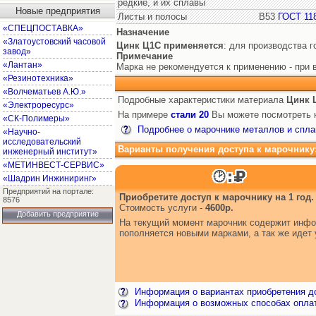
редкие, и их сплавы
Новые предприятия
Листы и полосы
В53
ГОСТ 11
«СПЕЦПОСТАВКА»
Назначение
«Златоустовский часовой
Цинк Ц1С
применяется
: для производства 
завод»
Примечание
«Лантан»
Марка не рекомендуется к применению - при 
«Резинотехника»
«Волчематьев А.Ю.»
Подробные характеристики материала
Цинк 
«Электроресурс»
На примере
стали 20
Вы можете посмотреть к
«СК-Полимеры»
Подробнее о марочнике металлов и спла
«Научно-
исследовательский
Варианты получения доступа к марочнику
инженерный институт»
«МЕТИНВЕСТ-СЕРВИС»
«Шадрин Инжиниринг»
Предприятий на портале:
Приобретите доступ к марочнику на 1 год.
8576
Стоимость услуги -
4600р.
Добавить предприятие
На текущий момент марочник содержит инфор
пополняется новыми марками, а так же иде
Информация о вариантах приобретения до
Информация о возможных способах опла