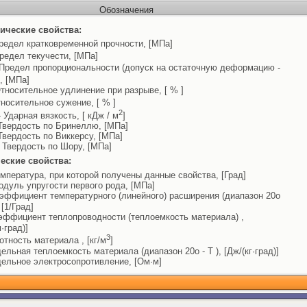
Обозначения
ические свойства:
редел кратковременной прочности, [МПа]
редел текучести, [МПа]
Предел пропорциональности (допуск на остаточную деформацию -
, [МПа]
тносительное удлинение при разрыве, [ % ]
носительное сужение, [ % ]
2
 Ударная вязкость, [ кДж / м
]
Твердость по Бринеллю, [МПа]
Твердость по Виккерсу, [МПа]
 Твердость по Шору, [МПа]
еские свойства:
емпература, при которой получены данные свойства, [Град]
одуль упругости первого рода, [МПа]
эффициент температурного (линейного) расширения (диапазон 20o
, [1/Град]
эффициент теплопроводности (теплоемкость материала) ,
м·град)]
3
отность материала , [кг/м
]
дельная теплоемкость материала (диапазон 20o - T ), [Дж/(кг·град)]
дельное электросопротивление, [Ом·м]