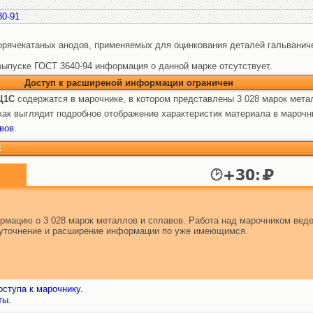
80-91
горячекатаных анодов, применяемых для оцинкования деталей гальванич
выпуске ГОСТ 3640-94 информация о данной марке отсутствует.
Доступ к расширеной информации ограничен
Ц1С
содержатся в марочнике, в котором представлены 3 028 марок мета
ак выглядит подробное отображение характеристик материала в марочн
вов
.
:
мацию о 3 028 марок металлов и сплавов. Работа над марочником веде
т уточнение и расширение информации по уже имеющимся.
ступа к марочнику.
ты.