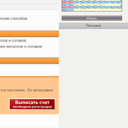
еским способом.
Реклама
ллов и сплавов.
ике металлов и сплавов.
тся постоянно. Он интенсивно