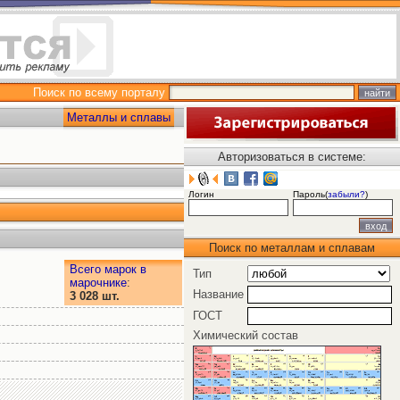
Поиск по всему порталу
Металлы и сплавы
Авторизоваться в системе:
Логин
Пароль(
забыли?
)
Поиск по металлам и сплавам
Всего марок в
Тип
марочнике
:
Название
3 028 шт.
ГОСТ
Химический состав