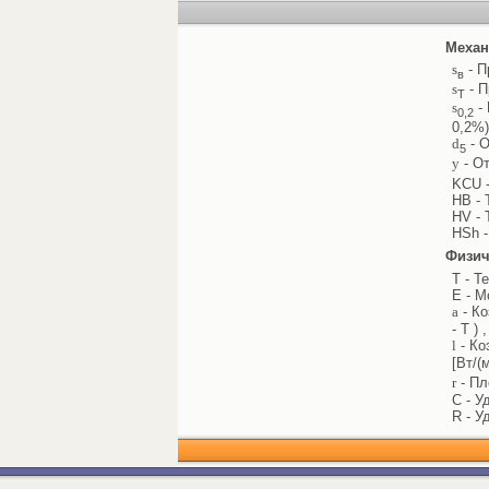
Механ
s
- П
в
s
- П
Т
s
- 
0,2
0,2%)
d
- О
5
y
- От
KCU -
HB - 
HV - 
HSh -
Физич
T - Т
E - М
a
- Ко
- T ) 
l
- Ко
[Вт/(
r
- Пл
C - У
R - У