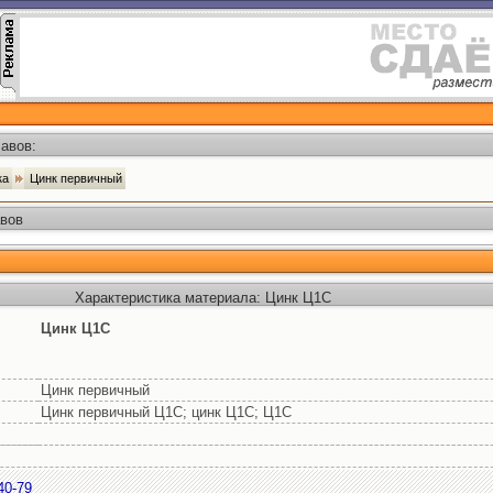
авов:
ка
Цинк первичный
авов
Характеристика материала: Цинк Ц1С
Цинк Ц1С
Цинк первичный
Цинк первичный Ц1С; цинк Ц1С; Ц1С
40-79