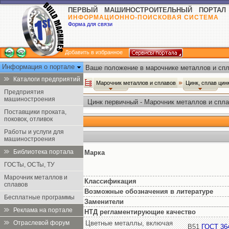
ПЕРВЫЙ МАШИНОСТРОИТЕЛЬНЫЙ ПОРТАЛ
ИНФОРМАЦИОННО-ПОИСКОВАЯ СИСТЕМА
Форма для связи
Добавить в избранное
Информация о портале
Ваше положение в марочнике металлов и спл
Каталоги предприятий
Марочник металлов и сплавов
Цинк, сплав цин
Предприятия
машиностроения
Цинк первичный - Марочник металлов и спл
Поставщики проката,
поковок, отливок
Работы и услуги для
машиностроения
Библиотека портала
Марка
ГОСТы, ОСТы, ТУ
Марочник металлов и
Классификация
сплавов
Возможные обозначения в литературе
Бесплатные программы
Заменители
Реклама на портале
НТД регламентирующие качество
Отраслевой форум
Цветные металлы, включая
В51
ГОСТ 36