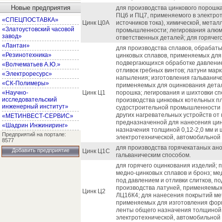
Новые предприятия
для производства цинкового порошка
ПЦ6 и ПЦ7, применяемого в электрот
«СПЕЦПОСТАВКА»
Цинк Ц0А
источников тока), химической, метал
«Златоустовский часовой
промышленности; легирования алюм
завод»
ответственных деталей; для горячего
«Лантан»
для производства сплавов, обрабат
«Резинотехника»
цинковых сплавов, применяемых для 
подвергающихся обработке давление
«Волчематьев А.Ю.»
отливок гребных винтов; латуни мар
«Электроресурс»
напыления; изготовления гальваниче
«СК-Полимеры»
применяемых для оцинкования детал
«Научно-
Цинк Ц1
порошка; легирования и шихтовки сп
исследовательский
производства цинковых котельных пл
инженерный институт»
судостроительной промышленности в
других нагревательных устройств от к
«МЕТИНВЕСТ-СЕРВИС»
предназначенной для нанесения ци
«Шадрин Инжиниринг»
назначения толщиной 0,12-2,0 мм и
Предприятий на портале:
электротехнической, автомобильной
8577
для производства горячекатаных ан
Добавить предприятие
Цинк Ц1С
гальваническим способом.
для горячего оцинкования изделий; 
медно-цинковых сплавов и бронз; м
под давлением и отливки слитков, п
производства латуней, применяемых 
Цинк Ц2
ЛЦ16К4; для нанесения покрытий ме
применяемых для изготовления форм
ленты общего назначения толщиной 
электротехнической, автомобильной