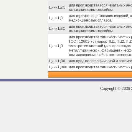
для производства горячекатаных ан
Цинк Ц2С
гальваническим способом.
для горячего оцинкования изделий; 
Цинк Ц3
медно-цинковых сплавов.
для производства горячекатаных ан
Цинк Ц3С
гальваническим способом.
для производства химически чистых р
ГОСТ 12601-76) марок ПЦ1, ПЦ2, ПЦ
Цинк ЦВ
электротехнической (для производств
металлургической, фармацевтическо
под давлением особо ответственных
Цинк ЦВ0
для нужд полиграфической и автом
Цинк ЦВ00
для производства химически чистых 
Copyright
©
2006-2