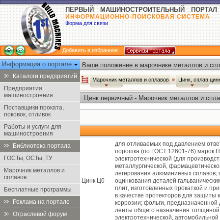
ПЕРВЫЙ МАШИНОСТРОИТЕЛЬНЫЙ ПОРТАЛ
ИНФОРМАЦИОННО-ПОИСКОВАЯ СИСТЕМА
Форма для связи
Добавить в избранное
Информация о портале
Ваше положение в марочнике металлов и спл
Каталоги предприятий
Марочник металлов и сплавов
Цинк, сплав цин
Предприятия
машиностроения
Цинк первичный - Марочник металлов и спл
Поставщики проката,
поковок, отливок
Работы и услуги для
машиностроения
для отливаемых под давлением отве
Библиотека портала
порошка (по ГОСТ 12601-76) марок П
ГОСТы, ОСТы, ТУ
электротехнической (для производств
металлургической, фармацевтическо
Марочник металлов и
легирования алюминиевых сплавов; 
сплавов
Цинк Ц0
оцинкования деталей гальванически
плит, изготовленных прокаткой и п
Бесплатные программы
в качестве протекторов для защиты к
Реклама на портале
коррозии; фольги, предназначенной 
ленты общего назначения толщиной 
Отраслевой форум
электротехнической, автомобильной