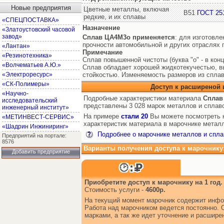
Новые предприятия
Цветные металлы, включая
В51
ГОСТ 25
редкие, и их сплавы
«СПЕЦПОСТАВКА»
Назначение
«Златоустовский часовой
завод»
Сплав ЦА4М3о
применяется
: для изготовл
прочности автомобильной и других отраслях
«Лантан»
Примечание
«Резинотехника»
Сплав повышенной чистоты (буква "о" - в конц
«Волчематьев А.Ю.»
Сплав обладает хорошей жидкотекучестью, в
«Электроресурс»
стойкостью. Изменяемость размеров из сплава
«СК-Полимеры»
Доступ к расширеной
«Научно-
Подробные характеристики материала
Сплав
исследовательский
представлены 3 028 марок металлов и сплав
инженерный институт»
На примере
стали 20
Вы можете посмотреть к
«МЕТИНВЕСТ-СЕРВИС»
характеристик материала в марочнике металл
«Шадрин Инжиниринг»
Подробнее о марочнике металлов и спла
Предприятий на портале:
8576
Варианты получения доступа к марочнику
Добавить предприятие
Приобретите доступ к марочнику на 1 год.
Стоимость услуги -
4600р.
На текущий момент марочник содержит инфо
Работа над марочником ведется постоянно. 
марками, а так же идет уточнение и расшир