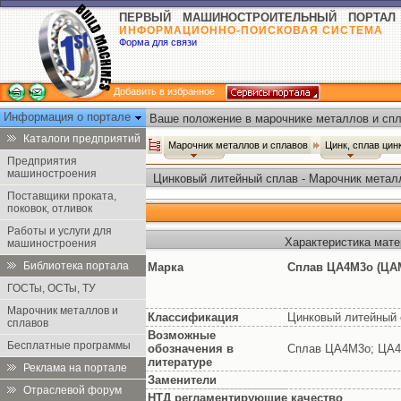
ПЕРВЫЙ МАШИНОСТРОИТЕЛЬНЫЙ ПОРТАЛ
ИНФОРМАЦИОННО-ПОИСКОВАЯ СИСТЕМА
Форма для связи
Добавить в избранное
Информация о портале
Ваше положение в марочнике металлов и спл
Каталоги предприятий
Марочник металлов и сплавов
Цинк, сплав цин
Предприятия
машиностроения
Цинковый литейный сплав - Марочник метал
Поставщики проката,
поковок, отливок
Работы и услуги для
Характеристика мат
машиностроения
Библиотека портала
Марка
Сплав ЦА4М3о (ЦАМ
ГОСТы, ОСТы, ТУ
Марочник металлов и
Классификация
Цинковый литейный 
сплавов
Возможные
Бесплатные программы
обозначения в
Сплав ЦА4М3о; ЦА4
литературе
Реклама на портале
Заменители
Отраслевой форум
НТД регламентирующие качество