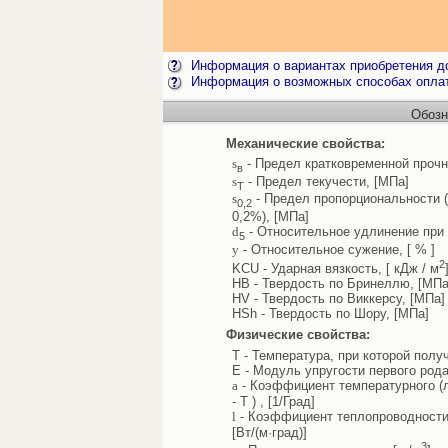
Информация о вариантах приобретения до
Информация о возможных способах опла
Обозн
Механические свойства:
s
- Предел кратковременной прочн
в
s
- Предел текучести, [МПа]
Т
s
- Предел пропорциональности 
0,2
0,2%), [МПа]
d
- Относительное удлинение при 
5
y
- Относительное сужение, [ % ]
2
KCU - Ударная вязкость, [ кДж / м
HB - Твердость по Бринеллю, [МПа
HV - Твердость по Виккерсу, [МПа]
HSh - Твердость по Шору, [МПа]
Физические свойства:
T - Температура, при которой полу
E - Модуль упругости первого рода
a
- Коэффициент температурного (л
- T ) , [1/Град]
l
- Коэффициент теплопроводности 
[Вт/(м·град)]
3