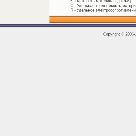
r
- Плотность материала , [кг/м
]
C - Удельная теплоемкость материал
R - Удельное электросопротивлени
Copyright
©
2006-2