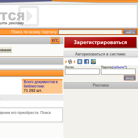
Поиск по всему порталу
КГС
рования
Авторизоваться в системе:
Логин
Пароль(
забыли?
)
Всего документов в
Реклама
библиотеке
:
71 292 шт.
.
дении его приобрести. Поиск