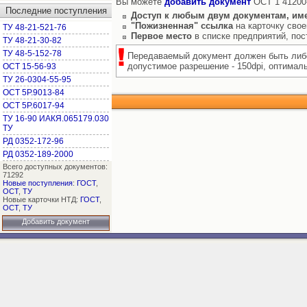
Вы можете
добавить документ
ОСТ 1 41200-
Последние поступления
Доступ к любым двум документам, им
"Пожизненная" ссылка
на карточку свое
ТУ 48-21-521-76
Первое место
в списке предприятий, по
ТУ 48-21-30-82
ТУ 48-5-152-78
Передаваемый документ должен быть либо
допустимое разрешение - 150dpi, оптимальн
ОСТ 15-56-93
ТУ 26-0304-55-95
ОСТ 5Р.9013-84
ОСТ 5Р.6017-94
ТУ 16-90 ИАКЯ.065179.030
ТУ
РД 0352-172-96
РД 0352-189-2000
Всего доступных документов:
71292
Новые поступления
:
ГОСТ
,
ОСТ
,
ТУ
Новые карточки НТД:
ГОСТ
,
ОСТ
,
ТУ
Добавить документ