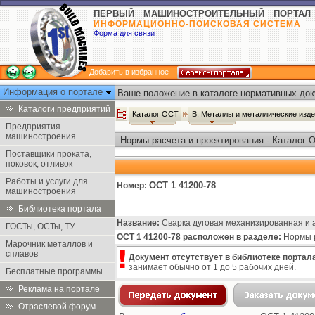
ПЕРВЫЙ МАШИНОСТРОИТЕЛЬНЫЙ ПОРТАЛ
ИНФОРМАЦИОННО-ПОИСКОВАЯ СИСТЕМА
Форма для связи
Добавить в избранное
Информация о портале
Ваше положение в каталоге нормативных док
Каталоги предприятий
Каталог ОСТ
В: Металлы и металлические изд
Предприятия
машиностроения
Нормы расчета и проектирования - Каталог 
Поставщики проката,
поковок, отливок
Работы и услуги для
ОСТ 1 41200-78
Номер:
машиностроения
Библиотека портала
Название:
Сварка дуговая механизированная и 
ГОСТы, ОСТы, ТУ
ОСТ 1 41200-78 расположен в разделе:
Нормы р
Марочник металлов и
сплавов
Документ отсутствует в библиотеке портала
занимает обычно от 1 до 5 рабочих дней.
Бесплатные программы
Реклама на портале
Отраслевой форум