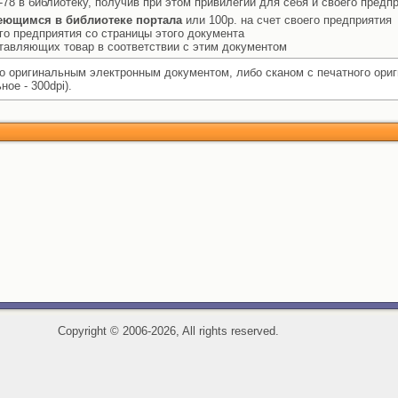
78 в библиотеку, получив при этом привилегии для себя и своего предпр
еющимся в библиотеке портала
или 100р. на счет своего предприятия
го предприятия со страницы этого документа
ставляющих товар в соответствии с этим документом
 оригинальным электронным документом, либо сканом с печатного ори
ое - 300dpi).
Copyright
©
2006-2026, All rights reserved.