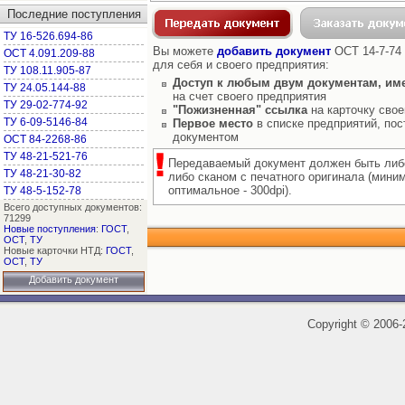
Последние поступления
ТУ 16-526.694-86
Вы можете
добавить документ
ОСТ 14-7-74 
ОСТ 4.091.209-88
для себя и своего предприятия:
ТУ 108.11.905-87
Доступ к любым двум документам, им
ТУ 24.05.144-88
на счет своего предприятия
ТУ 29-02-774-92
"Пожизненная" ссылка
на карточку свое
ТУ 6-09-5146-84
Первое место
в списке предприятий, пос
документом
ОСТ 84-2268-86
ТУ 48-21-521-76
Передаваемый документ должен быть либ
ТУ 48-21-30-82
либо сканом с печатного оригинала (мини
оптимальное - 300dpi).
ТУ 48-5-152-78
Всего доступных документов:
71299
Новые поступления
:
ГОСТ
,
ОСТ
,
ТУ
Новые карточки НТД:
ГОСТ
,
ОСТ
,
ТУ
Добавить документ
Copyright
©
2006-2