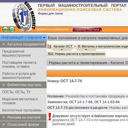
ПЕРВЫЙ МАШИНОСТРОИТЕЛЬНЫЙ ПОРТАЛ
ИНФОРМАЦИОННО-ПОИСКОВАЯ СИСТЕМА
Форма для связи
Добавить в избранное
Информация о портале
Ваше положение в каталоге нормативных док
Каталоги предприятий
Каталог ОСТ
В: Металлы и металлические изд
Предприятия
В02: Нормы расчета и проектирования
машиностроения
Поставщики проката,
Нормы расчета и проектирования - Каталог 
поковок, отливок
Работы и услуги для
машиностроения
ОСТ 14-7-74
Номер:
Библиотека портала
ГОСТы, ОСТы, ТУ
Название:
Разработка и постановка продукции н
Марочник металлов и
Заменен на:
ОСТ 14-1-7-84
,
ОСТ 14-1-83-84
сплавов
ОСТ 14-7-74 расположен в разделе:
Нормы расче
Бесплатные программы
Документ отсутствует в библиотеке портала
Реклама на портале
документа ОСТ 14-7-74 и по нахождении его п
рабочих дней.
Отраслевой форум